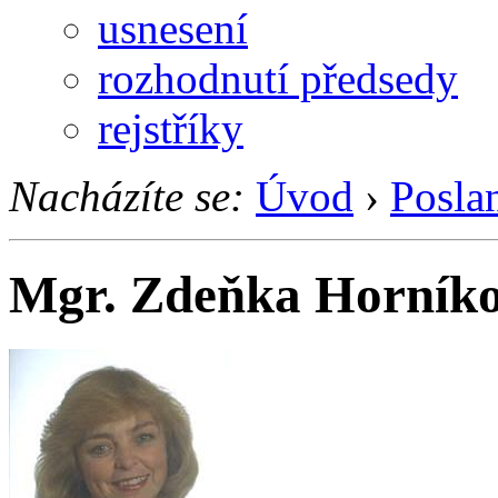
usnesení
rozhodnutí předsedy
rejstříky
Nacházíte se:
Úvod
›
Posla
Mgr. Zdeňka Horník