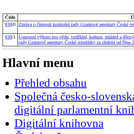
Číslo
Ú
939
/0
Zpráva o činnosti kontrolní rady Grantové agentury České re
939
/1
Usnesení výboru pro vědu, vzdělání, kulturu, mládež a tělový
rady Grantové agentury České republiky za období od října 
Hlavní menu
Přehled obsahu
Společná česko-slovensk
digitální parlamentní kn
Digitální knihovna