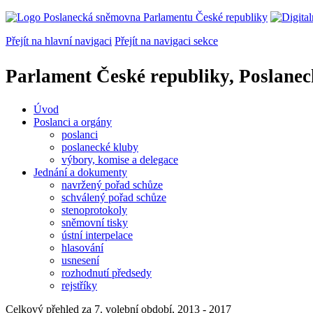
Přejít na hlavní navigaci
Přejít na navigaci sekce
Parlament České republiky, Poslane
Úvod
Poslanci a orgány
poslanci
poslanecké kluby
výbory, komise a delegace
Jednání a dokumenty
navržený pořad schůze
schválený pořad schůze
stenoprotokoly
sněmovní tisky
ústní interpelace
hlasování
usnesení
rozhodnutí předsedy
rejstříky
Celkový přehled za 7. volební období, 2013 - 2017