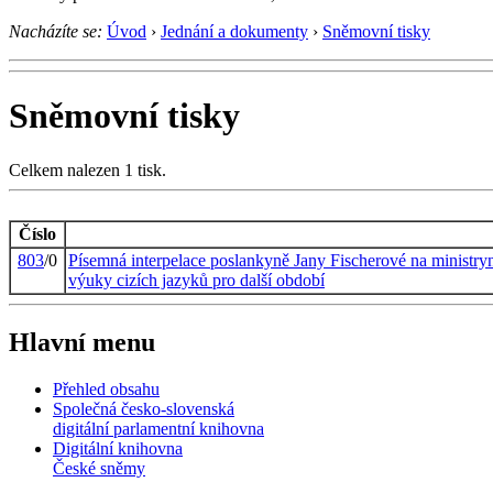
Nacházíte se:
Úvod
›
Jednání a dokumenty
›
Sněmovní tisky
Sněmovní tisky
Celkem nalezen 1 tisk.
Číslo
803
/0
Písemná interpelace poslankyně Jany Fischerové na ministry
výuky cizích jazyků pro další období
Hlavní menu
Přehled obsahu
Společná česko-slovenská
digitální parlamentní knihovna
Digitální knihovna
České sněmy