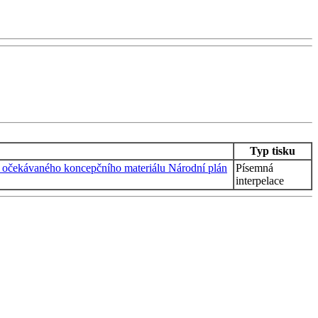
Typ tisku
ho očekávaného koncepčního materiálu Národní plán
Písemná
interpelace