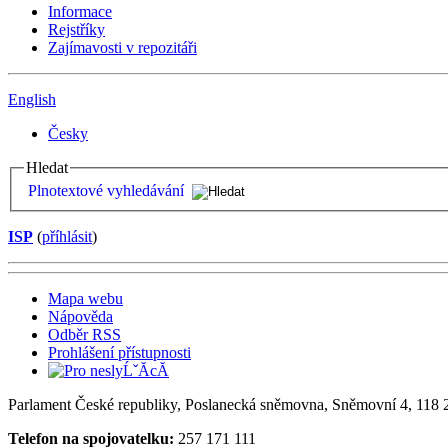
Informace
Rejstříky
Zajímavosti v repozitáři
English
Česky
Hledat
Plnotextové vyhledávání
ISP
(
příhlásit
)
Mapa webu
Nápověda
Odběr RSS
Prohlášení přístupnosti
Parlament České republiky, Poslanecká sněmovna, Sněmovní 4, 118 2
Telefon na spojovatelku:
257 171 111