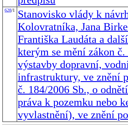
628
/1
Stanovisko vlády k návr
Kolovratníka, Jana Birke
Františka Laudáta a dalš
kterým se mění zákon č. 
výstavby dopravní, vodní
infrastruktury, ve znění 
č. 184/2006 Sb., o odnět
práva k pozemku nebo ke
vyvlastnění), ve znění p