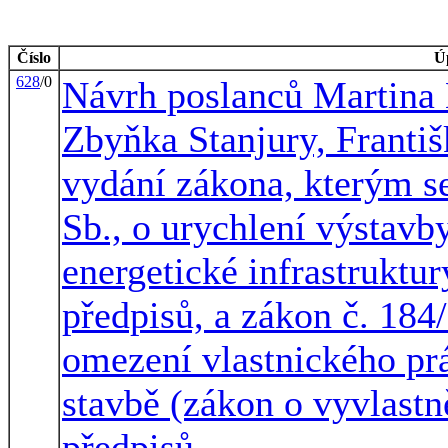
Číslo
Ú
628
/0
Návrh poslanců Martina 
Zbyňka Stanjury, Františ
vydání zákona, kterým s
Sb., o urychlení výstavb
energetické infrastruktur
předpisů, a zákon č. 184
omezení vlastnického pr
stavbě (zákon o vyvlastn
předpisů