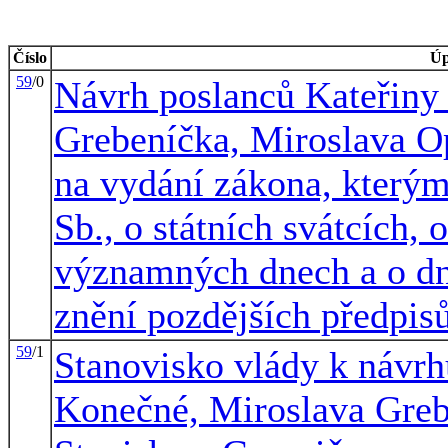
Číslo
Úp
59
/0
Návrh poslanců Kateřiny
Grebeníčka, Miroslava Op
na vydání zákona, kterým
Sb., o státních svátcích, 
významných dnech a o dn
znění pozdějších předpis
59
/1
Stanovisko vlády k návrh
Konečné, Miroslava Greb