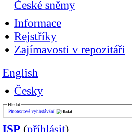
České sněmy
Informace
Rejstříky
Zajímavosti v repozitáři
English
Česky
Hledat
Plnotextové vyhledávání
ISP
(
příhlásit
)