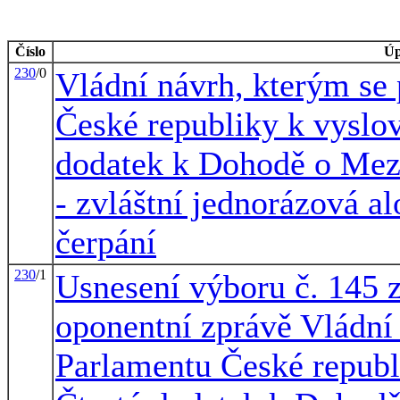
Číslo
Úp
230
/0
Vládní návrh, kterým se
České republiky k vyslov
dodatek k Dohodě o Me
- zvláštní jednorázová a
čerpání
230
/1
Usnesení výboru č. 145 
oponentní zprávě Vládní
Parlamentu České republ