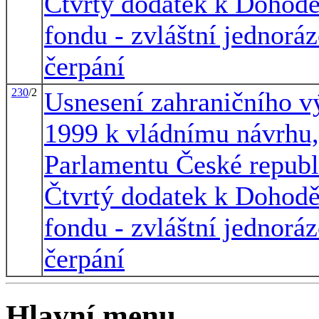
Čtvrtý dodatek k Doho
fondu - zvláštní jednorá
čerpání
230
/2
Usnesení zahraničního vý
1999 k vládnímu návrhu,
Parlamentu České republ
Čtvrtý dodatek k Doho
fondu - zvláštní jednorá
čerpání
Hlavní menu