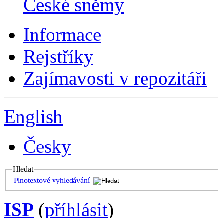
České sněmy
Informace
Rejstříky
Zajímavosti v repozitáři
English
Česky
Hledat
Plnotextové vyhledávání
ISP
(
příhlásit
)