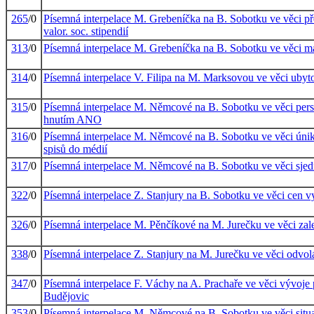
265
/0
Písemná interpelace M. Grebeníčka na B. Sobotku ve věci př
valor. soc. stipendií
313
/0
Písemná interpelace M. Grebeníčka na B. Sobotku ve věci m
314
/0
Písemná interpelace V. Filipa na M. Marksovou ve věci ubyto
315
/0
Písemná interpelace M. Němcové na B. Sobotku ve věci perso
hnutím ANO
316
/0
Písemná interpelace M. Němcové na B. Sobotku ve věci únik
spisů do médií
317
/0
Písemná interpelace M. Němcové na B. Sobotku ve věci sje
322
/0
Písemná interpelace Z. Stanjury na B. Sobotku ve věci ce
326
/0
Písemná interpelace M. Pěnčíkové na M. Jurečku ve věci zal
338
/0
Písemná interpelace Z. Stanjury na M. Jurečku ve věci odvol
347
/0
Písemná interpelace F. Váchy na A. Prachaře ve věci vývoje 
Budějovic
353
/0
Písemná interpelace M. Němcové na B. Sobotku ve věci situa