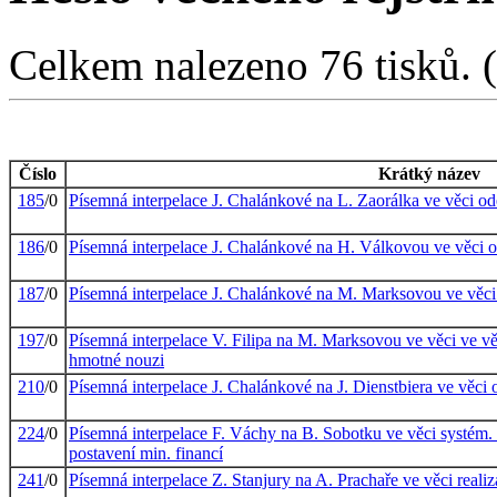
Celkem nalezeno 76 tisků. (1
Číslo
Krátký název
185
/0
Písemná interpelace J. Chalánkové na L. Zaorálka ve věci od
186
/0
Písemná interpelace J. Chalánkové na H. Válkovou ve věci o
187
/0
Písemná interpelace J. Chalánkové na M. Marksovou ve věci
197
/0
Písemná interpelace V. Filipa na M. Marksovou ve věci ve věc
hmotné nouzi
210
/0
Písemná interpelace J. Chalánkové na J. Dienstbiera ve věci
224
/0
Písemná interpelace F. Váchy na B. Sobotku ve věci systém. 
postavení min. financí
241
/0
Písemná interpelace Z. Stanjury na A. Prachaře ve věci reali