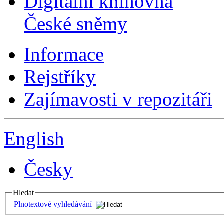
Digitální knihovna
České sněmy
Informace
Rejstříky
Zajímavosti v repozitáři
English
Česky
Hledat
Plnotextové vyhledávání