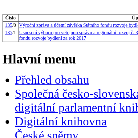
Číslo
Úp
135
/0
Výroční zpráva a účetní závěrka Státního fondu rozvoje bydl
135
/1
Usnesení výboru pro veřejnou správu a regionální rozvoj č. 
fondu rozvoje bydlení za rok 2017
Hlavní menu
Přehled obsahu
Společná česko-slovensk
digitální parlamentní kn
Digitální knihovna
České sněmy