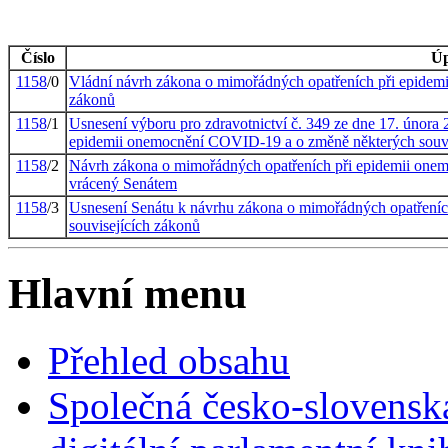
Číslo
Úp
1158
/0
Vládní návrh zákona o mimořádných opatřeních při epidem
zákonů
1158
/1
Usnesení výboru pro zdravotnictví č. 349 ze dne 17. únor
epidemii onemocnění COVID-19 a o změně některých souvi
1158
/2
Návrh zákona o mimořádných opatřeních při epidemii one
vrácený Senátem
1158
/3
Usnesení Senátu k návrhu zákona o mimořádných opatření
souvisejících zákonů
Hlavní menu
Přehled obsahu
Společná česko-slovensk