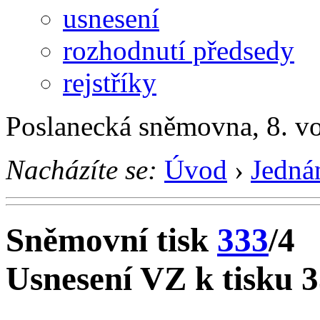
usnesení
rozhodnutí předsedy
rejstříky
Poslanecká sněmovna, 8. v
Nacházíte se:
Úvod
›
Jedná
Sněmovní tisk
333
/4
Usnesení VZ k tisku 3