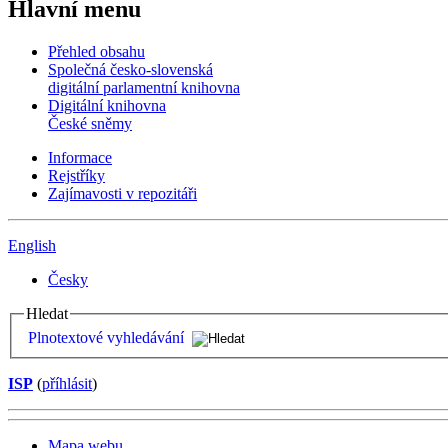
Hlavní menu
Přehled obsahu
Společná česko-slovenská
digitální parlamentní knihovna
Digitální knihovna
České sněmy
Informace
Rejstříky
Zajímavosti v repozitáři
English
Česky
Hledat
Plnotextové vyhledávání
ISP
(
příhlásit
)
Mapa webu