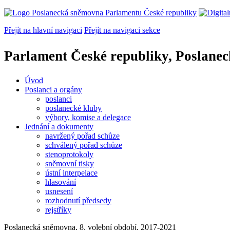
Přejít na hlavní navigaci
Přejít na navigaci sekce
Parlament České republiky, Poslane
Úvod
Poslanci a orgány
poslanci
poslanecké kluby
výbory, komise a delegace
Jednání a dokumenty
navržený pořad schůze
schválený pořad schůze
stenoprotokoly
sněmovní tisky
ústní interpelace
hlasování
usnesení
rozhodnutí předsedy
rejstříky
Poslanecká sněmovna, 8. volební období, 2017-2021