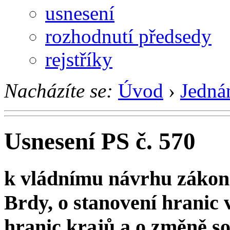
usnesení
rozhodnutí předsedy
rejstříky
Nacházíte se:
Úvod
›
Jedná
Usnesení PS č. 570
k vládnímu návrhu zákona
Brdy, o stanovení hranic
hranic krajů a o změně so