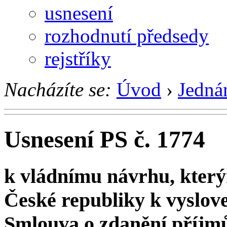
usnesení
rozhodnutí předsedy
rejstříky
Nacházíte se:
Úvod
›
Jedná
Usnesení PS č. 1774
k vládnímu návrhu, kter
České republiky k vyslove
Smlouva o zdanění příjm