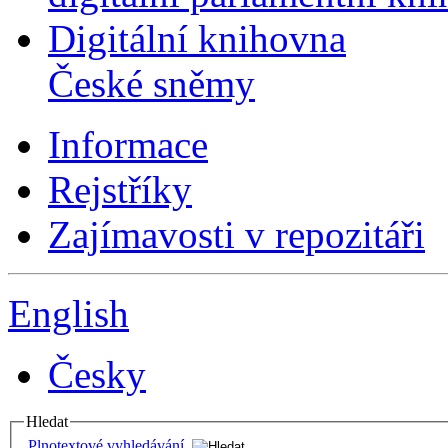
Digitální knihovna
České sněmy
Informace
Rejstříky
Zajímavosti v repozitáři
English
Česky
Hledat
Plnotextové vyhledávání