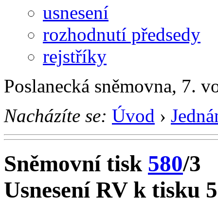
usnesení
rozhodnutí předsedy
rejstříky
Poslanecká sněmovna, 7. v
Nacházíte se:
Úvod
›
Jedná
Sněmovní tisk
580
/3
Usnesení RV k tisku 