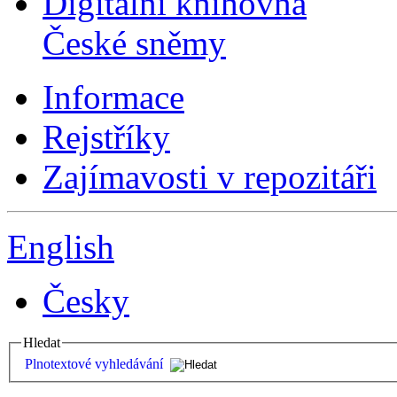
Digitální knihovna
České sněmy
Informace
Rejstříky
Zajímavosti v repozitáři
English
Česky
Hledat
Plnotextové vyhledávání