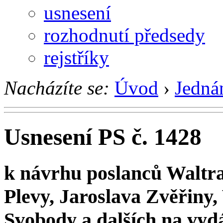
usnesení
rozhodnutí předsedy
rejstříky
Nacházíte se:
Úvod
›
Jedná
Usnesení PS č. 1428
k návrhu poslanců Waltra
Plevy, Jaroslava Zvěřiny,
Svobody a dalších na vyd