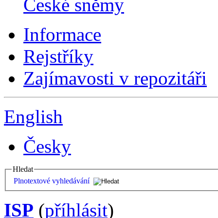
České sněmy
Informace
Rejstříky
Zajímavosti v repozitáři
English
Česky
Hledat
Plnotextové vyhledávání
ISP
(
příhlásit
)