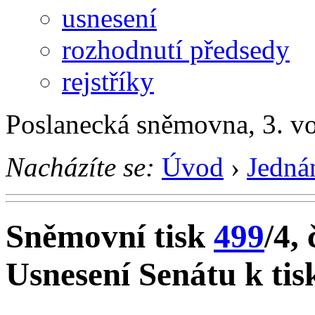
usnesení
rozhodnutí předsedy
rejstříky
Poslanecká sněmovna, 3. v
Nacházíte se:
Úvod
›
Jedná
Sněmovní tisk
499
/4, 
Usnesení Senátu k tis