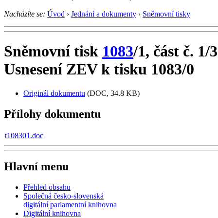
Nacházíte se:
Úvod
›
Jednání a dokumenty
›
Sněmovní tisky
Sněmovní tisk
1083
/1, část č. 1/3
Usnesení ZEV k tisku 1083/0
Originál dokumentu
(DOC, 34.8 KB)
Přílohy dokumentu
t108301.doc
Hlavní menu
Přehled obsahu
Společná česko-slovenská
digitální parlamentní knihovna
Digitální knihovna