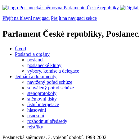
Přejít na hlavní navigaci
Přejít na navigaci sekce
Parlament České republiky, Poslane
Úvod
Poslanci a orgány
poslanci
poslanecké kluby
výbory, komise a delegace
Jednání a dokumenty
navržený pořad schůze
schválený pořad schůze
stenoprotokoly
sněmovní tisky
ústní interpelace
hlasování
usnesení
rozhodnutí předsedy
rejstříky
Poslanecká sněmovna, 3. volební období, 1998-2002