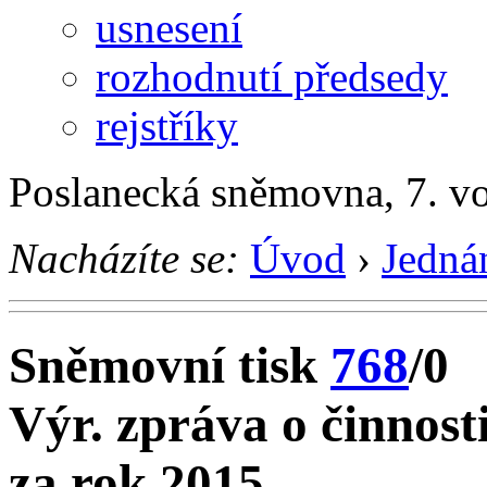
usnesení
rozhodnutí předsedy
rejstříky
Poslanecká sněmovna, 7. v
Nacházíte se:
Úvod
›
Jedná
Sněmovní tisk
768
/0
Výr. zpráva o činnos
za rok 2015