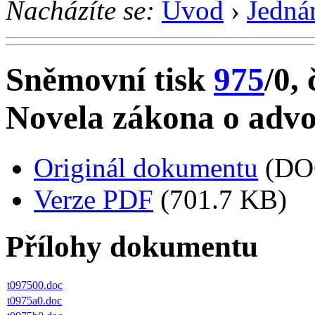
Nacházíte se:
Úvod
›
Jedná
Sněmovní tisk
975
/0, 
Novela zákona o advo
Originál dokumentu
(DO
Verze PDF
(701.7 KB)
Přílohy dokumentu
t097500.doc
t0975a0.doc