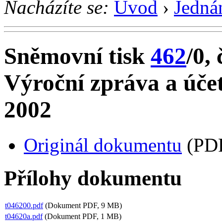
Nacházíte se:
Úvod
›
Jedná
Sněmovní tisk
462
/0, 
Výroční zpráva a úče
2002
Originál dokumentu
(PDF
Přílohy dokumentu
t046200.pdf
(Dokument PDF, 9 MB)
t04620a.pdf
(Dokument PDF, 1 MB)