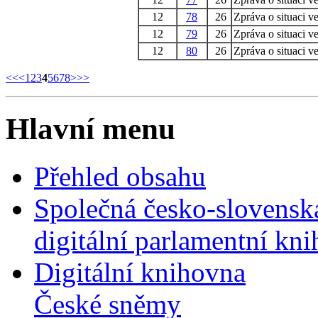
12
78
26
Zpráva o situaci ve
12
79
26
Zpráva o situaci ve
12
80
26
Zpráva o situaci ve
<<
<
1
2
3
4
5
6
7
8
>
>>
Hlavní menu
Přehled obsahu
Společná česko-slovensk
digitální parlamentní kn
Digitální knihovna
České sněmy