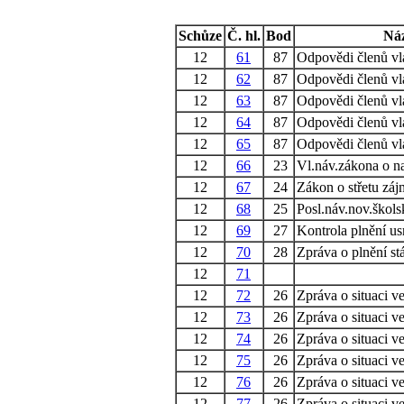
Schůze
Č. hl.
Bod
Ná
12
61
87
Odpovědi členů vl
12
62
87
Odpovědi členů vl
12
63
87
Odpovědi členů vl
12
64
87
Odpovědi členů vl
12
65
87
Odpovědi členů vl
12
66
23
Vl.náv.zákona o n
12
67
24
Zákon o střetu zá
12
68
25
Posl.náv.nov.škol
12
69
27
Kontrola plnění u
12
70
28
Zpráva o plnění stá
12
71
12
72
26
Zpráva o situaci ve
12
73
26
Zpráva o situaci ve
12
74
26
Zpráva o situaci ve
12
75
26
Zpráva o situaci ve
12
76
26
Zpráva o situaci ve
12
77
26
Zpráva o situaci ve