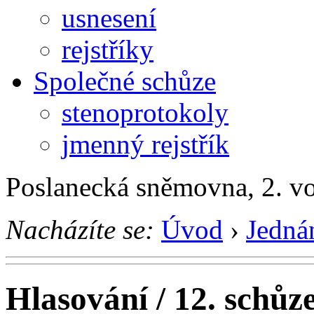
usnesení
rejstříky
Společné schůze
stenoprotokoly
jmenný rejstřík
Poslanecká sněmovna, 2. v
Nacházíte se:
Úvod
›
Jedná
Hlasování / 12. schůz