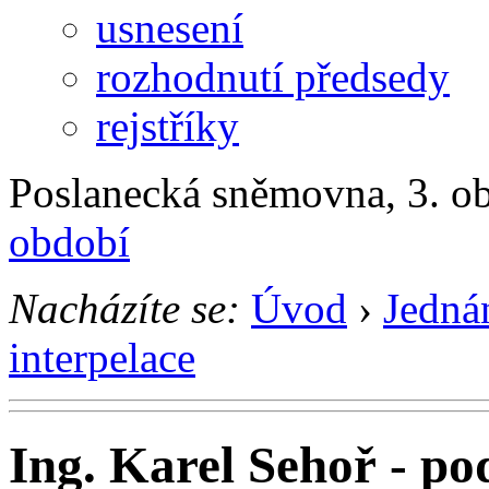
usnesení
rozhodnutí předsedy
rejstříky
Poslanecká sněmovna, 3. ob
období
Nacházíte se:
Úvod
›
Jedná
interpelace
Ing. Karel Sehoř - po