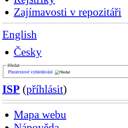
Zajímavosti v repozitáři
English
Česky
Hledat
Plnotextové vyhledávání
ISP
(
příhlásit
)
Mapa webu
Nápověda