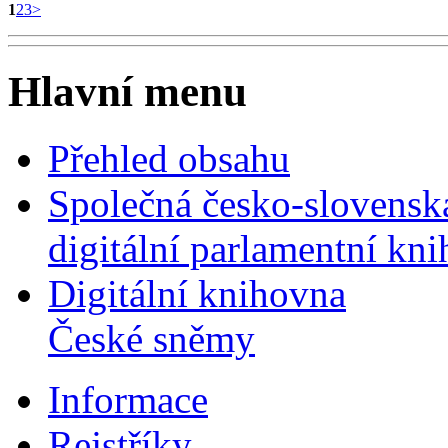
1
2
3
>
Hlavní menu
Přehled obsahu
Společná česko-slovensk
digitální parlamentní kn
Digitální knihovna
České sněmy
Informace
Rejstříky