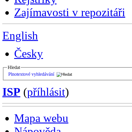
Zajímavosti v repozitáři
English
Česky
Hledat
Plnotextové vyhledávání
ISP
(
příhlásit
)
Mapa webu
Nápověda