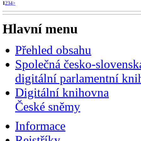
1
2
3
4
>
Hlavní menu
Přehled obsahu
Společná česko-slovensk
digitální parlamentní kn
Digitální knihovna
České sněmy
Informace
Rejstříky