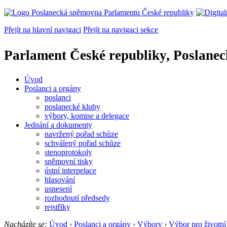
Přejít na hlavní navigaci
Přejít na navigaci sekce
Parlament České republiky, Poslane
Úvod
Poslanci a orgány
poslanci
poslanecké kluby
výbory, komise a delegace
Jednání a dokumenty
navržený pořad schůze
schválený pořad schůze
stenoprotokoly
sněmovní tisky
ústní interpelace
hlasování
usnesení
rozhodnutí předsedy
rejstříky
Nacházíte se:
Úvod
›
Poslanci a orgány
›
Výbory
›
Výbor pro životní 