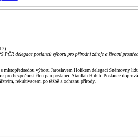
17)
dí PS PČR delegace poslanců výboru pro přírodní zdroje a životní pros
ně s místopředsedou výboru Jaroslavem Holíkem delegaci Sněmovny lid
bor pro bezpečnost člen pan poslanec Ataullah Habib. Poslance doprov
stvím, rekultivacemi po těžbě a ochranu přírody.