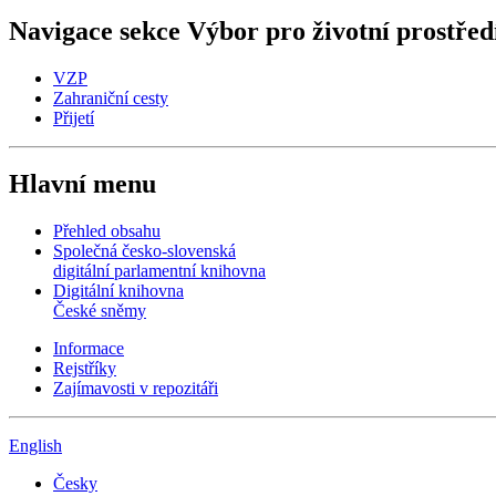
Navigace sekce
Výbor pro životní prostřed
VZP
Zahraniční cesty
Přijetí
Hlavní menu
Přehled obsahu
Společná česko-slovenská
digitální parlamentní knihovna
Digitální knihovna
České sněmy
Informace
Rejstříky
Zajímavosti v repozitáři
English
Česky