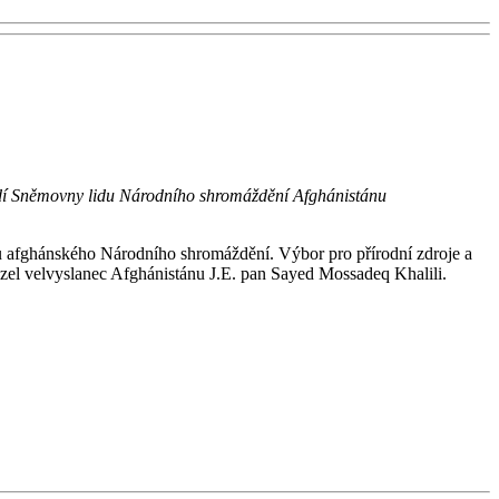
tředí Sněmovny lidu Národního shromáždění Afghánistánu
u afghánského Národního shromáždění. Výbor pro přírodní zdroje a
ázel velvyslanec Afghánistánu J.E. pan Sayed Mossadeq Khalili.