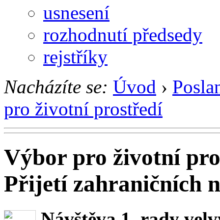
usnesení
rozhodnutí předsedy
rejstříky
Nacházíte se:
Úvod
›
Posla
pro životní prostředí
Výbor pro životní pro
Přijetí zahraničních 
Návštěva 1. rady velv