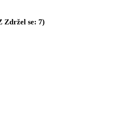
Z
Zdržel se:
7
)