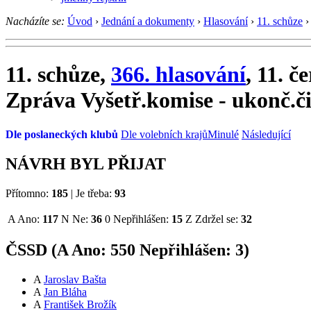
Nacházíte se:
Úvod
›
Jednání a dokumenty
›
Hlasování
›
11. schůze
›
11. schůze,
366. hlasování
, 11. č
Zpráva Vyšetř.komise - ukonč.č
Dle poslaneckých klubů
Dle volebních krajů
Minulé
Následující
NÁVRH BYL PŘIJAT
Přítomno:
185
|
Je třeba:
93
A
Ano:
117
N
Ne:
36
0
Nepřihlášen:
15
Z
Zdržel se:
32
ČSSD (
A
Ano:
55
0
Nepřihlášen:
3
)
A
Jaroslav Bašta
A
Jan Bláha
A
František Brožík