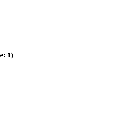
se:
1
)