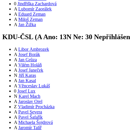
0
Jindřiška Zachardová
A
Lubomír Zaorálek
A
Eduard Zeman
A
Miloš Zeman
A
Jan Žižka
KDU-ČSL (
A
Ano:
13
N
Ne:
3
0
Nepřihláše
A
Libor Ambrozek
A
Josef Borák
A
Jan Grůza
A
Vilém Holáň
A
Josef Janeček
N
Jiří Karas
A
Jan Kasal
A
Věnceslav Lukáš
0
Josef Lux
N
Karel Mach
A
Jaroslav Orel
Z
Vladimír Procházka
A
Pavel Severa
A
Pavel Šafařík
A
Michaela Šojdrová
A
Jaromír Talíř