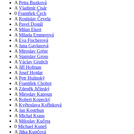
A
Petra Buzková
A
Vladimír Cisár
0
František Čech
A
Rostislav Čevela
A
Pavel Dostál
A
Milan Ekert
A
Milada Emmerová
A
Eva Fischerová
A
Jana Gavlasová
A
Miroslav Grégr
A
Stanislav Gross
A
Václav Grulich
A
Jiří Hofman
A
Josef Hojdar
A
Petr Hulinský
A
František Chobot
A
Zdeněk Jičínský
A
Miroslav Kapoun
A
Robert Kopecký
A
Květoslava Kořínková
A
Jan Kostrhun
A
Michal Kraus
A
Miloslav Kučera
0
Michael Kuneš
A
Jitka Kupčová