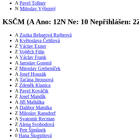
A
Pavel Tollner
N
Miloslav Výborný
KSČM (
A
Ano:
12
N
Ne:
1
0
Nepřihlášen:
2
A
Zuzka Bebarová Rujbrová
A
Květoslava Čelišová
Z
Václav Exner
Z
Vojtěch Filip
A
Václav Frank
A
Jaroslav Gongol
Z
Miroslav Grebeníček
A
Josef Houzák
A
Taťána Jirousová
Z
Zdeněk Klanica
A
Pavel Kováčik
Z
Josef Mandík
A
Jiří Maštálka
A
Dalibor Matulka
Z
Miloslav Ransdorf
A
Svatomír Recman
Z
Alena Svobodová
A
Petr Šimůnek
0
Hana Škorpilová