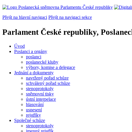
Přejít na hlavní navigaci
Přejít na navigaci sekce
Parlament České republiky, Poslane
Úvod
Poslanci a orgány
poslanci
poslanecké kluby
výbory, komise a delegace
Jednání a dokumenty
navržený pořad schůze
schválený pořad schůze
stenoprotokoly
sněmovní tisky
ústní interpelace
hlasování
usnesení
rejstříky
Společné schůze
stenoprotokoly
jmenný rejstřík