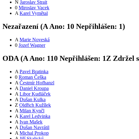
N
Jaroslav Štrait
0
Miroslav Vacek
A
Karel Vymětal
Nezařazení (
A
Ano:
1
0
Nepřihlášen:
1
)
A
Marie Noveská
0
Jozef Wagner
ODA (
A
Ano:
11
0
Nepřihlášen:
1
Z
Zdržel 
A
Pavel Bratinka
0
Roman Češka
A
Čestmír Hofhanzl
A
Daniel Kroupa
A
Libor Kudláček
A
Dušan Kulka
Z
Oldřich Kužílek
A
Milan Kynčl
A
Karel Ledvinka
A
Ivan Mašek
A
Dušan Navrátil
A
Michal Prokop
A
Jiří Skalický