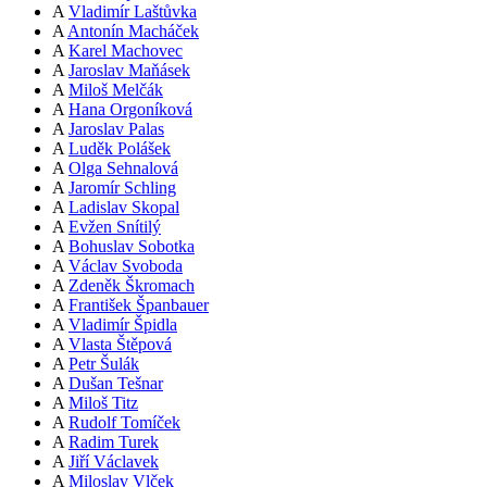
A
Vladimír Laštůvka
A
Antonín Macháček
A
Karel Machovec
A
Jaroslav Maňásek
A
Miloš Melčák
A
Hana Orgoníková
A
Jaroslav Palas
A
Luděk Polášek
A
Olga Sehnalová
A
Jaromír Schling
A
Ladislav Skopal
A
Evžen Snítilý
A
Bohuslav Sobotka
A
Václav Svoboda
A
Zdeněk Škromach
A
František Španbauer
A
Vladimír Špidla
A
Vlasta Štěpová
A
Petr Šulák
A
Dušan Tešnar
A
Miloš Titz
A
Rudolf Tomíček
A
Radim Turek
A
Jiří Václavek
A
Miloslav Vlček