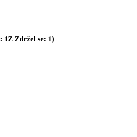
n:
1
Z
Zdržel se:
1
)