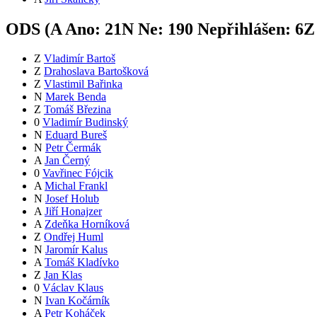
ODS (
A
Ano:
21
N
Ne:
19
0
Nepřihlášen:
6
Z
Z
Vladimír Bartoš
Z
Drahoslava Bartošková
Z
Vlastimil Bařinka
N
Marek Benda
Z
Tomáš Březina
0
Vladimír Budinský
N
Eduard Bureš
N
Petr Čermák
A
Jan Černý
0
Vavřinec Fójcik
A
Michal Frankl
N
Josef Holub
A
Jiří Honajzer
A
Zdeňka Horníková
Z
Ondřej Huml
N
Jaromír Kalus
A
Tomáš Kladívko
Z
Jan Klas
0
Václav Klaus
N
Ivan Kočárník
A
Petr Koháček