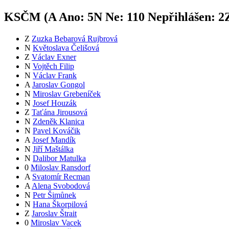
KSČM (
A
Ano:
5
N
Ne:
11
0
Nepřihlášen:
2
Z
Zuzka Bebarová Rujbrová
N
Květoslava Čelišová
Z
Václav Exner
N
Vojtěch Filip
N
Václav Frank
A
Jaroslav Gongol
N
Miroslav Grebeníček
N
Josef Houzák
Z
Taťána Jirousová
N
Zdeněk Klanica
N
Pavel Kováčik
A
Josef Mandík
N
Jiří Maštálka
N
Dalibor Matulka
0
Miloslav Ransdorf
A
Svatomír Recman
A
Alena Svobodová
N
Petr Šimůnek
N
Hana Škorpilová
Z
Jaroslav Štrait
0
Miroslav Vacek