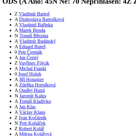
ODS (
A
Ano:
45
N
Ne:
7
0
Nepřihlášen:
4
Z
Z
Z
Vladimír Bartoš
A
Drahoslava Bartošková
A
Vlastimil Bařinka
A
Marek Benda
N
Tomáš Březina
A
Vladimír Budinský
A
Eduard Bureš
0
Petr Čermák
A
Jan Černý
Z
Vavřinec Fójcik
A
Michal Frankl
0
Josef Holub
A
Jiří Honajzer
A
Zdeňka Horníková
A
Ondřej Huml
N
Jaromír Kalus
A
Tomáš Kladívko
A
Jan Klas
A
Václav Klaus
Z
Ivan Kočárník
N
Petr Koháček
Z
Robert Kolář
A
Milena Kolářová