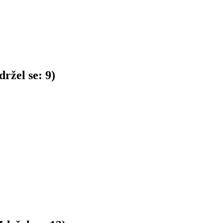
ržel se:
9
)