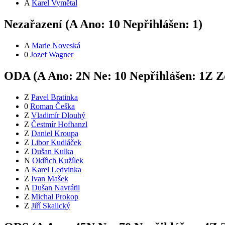
A
Karel Vymětal
Nezařazení (
A
Ano:
1
0
Nepřihlášen:
1
)
A
Marie Noveská
0
Jozef Wagner
ODA (
A
Ano:
2
N
Ne:
1
0
Nepřihlášen:
1
Z
Zd
Z
Pavel Bratinka
0
Roman Češka
Z
Vladimír Dlouhý
Z
Čestmír Hofhanzl
Z
Daniel Kroupa
Z
Libor Kudláček
Z
Dušan Kulka
N
Oldřich Kužílek
A
Karel Ledvinka
Z
Ivan Mašek
A
Dušan Navrátil
Z
Michal Prokop
Z
Jiří Skalický