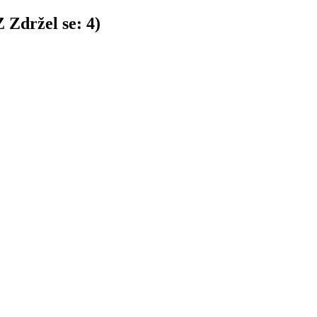
Z
Zdržel se:
4
)