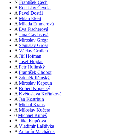
N
František Čech
A
Rostislav Čevela
A
Pavel Dostál
A
Milan Ekert
A
Milada Emmerová
A
Eva Fischerová
A
Jana Gavlasová
A
Miroslav Grégr
A
Stanislav Gross
A
Václav Grulich
A
Jiří Hofman
A
Josef Hojdar
A
Petr Hulinský
A
František Chobot
A
Zdeněk Jičínský
A
Miroslav Kapoun
A
Robert Kopecký
A
Květoslava Kořínková
A
Jan Kostrhun
A
Michal Kraus
A
Miloslav Kučera
0
Michael Kuneš
A
Jitka Kupčová
A
Vladimír Laštůvka
A
Antonín Macháček