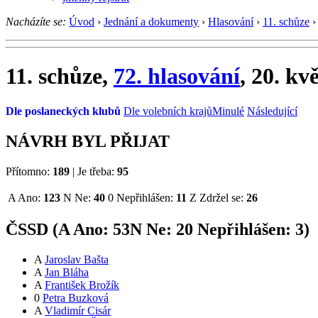
Nacházíte se:
Úvod
›
Jednání a dokumenty
›
Hlasování
›
11. schůze
›
11. schůze,
72. hlasování
, 20. kv
Dle poslaneckých klubů
Dle volebních krajů
Minulé
Následující
NÁVRH BYL PŘIJAT
Přítomno:
189
|
Je třeba:
95
A
Ano:
123
N
Ne:
40
0
Nepřihlášen:
11
Z
Zdržel se:
26
ČSSD (
A
Ano:
53
N
Ne:
2
0
Nepřihlášen:
3
)
A
Jaroslav Bašta
A
Jan Bláha
A
František Brožík
0
Petra Buzková
A
Vladimír Cisár