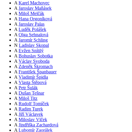
A
Karel Machovec
A
Jaroslav Maňásek
A
Miloš Melčák
A
Hana Orgoníková
A
Jaroslav Palas
A
Luděk Polášek
A
Olga Sehnalová
A
Jaromír Schling
N
Ladislav Skopal
A
Evžen Snítilý
A
Bohuslav Sobotka
A
Václav Svoboda
A
Zdeněk Škromach
A
František Španbauer
A
Vladimír Špidla
A
Vlasta Štěpová
A
Petr Šulák
A
Dušan Tešnar
A
Miloš Titz
A
Rudolf Tomíček
A
Radim Turek
A
Jiří Václavek
A
Miloslav Vlček
A
Jindřiška Zachardová
A
Lubomír Zaorálek