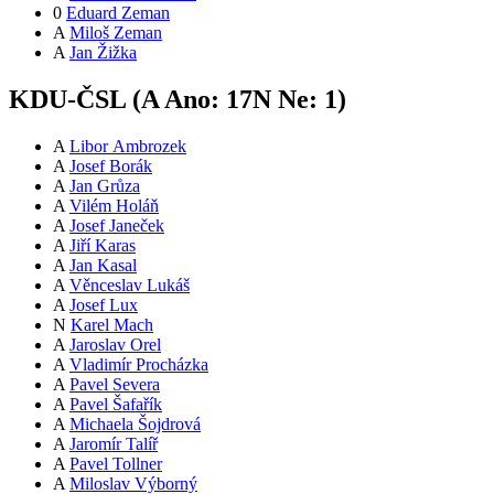
0
Eduard Zeman
A
Miloš Zeman
A
Jan Žižka
KDU-ČSL (
A
Ano:
17
N
Ne:
1
)
A
Libor Ambrozek
A
Josef Borák
A
Jan Grůza
A
Vilém Holáň
A
Josef Janeček
A
Jiří Karas
A
Jan Kasal
A
Věnceslav Lukáš
A
Josef Lux
N
Karel Mach
A
Jaroslav Orel
A
Vladimír Procházka
A
Pavel Severa
A
Pavel Šafařík
A
Michaela Šojdrová
A
Jaromír Talíř
A
Pavel Tollner
A
Miloslav Výborný