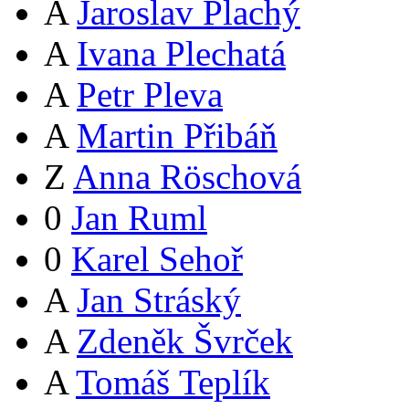
A
Jaroslav Plachý
A
Ivana Plechatá
A
Petr Pleva
A
Martin Přibáň
Z
Anna Röschová
0
Jan Ruml
0
Karel Sehoř
A
Jan Stráský
A
Zdeněk Švrček
A
Tomáš Teplík