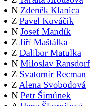
N
Zdeněk Klanica
Z
Pavel Kováčik
N
Josef Mandík
Z
Jiří Maštálka
Z
Dalibor Matulka
N
Miloslav Ransdorf
Z
Svatomír Recman
Z
Alena Svobodová
N
Petr Šimůnek
A
Hana Škorpilová