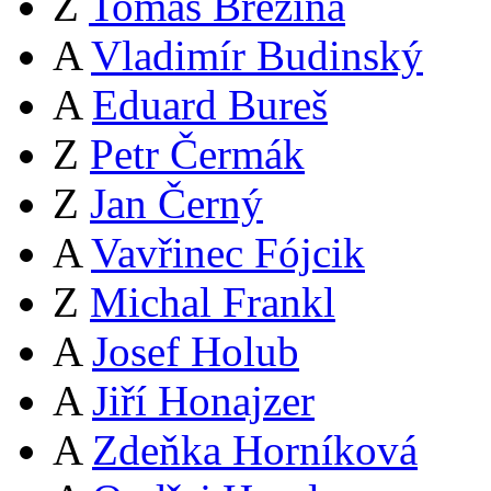
Z
Tomáš Březina
A
Vladimír Budinský
A
Eduard Bureš
Z
Petr Čermák
Z
Jan Černý
A
Vavřinec Fójcik
Z
Michal Frankl
A
Josef Holub
A
Jiří Honajzer
A
Zdeňka Horníková