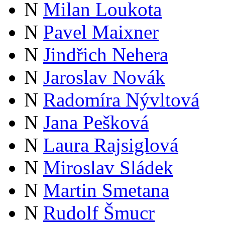
N
Milan Loukota
N
Pavel Maixner
N
Jindřich Nehera
N
Jaroslav Novák
N
Radomíra Nývltová
N
Jana Pešková
N
Laura Rajsiglová
N
Miroslav Sládek
N
Martin Smetana
N
Rudolf Šmucr