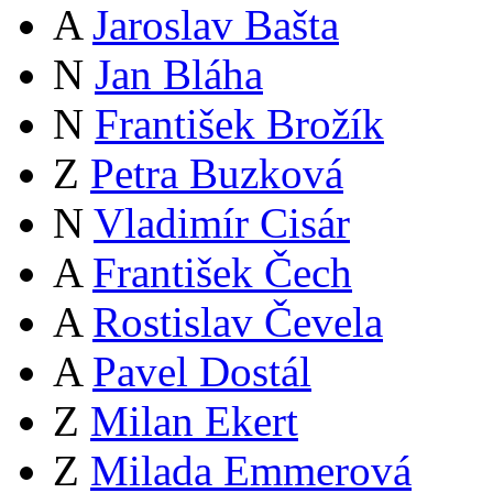
A
Jaroslav Bašta
N
Jan Bláha
N
František Brožík
Z
Petra Buzková
N
Vladimír Cisár
A
František Čech
A
Rostislav Čevela
A
Pavel Dostál
Z
Milan Ekert
Z
Milada Emmerová