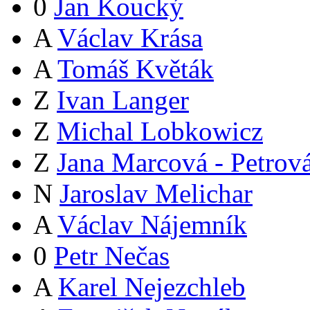
0
Jan Koucký
A
Václav Krása
A
Tomáš Květák
Z
Ivan Langer
Z
Michal Lobkowicz
Z
Jana Marcová - Petrov
N
Jaroslav Melichar
A
Václav Nájemník
0
Petr Nečas
A
Karel Nejezchleb