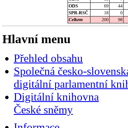
ODS
69
44
SPR-RSČ
18
0
Celkem
200
98
Hlavní menu
Přehled obsahu
Společná česko-slovensk
digitální parlamentní kn
Digitální knihovna
České sněmy
Informace