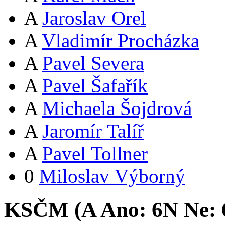
A
Jaroslav Orel
A
Vladimír Procházka
A
Pavel Severa
A
Pavel Šafařík
A
Michaela Šojdrová
A
Jaromír Talíř
A
Pavel Tollner
0
Miloslav Výborný
KSČM (
A
Ano:
6
N
Ne: