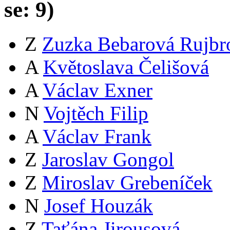
se:
9
)
Z
Zuzka Bebarová Rujbr
A
Květoslava Čelišová
A
Václav Exner
N
Vojtěch Filip
A
Václav Frank
Z
Jaroslav Gongol
Z
Miroslav Grebeníček
N
Josef Houzák
Z
Taťána Jirousová