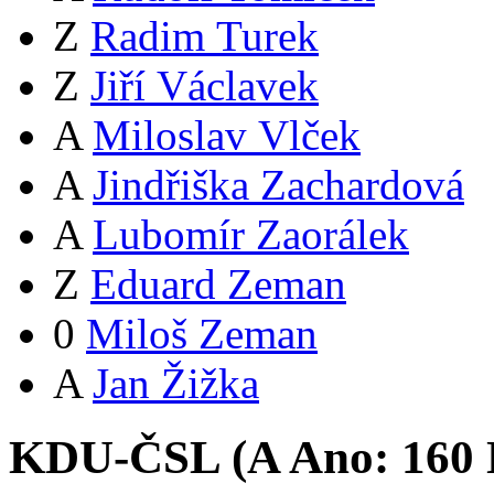
Z
Radim Turek
Z
Jiří Václavek
A
Miloslav Vlček
A
Jindřiška Zachardová
A
Lubomír Zaorálek
Z
Eduard Zeman
0
Miloš Zeman
A
Jan Žižka
KDU-ČSL (
A
Ano:
16
0