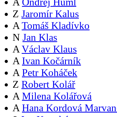
A
Ondřej Huml
Z
Jaromír Kalus
A
Tomáš Kladívko
N
Jan Klas
A
Václav Klaus
A
Ivan Kočárník
A
Petr Koháček
Z
Robert Kolář
A
Milena Kolářová
A
Hana Kordová Marvan