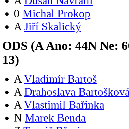
A
Dušan Navrátil
0
Michal Prokop
A
Jiří Skalický
ODS (
A
Ano:
44
N
Ne:
6
13
)
A
Vladimír Bartoš
A
Drahoslava Bartoškov
A
Vlastimil Bařinka
N
Marek Benda