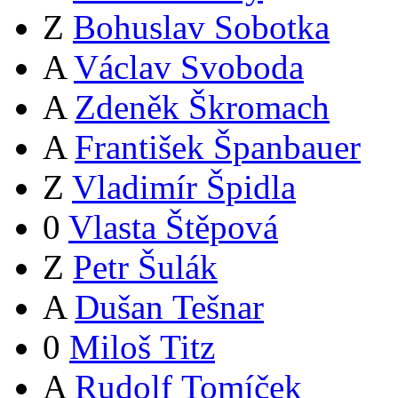
Z
Bohuslav Sobotka
A
Václav Svoboda
A
Zdeněk Škromach
A
František Španbauer
Z
Vladimír Špidla
0
Vlasta Štěpová
Z
Petr Šulák
A
Dušan Tešnar
0
Miloš Titz
A
Rudolf Tomíček