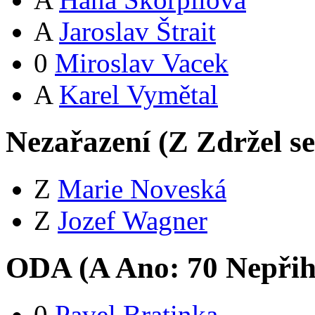
A
Jaroslav Štrait
0
Miroslav Vacek
A
Karel Vymětal
Nezařazení (
Z
Zdržel s
Z
Marie Noveská
Z
Jozef Wagner
ODA (
A
Ano:
7
0
Nepřih
0
Pavel Bratinka