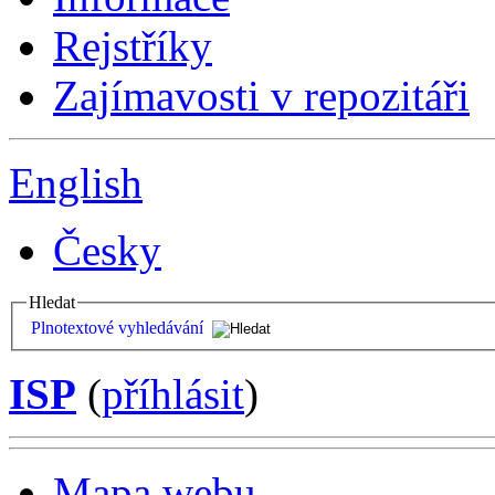
Rejstříky
Zajímavosti v repozitáři
English
Česky
Hledat
Plnotextové vyhledávání
ISP
(
příhlásit
)
Mapa webu