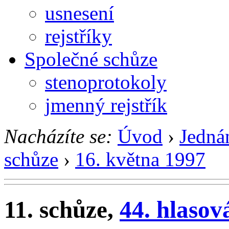
usnesení
rejstříky
Společné schůze
stenoprotokoly
jmenný rejstřík
Nacházíte se:
Úvod
›
Jedná
schůze
›
16. května 1997
11. schůze,
44. hlasov