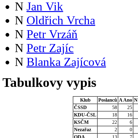
N
Jan Vik
N
Oldřich Vrcha
N
Petr Vrzáň
N
Petr Zajíc
N
Blanka Zajícová
Tabulkovy vypis
Klub
Poslanců
A
Ano
N
ČSSD
58
25
KDU-ČSL
18
16
KSČM
22
6
Nezařaz
2
0
ODA
13
7