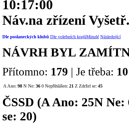
10:17:00
Náv.na zřízení Vyšet
Dle poslaneckých klubů
Dle volebních krajů
Minulé
Následující
NÁVRH BYL ZAMÍT
Přítomno:
179
|
Je třeba:
10
A
Ano:
98
N
Ne:
36
0
Nepřihlášen:
21
Z
Zdržel se:
45
ČSSD (
A
Ano:
25
N
Ne:
se:
20
)