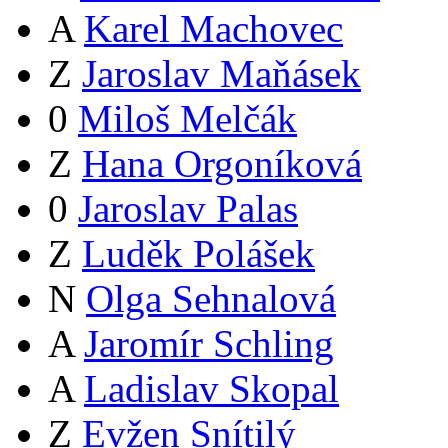
A
Karel Machovec
Z
Jaroslav Maňásek
0
Miloš Melčák
Z
Hana Orgoníková
0
Jaroslav Palas
Z
Luděk Polášek
N
Olga Sehnalová
A
Jaromír Schling
A
Ladislav Skopal
Z
Evžen Snítilý