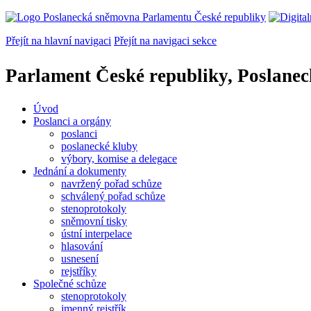
Přejít na hlavní navigaci
Přejít na navigaci sekce
Parlament České republiky, Poslane
Úvod
Poslanci a orgány
poslanci
poslanecké kluby
výbory, komise a delegace
Jednání a dokumenty
navržený pořad schůze
schválený pořad schůze
stenoprotokoly
sněmovní tisky
ústní interpelace
hlasování
usnesení
rejstříky
Společné schůze
stenoprotokoly
jmenný rejstřík