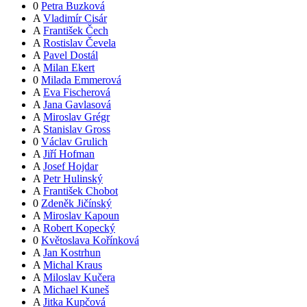
0
Petra Buzková
A
Vladimír Cisár
A
František Čech
A
Rostislav Čevela
A
Pavel Dostál
A
Milan Ekert
0
Milada Emmerová
A
Eva Fischerová
A
Jana Gavlasová
A
Miroslav Grégr
A
Stanislav Gross
0
Václav Grulich
A
Jiří Hofman
A
Josef Hojdar
A
Petr Hulinský
A
František Chobot
0
Zdeněk Jičínský
A
Miroslav Kapoun
A
Robert Kopecký
0
Květoslava Kořínková
A
Jan Kostrhun
A
Michal Kraus
A
Miloslav Kučera
A
Michael Kuneš
A
Jitka Kupčová