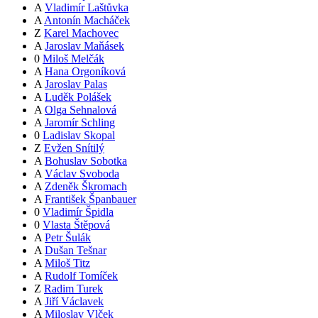
A
Vladimír Laštůvka
A
Antonín Macháček
Z
Karel Machovec
A
Jaroslav Maňásek
0
Miloš Melčák
A
Hana Orgoníková
A
Jaroslav Palas
A
Luděk Polášek
A
Olga Sehnalová
A
Jaromír Schling
0
Ladislav Skopal
Z
Evžen Snítilý
A
Bohuslav Sobotka
A
Václav Svoboda
A
Zdeněk Škromach
A
František Španbauer
0
Vladimír Špidla
0
Vlasta Štěpová
A
Petr Šulák
A
Dušan Tešnar
A
Miloš Titz
A
Rudolf Tomíček
Z
Radim Turek
A
Jiří Václavek
A
Miloslav Vlček