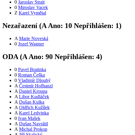
0
Jaroslav Štrait
0
Miroslav Vacek
Z
Karel Vymětal
Nezařazení (
A
Ano:
1
0
Nepřihlášen:
1
)
A
Marie Noveská
0
Jozef Wagner
ODA (
A
Ano:
9
0
Nepřihlášen:
4
)
0
Pavel Bratinka
0
Roman Češka
0
Vladimír Dlouhý
A
Čestmír Hofhanzl
A
Daniel Kroupa
A
Libor Kudláček
A
Dušan Kulka
A
Oldřich Kužílek
A
Karel Ledvinka
0
Ivan Mašek
A
Dušan Navrátil
A
Michal Prokop
A
Jiří Skalický