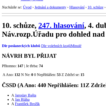
Nacházíte se:
Úvod
›
Jednání a dokumenty
›
Hlasování
›
10. schůze
›
10. schůze,
247. hlasování
, 4. d
Náv.rozp.Úřadu pro dohled nad 
Dle poslaneckých klubů
Dle volebních krajů
Minulé
NÁVRH BYL PŘIJAT
Přítomno:
147
|
Je třeba:
74
A
Ano:
132
N
Ne:
0
0
Nepřihlášen:
53
Z
Zdržel se:
15
ČSSD (
A
Ano:
44
0
Nepřihlášen:
11
Z
Zdržel
A
Jaroslav Bašta
A
Jan Bláha
A
František Brožík