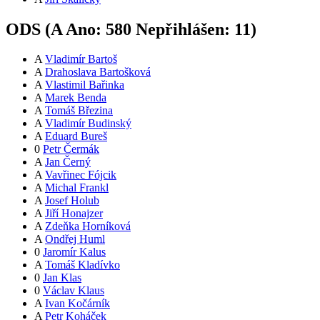
ODS (
A
Ano:
58
0
Nepřihlášen:
11
)
A
Vladimír Bartoš
A
Drahoslava Bartošková
A
Vlastimil Bařinka
A
Marek Benda
A
Tomáš Březina
A
Vladimír Budinský
A
Eduard Bureš
0
Petr Čermák
A
Jan Černý
A
Vavřinec Fójcik
A
Michal Frankl
A
Josef Holub
A
Jiří Honajzer
A
Zdeňka Horníková
A
Ondřej Huml
0
Jaromír Kalus
A
Tomáš Kladívko
0
Jan Klas
0
Václav Klaus
A
Ivan Kočárník
A
Petr Koháček