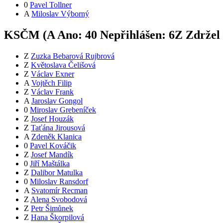
0
Pavel Tollner
A
Miloslav Výborný
KSČM (
A
Ano:
4
0
Nepřihlášen:
6
Z
Zdržel 
Z
Zuzka Bebarová Rujbrová
Z
Květoslava Čelišová
Z
Václav Exner
A
Vojtěch Filip
Z
Václav Frank
A
Jaroslav Gongol
0
Miroslav Grebeníček
Z
Josef Houzák
Z
Taťána Jirousová
A
Zdeněk Klanica
0
Pavel Kováčik
Z
Josef Mandík
0
Jiří Maštálka
Z
Dalibor Matulka
0
Miloslav Ransdorf
A
Svatomír Recman
Z
Alena Svobodová
Z
Petr Šimůnek
Z
Hana Škorpilová