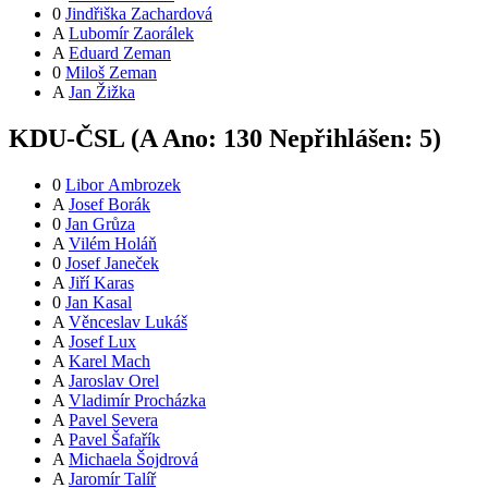
0
Jindřiška Zachardová
A
Lubomír Zaorálek
A
Eduard Zeman
0
Miloš Zeman
A
Jan Žižka
KDU-ČSL (
A
Ano:
13
0
Nepřihlášen:
5
)
0
Libor Ambrozek
A
Josef Borák
0
Jan Grůza
A
Vilém Holáň
0
Josef Janeček
A
Jiří Karas
0
Jan Kasal
A
Věnceslav Lukáš
A
Josef Lux
A
Karel Mach
A
Jaroslav Orel
A
Vladimír Procházka
A
Pavel Severa
A
Pavel Šafařík
A
Michaela Šojdrová
A
Jaromír Talíř