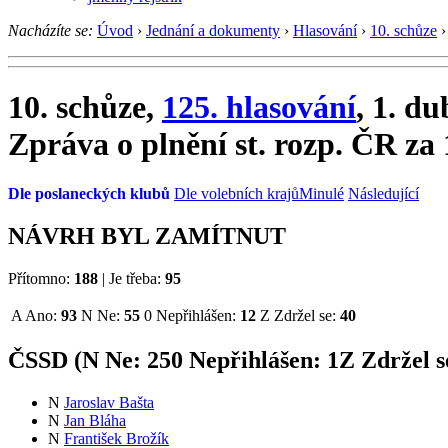
Nacházíte se:
Úvod
›
Jednání a dokumenty
›
Hlasování
›
10. schůze
›
10. schůze,
125. hlasování
, 1. d
Zpráva o plnění st. rozp. ČR za 
Dle poslaneckých klubů
Dle volebních krajů
Minulé
Následující
NÁVRH BYL ZAMÍTNUT
Přítomno:
188
|
Je třeba:
95
A
Ano:
93
N
Ne:
55
0
Nepřihlášen:
12
Z
Zdržel se:
40
ČSSD (
N
Ne:
25
0
Nepřihlášen:
1
Z
Zdržel s
N
Jaroslav Bašta
N
Jan Bláha
N
František Brožík