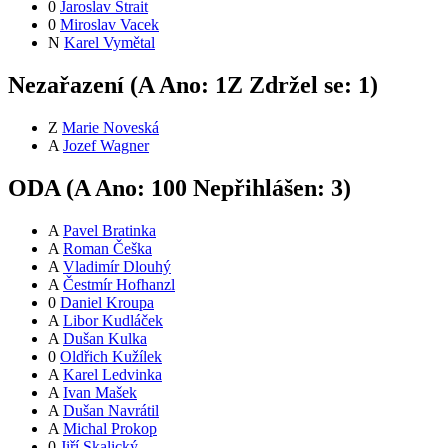
0
Jaroslav Štrait
0
Miroslav Vacek
N
Karel Vymětal
Nezařazení (
A
Ano:
1
Z
Zdržel se:
1
)
Z
Marie Noveská
A
Jozef Wagner
ODA (
A
Ano:
10
0
Nepřihlášen:
3
)
A
Pavel Bratinka
A
Roman Češka
A
Vladimír Dlouhý
A
Čestmír Hofhanzl
0
Daniel Kroupa
A
Libor Kudláček
A
Dušan Kulka
0
Oldřich Kužílek
A
Karel Ledvinka
A
Ivan Mašek
A
Dušan Navrátil
A
Michal Prokop
0
Jiří Skalický