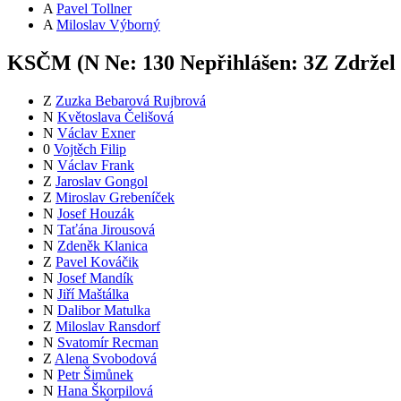
A
Pavel Tollner
A
Miloslav Výborný
KSČM (
N
Ne:
13
0
Nepřihlášen:
3
Z
Zdržel 
Z
Zuzka Bebarová Rujbrová
N
Květoslava Čelišová
N
Václav Exner
0
Vojtěch Filip
N
Václav Frank
Z
Jaroslav Gongol
Z
Miroslav Grebeníček
N
Josef Houzák
N
Taťána Jirousová
N
Zdeněk Klanica
Z
Pavel Kováčik
N
Josef Mandík
N
Jiří Maštálka
N
Dalibor Matulka
Z
Miloslav Ransdorf
N
Svatomír Recman
Z
Alena Svobodová
N
Petr Šimůnek
N
Hana Škorpilová