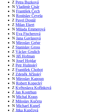
Z
Petra Buzková
N
Vladimír Cisár
N
František Čech
N
Rostislav Čevela
Z
Pavel Dostál
Z
Milan Ekert
N
Milada Emmerová
N
Eva Fischerová
N
Jana Gavlasová
N
Miroslav Grégr
Z
Stanislav Gross
Z
Václav Grulich
N
Jiří Hofman
N
Josef Hojdar
Z
Petr Hulinský
Z
František Chobot
Z
Zdeněk Jičínský
N
Miroslav Kapoun
N
Robert Kopecký
Z
Květoslava Kořínková
Z
Jan Kostrhun
N
Michal Kraus
Z
Miloslav Kučera
N
Michael Kuneš
Z
Jitka Kupčová