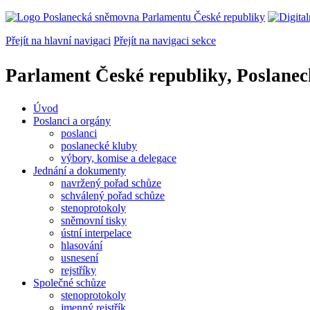
Přejít na hlavní navigaci
Přejít na navigaci sekce
Parlament České republiky, Poslane
Úvod
Poslanci a orgány
poslanci
poslanecké kluby
výbory, komise a delegace
Jednání a dokumenty
navržený pořad schůze
schválený pořad schůze
stenoprotokoly
sněmovní tisky
ústní interpelace
hlasování
usnesení
rejstříky
Společné schůze
stenoprotokoly
jmenný rejstřík