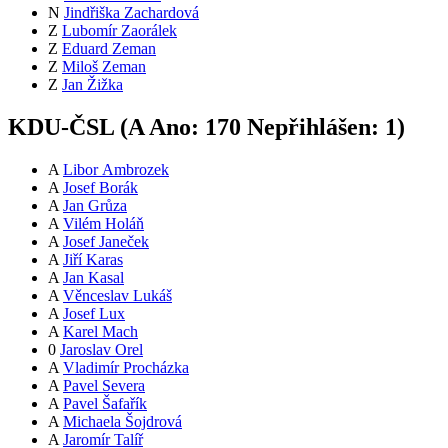
N
Jindřiška Zachardová
Z
Lubomír Zaorálek
Z
Eduard Zeman
Z
Miloš Zeman
Z
Jan Žižka
KDU-ČSL (
A
Ano:
17
0
Nepřihlášen:
1
)
A
Libor Ambrozek
A
Josef Borák
A
Jan Grůza
A
Vilém Holáň
A
Josef Janeček
A
Jiří Karas
A
Jan Kasal
A
Věnceslav Lukáš
A
Josef Lux
A
Karel Mach
0
Jaroslav Orel
A
Vladimír Procházka
A
Pavel Severa
A
Pavel Šafařík
A
Michaela Šojdrová
A
Jaromír Talíř