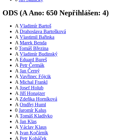
ODS (
A
Ano:
65
0
Nepřihlášen:
4
)
A
Vladimír Bartoš
A
Drahoslava Bartošková
A
Vlastimil Bařinka
A
Marek Benda
0
Tomáš Březina
A
Vladimír Budinský
A
Eduard Bureš
A
Petr Čermák
A
Jan Černý
A
Vavřinec Fójcik
A
Michal Frankl
A
Josef Holub
A
Jiří Honajzer
A
Zdeňka Horníková
A
Ondřej Huml
0
Jaromír Kalus
A
Tomáš Kladívko
A
Jan Klas
A
Václav Klaus
A
Ivan Kočárník
A
Petr Koháček