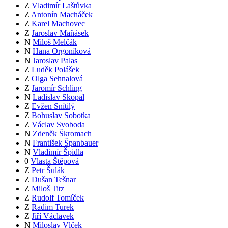
Z
Vladimír Laštůvka
Z
Antonín Macháček
Z
Karel Machovec
Z
Jaroslav Maňásek
N
Miloš Melčák
N
Hana Orgoníková
N
Jaroslav Palas
Z
Luděk Polášek
Z
Olga Sehnalová
Z
Jaromír Schling
N
Ladislav Skopal
Z
Evžen Snítilý
Z
Bohuslav Sobotka
Z
Václav Svoboda
N
Zdeněk Škromach
N
František Španbauer
N
Vladimír Špidla
0
Vlasta Štěpová
Z
Petr Šulák
Z
Dušan Tešnar
Z
Miloš Titz
Z
Rudolf Tomíček
Z
Radim Turek
Z
Jiří Václavek
N
Miloslav Vlček