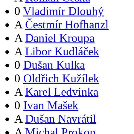
0
Vladimír Dlouhý
A
Čestmír Hofhanzl
A
Daniel Kroupa
A
Libor Kudláček
0
Dušan Kulka
0
Oldřich Kužílek
A
Karel Ledvinka
0
Ivan Mašek
A
Dušan Navrátil
A
Michal Prokop