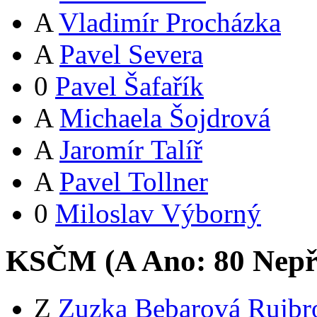
A
Vladimír Procházka
A
Pavel Severa
0
Pavel Šafařík
A
Michaela Šojdrová
A
Jaromír Talíř
A
Pavel Tollner
0
Miloslav Výborný
KSČM (
A
Ano:
8
0
Nepř
Z
Zuzka Bebarová Rujbr