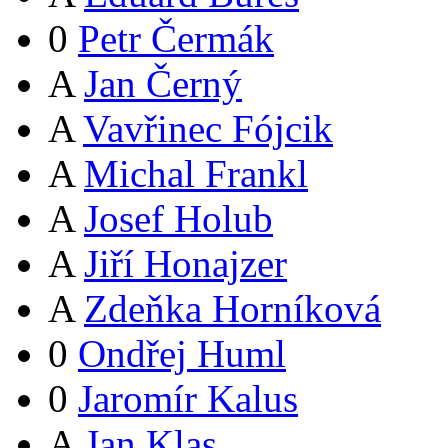
0
Petr Čermák
A
Jan Černý
A
Vavřinec Fójcik
A
Michal Frankl
A
Josef Holub
A
Jiří Honajzer
A
Zdeňka Horníková
0
Ondřej Huml
0
Jaromír Kalus
A
Jan Klas