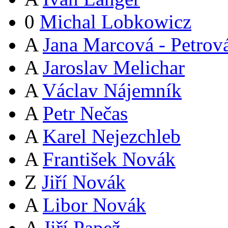
0
Michal Lobkowicz
A
Jana Marcová - Petrov
A
Jaroslav Melichar
A
Václav Nájemník
A
Petr Nečas
A
Karel Nejezchleb
A
František Novák
Z
Jiří Novák
A
Libor Novák
A
Jiří Papež