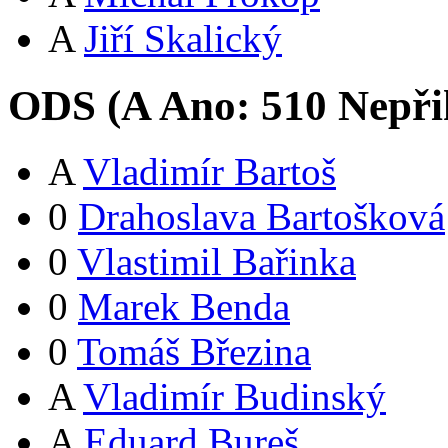
A
Jiří Skalický
ODS (
A
Ano:
51
0
Nepři
A
Vladimír Bartoš
0
Drahoslava Bartošková
0
Vlastimil Bařinka
0
Marek Benda
0
Tomáš Březina
A
Vladimír Budinský
A
Eduard Bureš