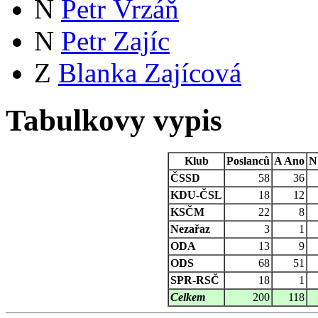
N
Petr Vrzáň
N
Petr Zajíc
Z
Blanka Zajícová
Tabulkovy vypis
Klub
Poslanců
A
Ano
N
ČSSD
58
36
KDU-ČSL
18
12
KSČM
22
8
Nezařaz
3
1
ODA
13
9
ODS
68
51
SPR-RSČ
18
1
Celkem
200
118