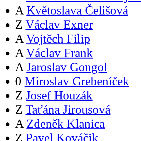
A
Květoslava Čelišová
Z
Václav Exner
A
Vojtěch Filip
A
Václav Frank
A
Jaroslav Gongol
0
Miroslav Grebeníček
Z
Josef Houzák
Z
Taťána Jirousová
A
Zdeněk Klanica
Z
Pavel Kováčik