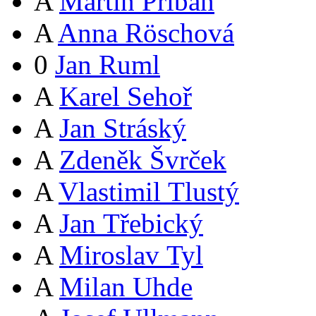
A
Martin Přibáň
A
Anna Röschová
0
Jan Ruml
A
Karel Sehoř
A
Jan Stráský
A
Zdeněk Švrček
A
Vlastimil Tlustý
A
Jan Třebický
A
Miroslav Tyl
A
Milan Uhde