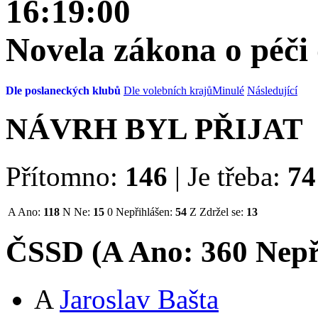
16:19:00
Novela zákona o péči 
Dle poslaneckých klubů
Dle volebních krajů
Minulé
Následující
NÁVRH BYL PŘIJAT
Přítomno:
146
|
Je třeba:
74
A
Ano:
118
N
Ne:
15
0
Nepřihlášen:
54
Z
Zdržel se:
13
ČSSD (
A
Ano:
36
0
Nepř
A
Jaroslav Bašta