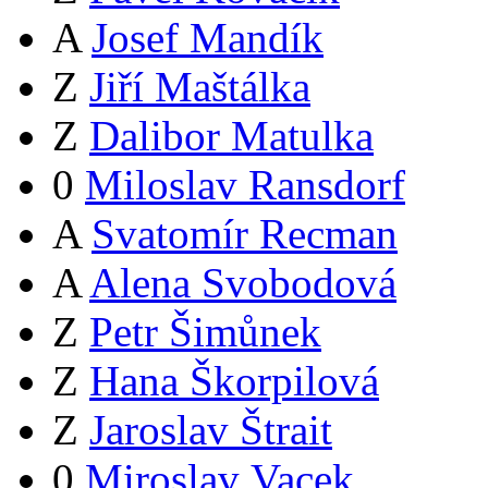
A
Josef Mandík
Z
Jiří Maštálka
Z
Dalibor Matulka
0
Miloslav Ransdorf
A
Svatomír Recman
A
Alena Svobodová
Z
Petr Šimůnek
Z
Hana Škorpilová
Z
Jaroslav Štrait
0
Miroslav Vacek