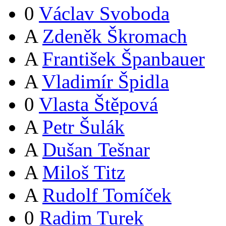
0
Václav Svoboda
A
Zdeněk Škromach
A
František Španbauer
A
Vladimír Špidla
0
Vlasta Štěpová
A
Petr Šulák
A
Dušan Tešnar
A
Miloš Titz
A
Rudolf Tomíček
0
Radim Turek