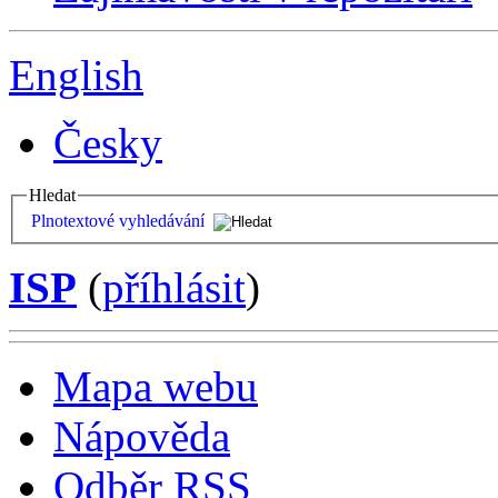
English
Česky
Hledat
Plnotextové vyhledávání
ISP
(
příhlásit
)
Mapa webu
Nápověda
Odběr RSS