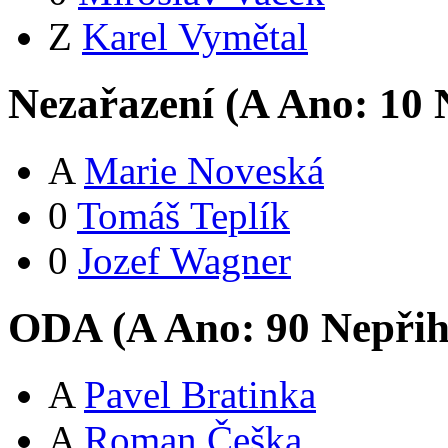
Z
Karel Vymětal
Nezařazení (
A
Ano:
1
0
N
A
Marie Noveská
0
Tomáš Teplík
0
Jozef Wagner
ODA (
A
Ano:
9
0
Nepřih
A
Pavel Bratinka
A
Roman Češka