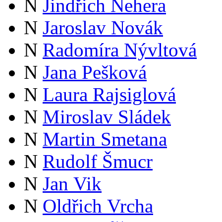
N
Jindřich Nehera
N
Jaroslav Novák
N
Radomíra Nývltová
N
Jana Pešková
N
Laura Rajsiglová
N
Miroslav Sládek
N
Martin Smetana
N
Rudolf Šmucr
N
Jan Vik
N
Oldřich Vrcha