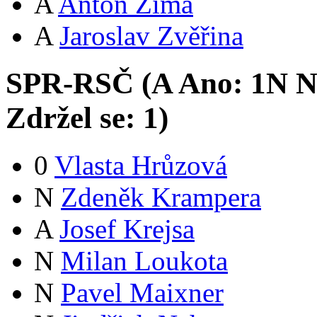
A
Anton Zima
A
Jaroslav Zvěřina
SPR-RSČ (
A
Ano:
1
N
N
Zdržel se:
1
)
0
Vlasta Hrůzová
N
Zdeněk Krampera
A
Josef Krejsa
N
Milan Loukota
N
Pavel Maixner