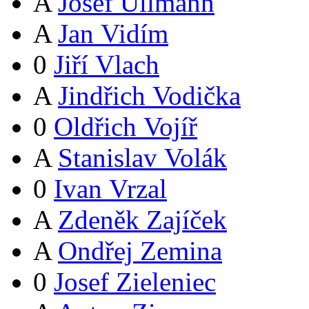
A
Josef Ullmann
A
Jan Vidím
0
Jiří Vlach
A
Jindřich Vodička
0
Oldřich Vojíř
A
Stanislav Volák
0
Ivan Vrzal
A
Zdeněk Zajíček
A
Ondřej Zemina
0
Josef Zieleniec