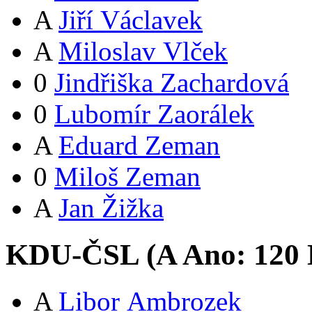
A
Jiří Václavek
A
Miloslav Vlček
0
Jindřiška Zachardová
0
Lubomír Zaorálek
A
Eduard Zeman
0
Miloš Zeman
A
Jan Žižka
KDU-ČSL (
A
Ano:
12
0
A
Libor Ambrozek