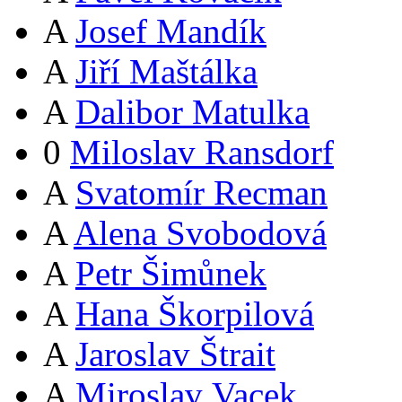
A
Josef Mandík
A
Jiří Maštálka
A
Dalibor Matulka
0
Miloslav Ransdorf
A
Svatomír Recman
A
Alena Svobodová
A
Petr Šimůnek
A
Hana Škorpilová
A
Jaroslav Štrait
A
Miroslav Vacek