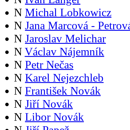
N
Michal Lobkowicz
N
Jana Marcová - Petrov
N
Jaroslav Melichar
N
Václav Nájemník
N
Petr Nečas
N
Karel Nejezchleb
N
František Novák
N
Jiří Novák
N
Libor Novák
N
Jiří Papež