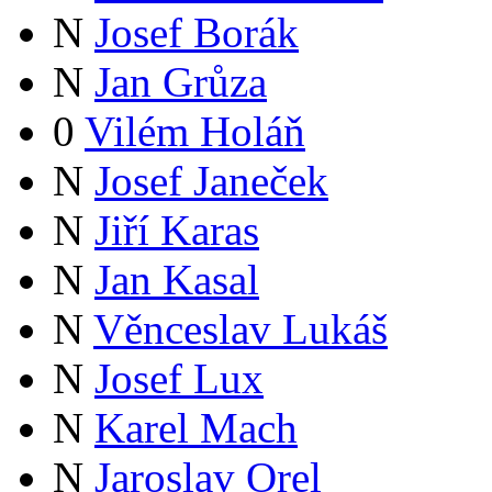
N
Josef Borák
N
Jan Grůza
0
Vilém Holáň
N
Josef Janeček
N
Jiří Karas
N
Jan Kasal
N
Věnceslav Lukáš
N
Josef Lux
N
Karel Mach
N
Jaroslav Orel