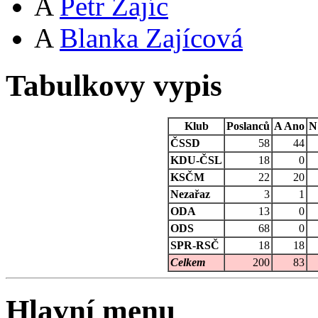
A
Petr Zajíc
A
Blanka Zajícová
Tabulkovy vypis
Klub
Poslanců
A
Ano
N
ČSSD
58
44
KDU-ČSL
18
0
KSČM
22
20
Nezařaz
3
1
ODA
13
0
ODS
68
0
SPR-RSČ
18
18
Celkem
200
83
Hlavní menu