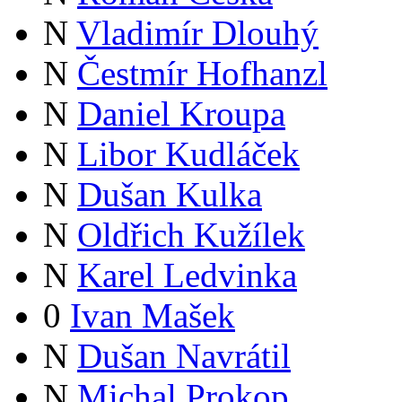
N
Vladimír Dlouhý
N
Čestmír Hofhanzl
N
Daniel Kroupa
N
Libor Kudláček
N
Dušan Kulka
N
Oldřich Kužílek
N
Karel Ledvinka
0
Ivan Mašek
N
Dušan Navrátil
N
Michal Prokop