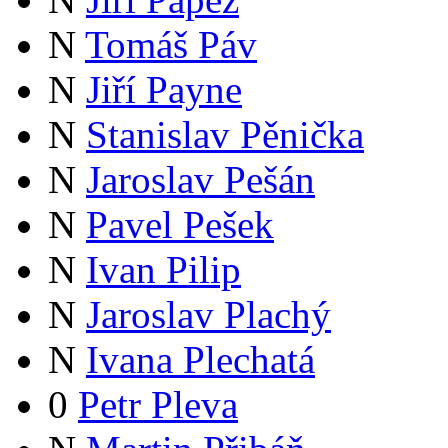
N
Tomáš Páv
N
Jiří Payne
N
Stanislav Pěnička
N
Jaroslav Pešán
N
Pavel Pešek
N
Ivan Pilip
N
Jaroslav Plachý
N
Ivana Plechatá
0
Petr Pleva