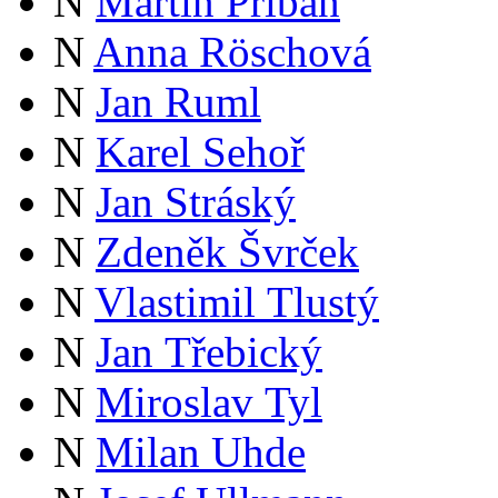
N
Martin Přibáň
N
Anna Röschová
N
Jan Ruml
N
Karel Sehoř
N
Jan Stráský
N
Zdeněk Švrček
N
Vlastimil Tlustý
N
Jan Třebický
N
Miroslav Tyl
N
Milan Uhde