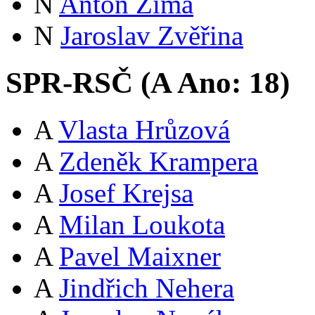
N
Anton Zima
N
Jaroslav Zvěřina
SPR-RSČ (
A
Ano:
18
)
A
Vlasta Hrůzová
A
Zdeněk Krampera
A
Josef Krejsa
A
Milan Loukota
A
Pavel Maixner
A
Jindřich Nehera