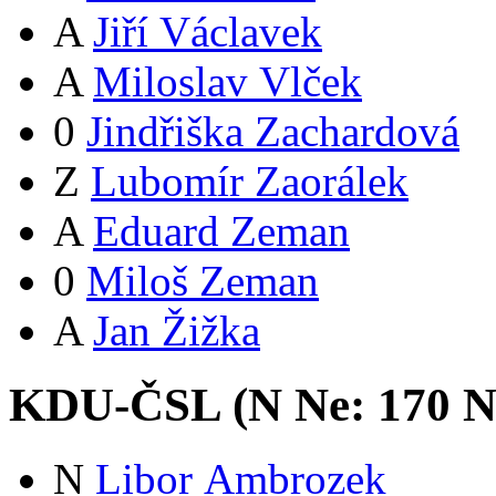
A
Jiří Václavek
A
Miloslav Vlček
0
Jindřiška Zachardová
Z
Lubomír Zaorálek
A
Eduard Zeman
0
Miloš Zeman
A
Jan Žižka
KDU-ČSL (
N
Ne:
17
0
N
N
Libor Ambrozek