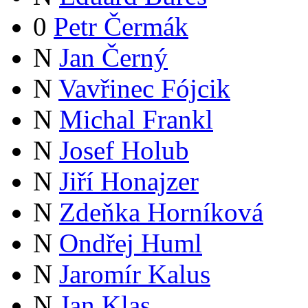
0
Petr Čermák
N
Jan Černý
N
Vavřinec Fójcik
N
Michal Frankl
N
Josef Holub
N
Jiří Honajzer
N
Zdeňka Horníková
N
Ondřej Huml
N
Jaromír Kalus
N
Jan Klas