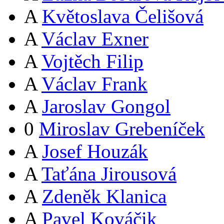
A
Květoslava Čelišová
A
Václav Exner
A
Vojtěch Filip
A
Václav Frank
A
Jaroslav Gongol
0
Miroslav Grebeníček
A
Josef Houzák
A
Taťána Jirousová
A
Zdeněk Klanica
A
Pavel Kováčik