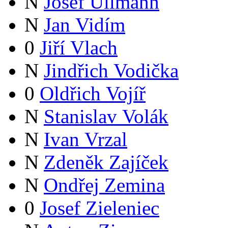
N
Josef Ullmann
N
Jan Vidím
0
Jiří Vlach
N
Jindřich Vodička
0
Oldřich Vojíř
N
Stanislav Volák
N
Ivan Vrzal
N
Zdeněk Zajíček
N
Ondřej Zemina
0
Josef Zieleniec