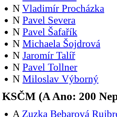
N
Vladimír Procházka
N
Pavel Severa
N
Pavel Šafařík
N
Michaela Šojdrová
N
Jaromír Talíř
N
Pavel Tollner
N
Miloslav Výborný
KSČM (
A
Ano:
20
0
Nep
A
Zuzka Bebarová Rujbr