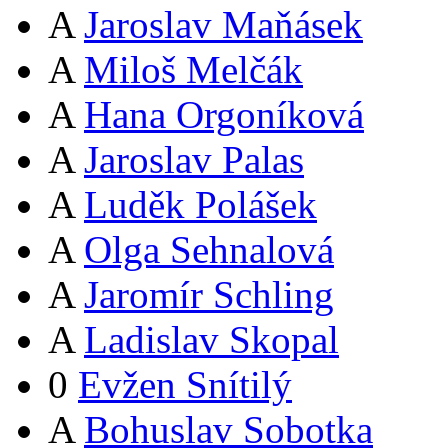
A
Jaroslav Maňásek
A
Miloš Melčák
A
Hana Orgoníková
A
Jaroslav Palas
A
Luděk Polášek
A
Olga Sehnalová
A
Jaromír Schling
A
Ladislav Skopal
0
Evžen Snítilý
A
Bohuslav Sobotka