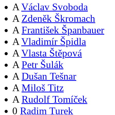
A
Václav Svoboda
A
Zdeněk Škromach
A
František Španbauer
A
Vladimír Špidla
A
Vlasta Štěpová
A
Petr Šulák
A
Dušan Tešnar
A
Miloš Titz
A
Rudolf Tomíček
0
Radim Turek