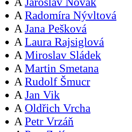
A
Jaroslav Novák
A
Radomíra Nývltová
A
Jana Pešková
A
Laura Rajsiglová
A
Miroslav Sládek
A
Martin Smetana
A
Rudolf Šmucr
A
Jan Vik
A
Oldřich Vrcha
A
Petr Vrzáň