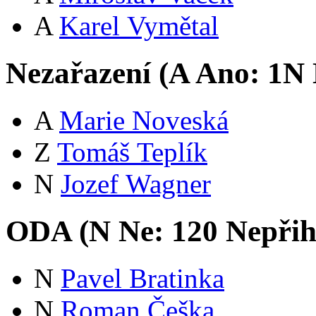
A
Karel Vymětal
Nezařazení (
A
Ano:
1
N
A
Marie Noveská
Z
Tomáš Teplík
N
Jozef Wagner
ODA (
N
Ne:
12
0
Nepřih
N
Pavel Bratinka
N
Roman Češka