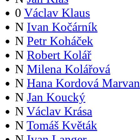
0
Václav Klaus
N
Ivan Kočárník
N
Petr Koháček
N
Robert Kolář
N
Milena Kolářová
N
Hana Kordová Marvan
N
Jan Koucký
N
Václav Krása
N
Tomáš Květák
N
Ivan Langer