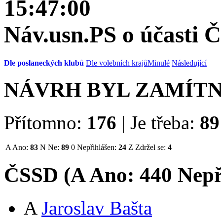
15:47:00
Náv.usn.PS o účasti Č
Dle poslaneckých klubů
Dle volebních krajů
Minulé
Následující
NÁVRH BYL ZAMÍT
Přítomno:
176
|
Je třeba:
89
A
Ano:
83
N
Ne:
89
0
Nepřihlášen:
24
Z
Zdržel se:
4
ČSSD (
A
Ano:
44
0
Nepř
A
Jaroslav Bašta