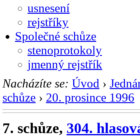
usnesení
rejstříky
Společné schůze
stenoprotokoly
jmenný rejstřík
Nacházíte se:
Úvod
›
Jedná
schůze
›
20. prosince 1996
7. schůze,
304. hlasov