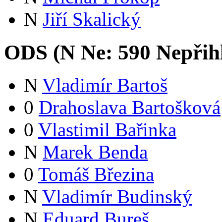
N
Jiří Skalický
ODS (
N
Ne:
59
0
Nepřih
N
Vladimír Bartoš
0
Drahoslava Bartošková
0
Vlastimil Bařinka
N
Marek Benda
0
Tomáš Březina
N
Vladimír Budinský
N
Eduard Bureš