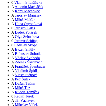
0
Vladimír Laštůvka
A
Antonín Macháček
A
Karel Machovec
A
Jaroslav Maňásek
A
Miloš Melčák
A
Hana Orgoníková
0
Jaroslav Palas
A
Luděk Polášek
A
Olga Sehnalová
0
Jaromír Schling
0
Ladislav Skopal
A
Evžen Snítilý
A
Bohuslav Sobotka
A
Václav Svoboda
A
Zdeněk Škromach
A
František Španbauer
A
Vladimír Špidla
A
Vlasta Štěpová
A
Petr Šulák
A
Dušan Tešnar
A
Miloš Titz
A
Rudolf Tomíček
0
Radim Turek
A
Jiří Václavek
A
Miloslav Vlček