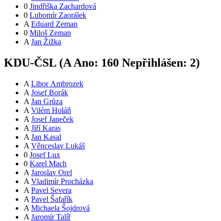
0
Jindřiška Zachardová
0
Lubomír Zaorálek
A
Eduard Zeman
0
Miloš Zeman
A
Jan Žižka
KDU-ČSL (
A
Ano:
16
0
Nepřihlášen:
2
)
A
Libor Ambrozek
A
Josef Borák
A
Jan Grůza
A
Vilém Holáň
A
Josef Janeček
A
Jiří Karas
A
Jan Kasal
A
Věnceslav Lukáš
0
Josef Lux
0
Karel Mach
A
Jaroslav Orel
A
Vladimír Procházka
A
Pavel Severa
A
Pavel Šafařík
A
Michaela Šojdrová
A
Jaromír Talíř