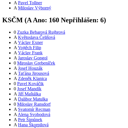
A
Pavel Tollner
A
Miloslav Výborný
KSČM (
A
Ano:
16
0
Nepřihlášen:
6
)
0
Zuzka Bebarová Rujbrová
A
Květoslava Čelišová
A
Václav Exner
A
Vojtěch Filip
A
Václav Frank
A
Jaroslav Gongol
0
Miroslav Grebeníček
A
Josef Houzák
A
Taťána Jirousová
A
Zdeněk Klanica
0
Pavel Kováčik
0
Josef Mandík
A
Jiří Maštálka
A
Dalibor Matulka
0
Miloslav Ransdorf
A
Svatomír Recman
A
Alena Svobodová
A
Petr Šimůnek
A
Hana Škorpilová