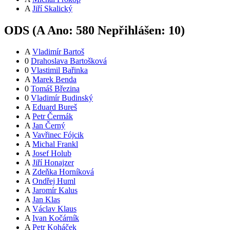
A
Jiří Skalický
ODS (
A
Ano:
58
0
Nepřihlášen:
10
)
A
Vladimír Bartoš
0
Drahoslava Bartošková
0
Vlastimil Bařinka
A
Marek Benda
0
Tomáš Březina
0
Vladimír Budinský
A
Eduard Bureš
A
Petr Čermák
A
Jan Černý
A
Vavřinec Fójcik
A
Michal Frankl
A
Josef Holub
A
Jiří Honajzer
A
Zdeňka Horníková
A
Ondřej Huml
A
Jaromír Kalus
A
Jan Klas
A
Václav Klaus
A
Ivan Kočárník
A
Petr Koháček