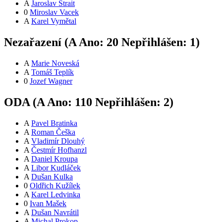
A
Jaroslav Štrait
0
Miroslav Vacek
A
Karel Vymětal
Nezařazení (
A
Ano:
2
0
Nepřihlášen:
1
)
A
Marie Noveská
A
Tomáš Teplík
0
Jozef Wagner
ODA (
A
Ano:
11
0
Nepřihlášen:
2
)
A
Pavel Bratinka
A
Roman Češka
A
Vladimír Dlouhý
A
Čestmír Hofhanzl
A
Daniel Kroupa
A
Libor Kudláček
A
Dušan Kulka
0
Oldřich Kužílek
A
Karel Ledvinka
0
Ivan Mašek
A
Dušan Navrátil
A
Michal Prokop