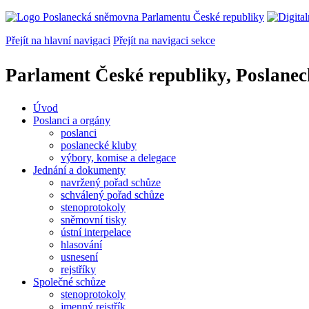
Přejít na hlavní navigaci
Přejít na navigaci sekce
Parlament České republiky, Poslane
Úvod
Poslanci a orgány
poslanci
poslanecké kluby
výbory, komise a delegace
Jednání a dokumenty
navržený pořad schůze
schválený pořad schůze
stenoprotokoly
sněmovní tisky
ústní interpelace
hlasování
usnesení
rejstříky
Společné schůze
stenoprotokoly
jmenný rejstřík