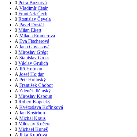
0
Petra Buzková
A
Vladimír Cisár
0
František Čech
0
Rostislav Čevela
A
Pavel Dostál
0
Milan Ekert
A
Milada Emmerová
A
Eva Fischerová
A
Jana Gavlasová
0
Miroslav Grégr
A
Stanislav Gross
0
Václav Grulich
A
Jiří Hofman
A
Josef Hojdar
A
Petr Hulinský
A
František Chobot
A
Zdeněk Jičínský
0
Miroslav Kapoun
0
Robert Kopecký
A
Květoslava Kořínková
A
Jan Kostrhun
A
Michal Kraus
0
Miloslav Kučera
0
Michael Kuneš
A
Jitka Kupčová