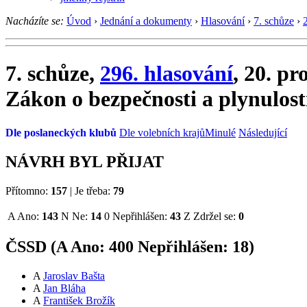
Nacházíte se:
Úvod
›
Jednání a dokumenty
›
Hlasování
›
7. schůze
›
7. schůze,
296. hlasování
, 20. pr
Zákon o bezpečnosti a plynulost
Dle poslaneckých klubů
Dle volebních krajů
Minulé
Následující
NÁVRH BYL PŘIJAT
Přítomno:
157
|
Je třeba:
79
A
Ano:
143
N
Ne:
14
0
Nepřihlášen:
43
Z
Zdržel se:
0
ČSSD (
A
Ano:
40
0
Nepřihlášen:
18
)
A
Jaroslav Bašta
A
Jan Bláha
A
František Brožík