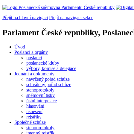
Přejít na hlavní navigaci
Přejít na navigaci sekce
Parlament České republiky, Poslane
Úvod
Poslanci a orgány
poslanci
poslanecké kluby
výbory, komise a delegace
Jednání a dokumenty
navržený pořad schůze
schválený pořad schůze
stenoprotokoly
sněmovní tisky
ústní interpelace
hlasování
usnesení
rejstříky
Společné schůze
stenoprotokoly
jmenný rejstřík