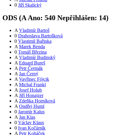
0
Jiří Skalický
ODS (
A
Ano:
54
0
Nepřihlášen:
14
)
A
Vladimír Bartoš
0
Drahoslava Bartošková
0
Vlastimil Bařinka
A
Marek Benda
0
Tomáš Březina
A
Vladimír Budinský
A
Eduard Bureš
A
Petr Čermák
A
Jan Černý
A
Vavřinec Fójcik
A
Michal Frankl
A
Josef Holub
A
Jiří Honajzer
A
Zdeňka Horníková
A
Ondřej Huml
0
Jaromír Kalus
A
Jan Klas
0
Václav Klaus
0
Ivan Kočárník
A
Petr Koháček