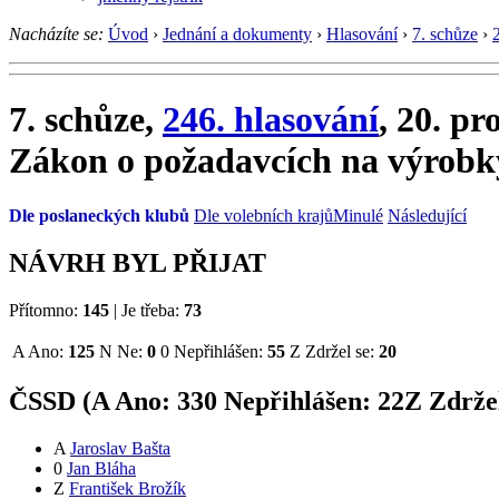
Nacházíte se:
Úvod
›
Jednání a dokumenty
›
Hlasování
›
7. schůze
›
7. schůze,
246. hlasování
, 20. pr
Zákon o požadavcích na výrobk
Dle poslaneckých klubů
Dle volebních krajů
Minulé
Následující
NÁVRH BYL PŘIJAT
Přítomno:
145
|
Je třeba:
73
A
Ano:
125
N
Ne:
0
0
Nepřihlášen:
55
Z
Zdržel se:
20
ČSSD (
A
Ano:
33
0
Nepřihlášen:
22
Z
Zdržel
A
Jaroslav Bašta
0
Jan Bláha
Z
František Brožík