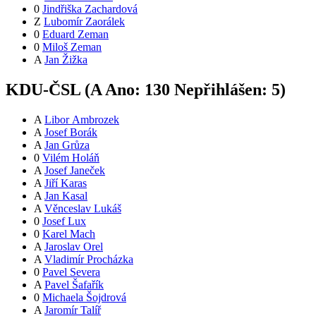
0
Jindřiška Zachardová
Z
Lubomír Zaorálek
0
Eduard Zeman
0
Miloš Zeman
A
Jan Žižka
KDU-ČSL (
A
Ano:
13
0
Nepřihlášen:
5
)
A
Libor Ambrozek
A
Josef Borák
A
Jan Grůza
0
Vilém Holáň
A
Josef Janeček
A
Jiří Karas
A
Jan Kasal
A
Věnceslav Lukáš
0
Josef Lux
0
Karel Mach
A
Jaroslav Orel
A
Vladimír Procházka
0
Pavel Severa
A
Pavel Šafařík
0
Michaela Šojdrová
A
Jaromír Talíř