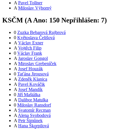
A
Pavel Tollner
A
Miloslav Výborný
KSČM (
A
Ano:
15
0
Nepřihlášen:
7
)
0
Zuzka Bebarová Rujbrová
0
Květoslava Čelišová
A
Václav Exner
A
Vojtěch Filip
0
Václav Frank
A
Jaroslav Gongol
A
Miroslav Grebeníček
A
Josef Houzák
0
Taťána Jirousová
A
Zdeněk Klanica
A
Pavel Kováčik
A
Josef Mandík
0
Jiří Maštálka
A
Dalibor Matulka
0
Miloslav Ransdorf
A
Svatomír Recman
A
Alena Svobodová
A
Petr Šimůnek
A
Hana Škorpilová