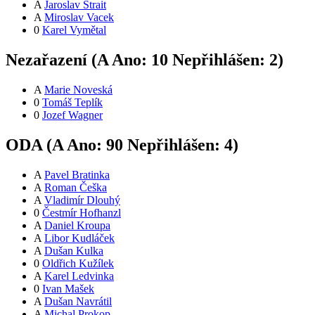
A
Jaroslav Štrait
A
Miroslav Vacek
0
Karel Vymětal
Nezařazení (
A
Ano:
1
0
Nepřihlášen:
2
)
A
Marie Noveská
0
Tomáš Teplík
0
Jozef Wagner
ODA (
A
Ano:
9
0
Nepřihlášen:
4
)
A
Pavel Bratinka
A
Roman Češka
A
Vladimír Dlouhý
0
Čestmír Hofhanzl
A
Daniel Kroupa
A
Libor Kudláček
A
Dušan Kulka
0
Oldřich Kužílek
A
Karel Ledvinka
0
Ivan Mašek
A
Dušan Navrátil
A
Michal Prokop