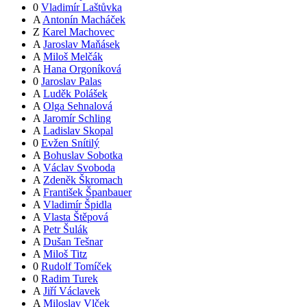
0
Vladimír Laštůvka
A
Antonín Macháček
Z
Karel Machovec
A
Jaroslav Maňásek
A
Miloš Melčák
A
Hana Orgoníková
0
Jaroslav Palas
A
Luděk Polášek
A
Olga Sehnalová
A
Jaromír Schling
A
Ladislav Skopal
0
Evžen Snítilý
A
Bohuslav Sobotka
A
Václav Svoboda
A
Zdeněk Škromach
A
František Španbauer
A
Vladimír Špidla
A
Vlasta Štěpová
A
Petr Šulák
A
Dušan Tešnar
A
Miloš Titz
0
Rudolf Tomíček
0
Radim Turek
A
Jiří Václavek
A
Miloslav Vlček