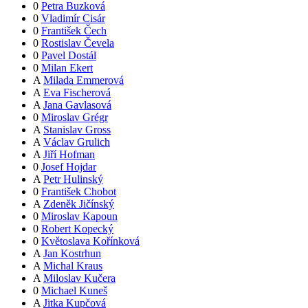
0
Petra Buzková
0
Vladimír Cisár
0
František Čech
0
Rostislav Čevela
0
Pavel Dostál
0
Milan Ekert
A
Milada Emmerová
A
Eva Fischerová
A
Jana Gavlasová
0
Miroslav Grégr
A
Stanislav Gross
A
Václav Grulich
A
Jiří Hofman
0
Josef Hojdar
A
Petr Hulinský
0
František Chobot
A
Zdeněk Jičínský
0
Miroslav Kapoun
0
Robert Kopecký
0
Květoslava Kořínková
A
Jan Kostrhun
A
Michal Kraus
A
Miloslav Kučera
0
Michael Kuneš
A
Jitka Kupčová