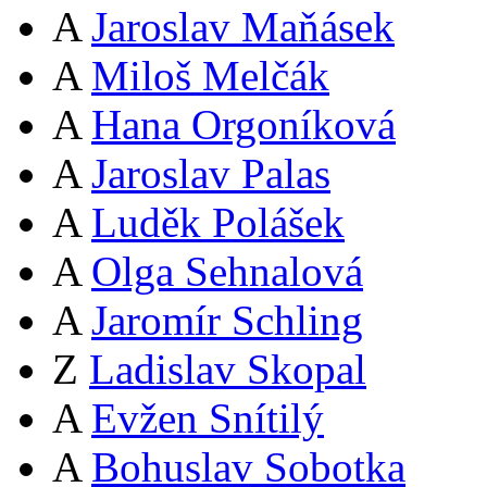
A
Jaroslav Maňásek
A
Miloš Melčák
A
Hana Orgoníková
A
Jaroslav Palas
A
Luděk Polášek
A
Olga Sehnalová
A
Jaromír Schling
Z
Ladislav Skopal
A
Evžen Snítilý
A
Bohuslav Sobotka