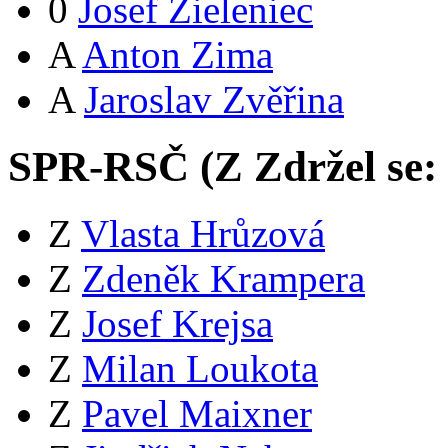
0
Josef Zieleniec
A
Anton Zima
A
Jaroslav Zvěřina
SPR-RSČ (
Z
Zdržel se:
Z
Vlasta Hrůzová
Z
Zdeněk Krampera
Z
Josef Krejsa
Z
Milan Loukota
Z
Pavel Maixner