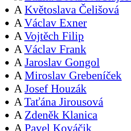
A
Květoslava Čelišová
A
Václav Exner
A
Vojtěch Filip
A
Václav Frank
A
Jaroslav Gongol
A
Miroslav Grebeníček
A
Josef Houzák
A
Taťána Jirousová
A
Zdeněk Klanica
A
Pavel Kováčik