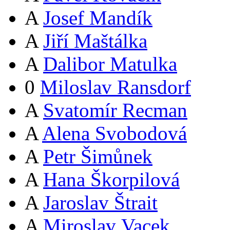
A
Josef Mandík
A
Jiří Maštálka
A
Dalibor Matulka
0
Miloslav Ransdorf
A
Svatomír Recman
A
Alena Svobodová
A
Petr Šimůnek
A
Hana Škorpilová
A
Jaroslav Štrait
A
Miroslav Vacek