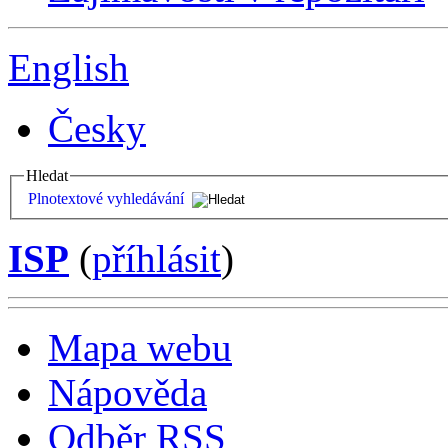
English
Česky
Hledat
Plnotextové vyhledávání
ISP
(
příhlásit
)
Mapa webu
Nápověda
Odběr RSS