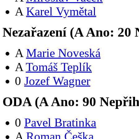
A
Karel Vymětal
Nezařazení (
A
Ano:
2
0
N
A
Marie Noveská
A
Tomáš Teplík
0
Jozef Wagner
ODA (
A
Ano:
9
0
Nepřih
0
Pavel Bratinka
A
Roman Češka