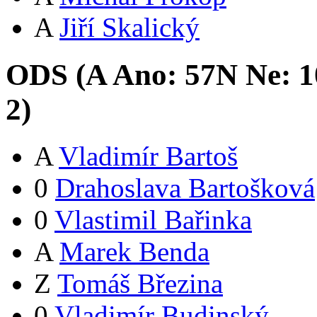
A
Jiří Skalický
ODS (
A
Ano:
57
N
Ne:
1
2
)
A
Vladimír Bartoš
0
Drahoslava Bartošková
0
Vlastimil Bařinka
A
Marek Benda
Z
Tomáš Březina
0
Vladimír Budinský