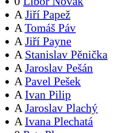
0
Libor Novák
A
Jiří Papež
A
Tomáš Páv
A
Jiří Payne
A
Stanislav Pěnička
A
Jaroslav Pešán
A
Pavel Pešek
A
Ivan Pilip
A
Jaroslav Plachý
A
Ivana Plechatá