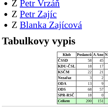
Z
Petr Vrzáň
Z
Petr Zajíc
Z
Blanka Zajícová
Tabulkovy vypis
Klub
Poslanců
A
Ano
N
ČSSD
58
45
KDU-ČSL
18
17
KSČM
22
21
Nezařaz
3
2
ODA
13
9
ODS
68
57
SPR-RSČ
18
0
Celkem
200
151