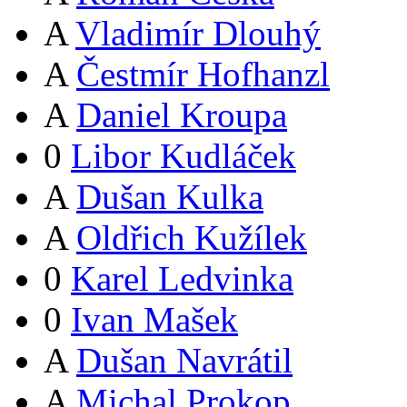
A
Vladimír Dlouhý
A
Čestmír Hofhanzl
A
Daniel Kroupa
0
Libor Kudláček
A
Dušan Kulka
A
Oldřich Kužílek
0
Karel Ledvinka
0
Ivan Mašek
A
Dušan Navrátil
A
Michal Prokop