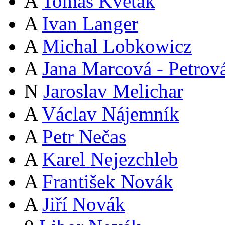
A
Tomáš Květák
A
Ivan Langer
A
Michal Lobkowicz
A
Jana Marcová - Petrov
N
Jaroslav Melichar
A
Václav Nájemník
A
Petr Nečas
A
Karel Nejezchleb
A
František Novák
A
Jiří Novák