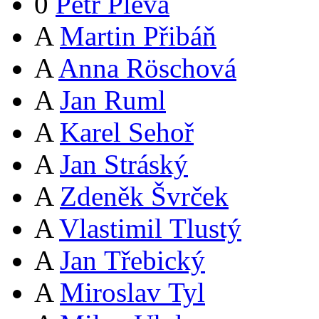
0
Petr Pleva
A
Martin Přibáň
A
Anna Röschová
A
Jan Ruml
A
Karel Sehoř
A
Jan Stráský
A
Zdeněk Švrček
A
Vlastimil Tlustý
A
Jan Třebický
A
Miroslav Tyl