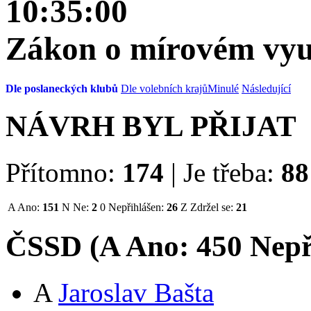
10:35:00
Zákon o mírovém využ
Dle poslaneckých klubů
Dle volebních krajů
Minulé
Následující
NÁVRH BYL PŘIJAT
Přítomno:
174
|
Je třeba:
88
A
Ano:
151
N
Ne:
2
0
Nepřihlášen:
26
Z
Zdržel se:
21
ČSSD (
A
Ano:
45
0
Nepř
A
Jaroslav Bašta