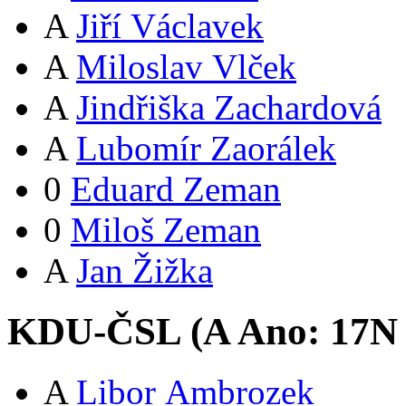
A
Jiří Václavek
A
Miloslav Vlček
A
Jindřiška Zachardová
A
Lubomír Zaorálek
0
Eduard Zeman
0
Miloš Zeman
A
Jan Žižka
KDU-ČSL (
A
Ano:
17
N
A
Libor Ambrozek