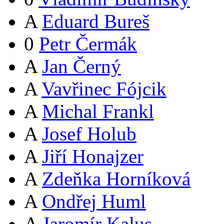
A
Eduard Bureš
0
Petr Čermák
A
Jan Černý
A
Vavřinec Fójcik
A
Michal Frankl
A
Josef Holub
A
Jiří Honajzer
A
Zdeňka Horníková
A
Ondřej Huml
A
Jaromír Kalus