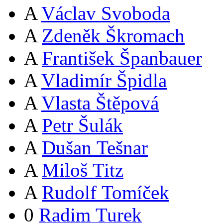
A
Václav Svoboda
A
Zdeněk Škromach
A
František Španbauer
A
Vladimír Špidla
A
Vlasta Štěpová
A
Petr Šulák
A
Dušan Tešnar
A
Miloš Titz
A
Rudolf Tomíček
0
Radim Turek