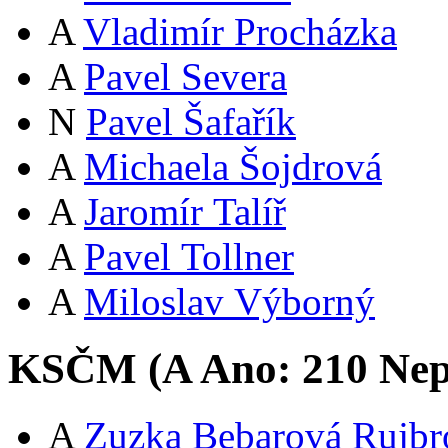
A
Vladimír Procházka
A
Pavel Severa
N
Pavel Šafařík
A
Michaela Šojdrová
A
Jaromír Talíř
A
Pavel Tollner
A
Miloslav Výborný
KSČM (
A
Ano:
21
0
Nep
A
Zuzka Bebarová Rujbr