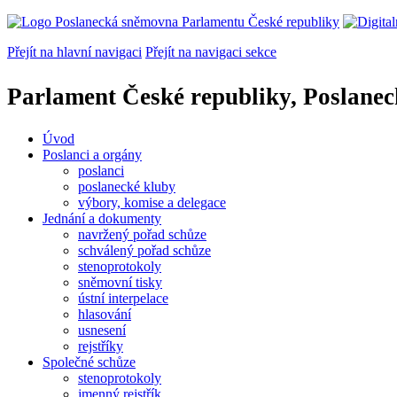
Přejít na hlavní navigaci
Přejít na navigaci sekce
Parlament České republiky, Poslane
Úvod
Poslanci a orgány
poslanci
poslanecké kluby
výbory, komise a delegace
Jednání a dokumenty
navržený pořad schůze
schválený pořad schůze
stenoprotokoly
sněmovní tisky
ústní interpelace
hlasování
usnesení
rejstříky
Společné schůze
stenoprotokoly
jmenný rejstřík