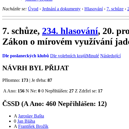
Nacházíte se:
Úvod
›
Jednání a dokumenty
›
Hlasování
›
7. schůze
›
7. schůze,
234. hlasování
, 20. pr
Zákon o mírovém využívání jade
Dle poslaneckých klubů
Dle volebních krajů
Minulé
Následující
NÁVRH BYL PŘIJAT
Přítomno:
173
|
Je třeba:
87
A
Ano:
156
N
Ne:
0
0
Nepřihlášen:
27
Z
Zdržel se:
17
ČSSD (
A
Ano:
46
0
Nepřihlášen:
12
)
A
Jaroslav Bašta
0
Jan Bláha
A
František Brožík