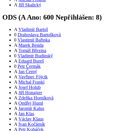
A
Jiří Skalický
ODS (
A
Ano:
60
0
Nepřihlášen:
8
)
A
Vladimír Bartoš
0
Drahoslava Bartošková
0
Vlastimil Bařinka
A
Marek Benda
A
Tomáš Březina
0
Vladimír Budinský
A
Eduard Bureš
0
Petr Čermák
A
Jan Černý
A
Vavřinec Fójcik
A
Michal Frankl
A
Josef Holub
A
Jiří Honajzer
A
Zdeňka Horníková
A
Ondřej Huml
A
Jaromír Kalus
A
Jan Klas
A
Václav Klaus
A
Ivan Kočárník
A
Petr Koháček