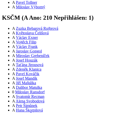
A
Pavel Tollner
A
Miloslav Výborný
KSČM (
A
Ano:
21
0
Nepřihlášen:
1
)
A
Zuzka Bebarová Rujbrová
A
Květoslava Čelišová
A
Václav Exner
A
Vojtěch Filip
A
Václav Frank
A
Jaroslav Gongol
A
Miroslav Grebeníček
A
Josef Houzák
A
Taťána Jirousová
A
Zdeněk Klanica
A
Pavel Kováčik
A
Josef Mandík
A
Jiří Maštálka
A
Dalibor Matulka
0
Miloslav Ransdorf
A
Svatomír Recman
A
Alena Svobodová
A
Petr Šimůnek
A
Hana Škorpilová