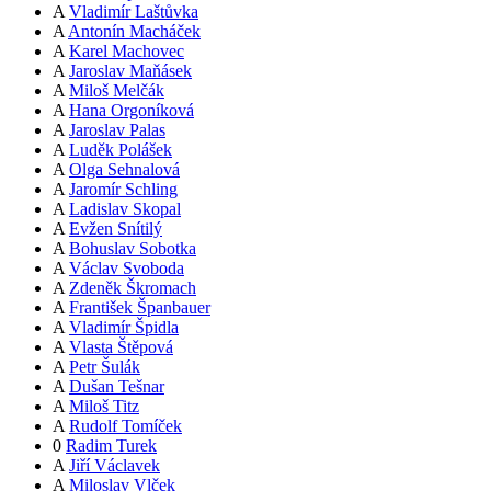
A
Vladimír Laštůvka
A
Antonín Macháček
A
Karel Machovec
A
Jaroslav Maňásek
A
Miloš Melčák
A
Hana Orgoníková
A
Jaroslav Palas
A
Luděk Polášek
A
Olga Sehnalová
A
Jaromír Schling
A
Ladislav Skopal
A
Evžen Snítilý
A
Bohuslav Sobotka
A
Václav Svoboda
A
Zdeněk Škromach
A
František Španbauer
A
Vladimír Špidla
A
Vlasta Štěpová
A
Petr Šulák
A
Dušan Tešnar
A
Miloš Titz
A
Rudolf Tomíček
0
Radim Turek
A
Jiří Václavek
A
Miloslav Vlček