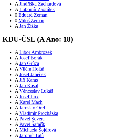
A
Jindřiška Zachardová
A
Lubomír Zaorálek
0
Eduard Zeman
0
Miloš Zeman
A
Jan Žižka
KDU-ČSL (
A
Ano:
18
)
A
Libor Ambrozek
A
Josef Borák
A
Jan Grůza
A
Vilém Holáň
A
Josef Janeček
A
Jiří Karas
A
Jan Kasal
A
Věnceslav Lukáš
A
Josef Lux
A
Karel Mach
A
Jaroslav Orel
A
Vladimír Procházka
A
Pavel Severa
A
Pavel Šafařík
A
Michaela Šojdrová
A
Jaromír Talíř