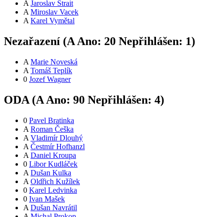
A
Jaroslav Štrait
A
Miroslav Vacek
A
Karel Vymětal
Nezařazení (
A
Ano:
2
0
Nepřihlášen:
1
)
A
Marie Noveská
A
Tomáš Teplík
0
Jozef Wagner
ODA (
A
Ano:
9
0
Nepřihlášen:
4
)
0
Pavel Bratinka
A
Roman Češka
A
Vladimír Dlouhý
A
Čestmír Hofhanzl
A
Daniel Kroupa
0
Libor Kudláček
A
Dušan Kulka
A
Oldřich Kužílek
0
Karel Ledvinka
0
Ivan Mašek
A
Dušan Navrátil
A
Michal Prokop