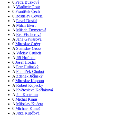
0
Petra Buzková
A
Vladimír Cisár
0
František Čech
0
Rostislav Čevela
A
Pavel Dostál
A
Milan Ekert
A
Milada Emmerová
A
Eva Fischerová
A
Jana Gavlasová
0
Miroslav Grégr
A
Stanislav Gross
A
Václav Grulich
A
Jiří Hofman
0
Josef Hojdar
A
Petr Hulinský
A
František Chobot
A
Zdeněk Jičínský
0
Miroslav Kapoun
A
Robert Kopecký
A
Květoslava Kořínková
A
Jan Kostrhun
0
Michal Kraus
A
Miloslav Kučera
0
Michael Kuneš
A
Jitka Kupčová