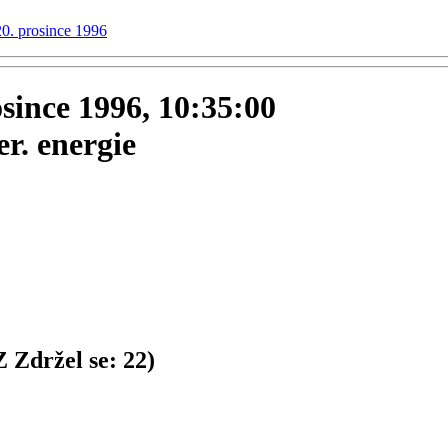
20. prosince 1996
osince 1996, 10:35:00
r. energie
Z
Zdržel se:
22
)