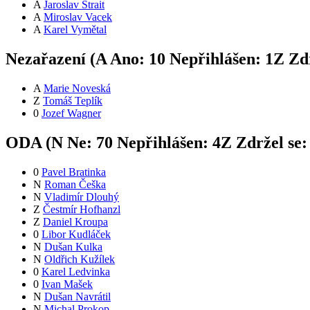
A
Jaroslav Štrait
A
Miroslav Vacek
A
Karel Vymětal
Nezařazení (
A
Ano:
1
0
Nepřihlášen:
1
Z
Zdr
A
Marie Noveská
Z
Tomáš Teplík
0
Jozef Wagner
ODA (
N
Ne:
7
0
Nepřihlášen:
4
Z
Zdržel se
0
Pavel Bratinka
N
Roman Češka
N
Vladimír Dlouhý
Z
Čestmír Hofhanzl
Z
Daniel Kroupa
0
Libor Kudláček
N
Dušan Kulka
N
Oldřich Kužílek
0
Karel Ledvinka
0
Ivan Mašek
N
Dušan Navrátil
N
Michal Prokop