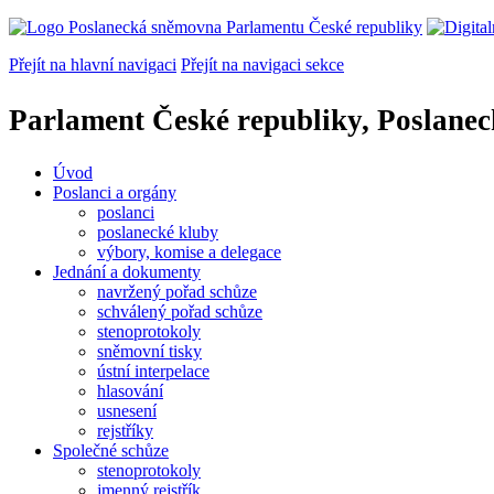
Přejít na hlavní navigaci
Přejít na navigaci sekce
Parlament České republiky, Poslane
Úvod
Poslanci a orgány
poslanci
poslanecké kluby
výbory, komise a delegace
Jednání a dokumenty
navržený pořad schůze
schválený pořad schůze
stenoprotokoly
sněmovní tisky
ústní interpelace
hlasování
usnesení
rejstříky
Společné schůze
stenoprotokoly
jmenný rejstřík