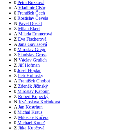
0
Petra Buzková
A
Vladimír Cisár
0
František Čech
0
Rostislav Čevela
N
Pavel Dostál
Z
Milan Ekert
A
Milada Emmerová
Z
Eva Fischerová
A
Jana Gavlasová
0
Miroslav Grégr
Z
Stanislav Gross
N
Václav Grulich
Z
Jiří Hofman
0
Josef Hojdar
Z
Petr Hulinský
A
František Chobot
Z
Zdeněk Jičínský
0
Miroslav Kapoun
Z
Robert Kopecký
N
Květoslava Kořínková
A
Jan Kostrhun
0
Michal Kraus
Z
Miloslav Kučera
0
Michael Kuneš
Z
Jitka Kupčová