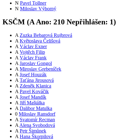
N
Pavel Tollner
N
Miloslav Výborný
KSČM (
A
Ano:
21
0
Nepřihlášen:
1
)
A
Zuzka Bebarová Rujbrová
A
Květoslava Čelišová
A
Václav Exner
A
Vojtěch Filip
A
Václav Frank
A
Jaroslav Gongol
A
Miroslav Grebeníček
A
Josef Houzák
A
Taťána Jirousová
A
Zdeněk Klanica
A
Pavel Kováčik
A
Josef Mandík
A
Jiří Maštálka
A
Dalibor Matulka
0
Miloslav Ransdorf
A
Svatomír Recman
A
Alena Svobodová
A
Petr Šimůnek
A
Hana Škorpilová