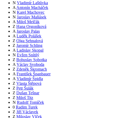
N
Vladimír Laštůvka
A
Antonín Macháček
N
Karel Machovec
N
Jaroslav Maňásek
A
Miloš Melčák
Z
Hana Orgoníková
A
Jaroslav Palas
A
Luděk Polášek
Z
Olga Sehnalová
Z
Jaromír Schling
A
Ladislav Skopal
N
Evžen Snítilý
Z
Bohuslav Sobotka
A
Václav Svoboda
Z
Zdeněk Škromach
A
František Španbauer
A
Vladimír Špidla
Z
Vlasta Štěpová
Z
Petr Šulák
Z
Dušan Tešnar
Z
Miloš Titz
N
Rudolf Tomíček
0
Radim Turek
Z
Jiří Václavek
Z
Miloslav Vlček