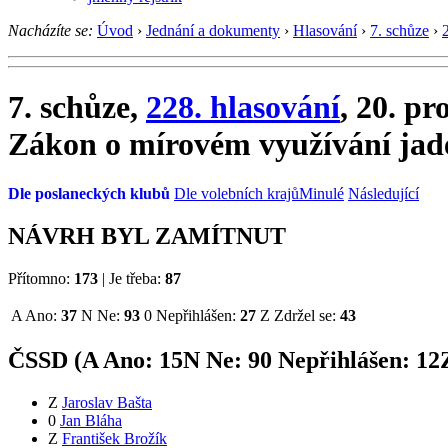
Nacházíte se:
Úvod
›
Jednání a dokumenty
›
Hlasování
›
7. schůze
›
7. schůze,
228. hlasování
, 20. pr
Zákon o mírovém využívání jade
Dle poslaneckých klubů
Dle volebních krajů
Minulé
Následující
NÁVRH BYL ZAMÍTNUT
Přítomno:
173
|
Je třeba:
87
A
Ano:
37
N
Ne:
93
0
Nepřihlášen:
27
Z
Zdržel se:
43
ČSSD (
A
Ano:
15
N
Ne:
9
0
Nepřihlášen:
12
Z
Jaroslav Bašta
0
Jan Bláha
Z
František Brožík