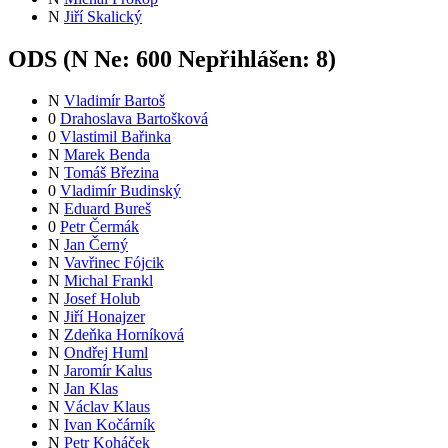
N
Jiří Skalický
ODS (
N
Ne:
60
0
Nepřihlášen:
8
)
N
Vladimír Bartoš
0
Drahoslava Bartošková
0
Vlastimil Bařinka
N
Marek Benda
N
Tomáš Březina
0
Vladimír Budinský
N
Eduard Bureš
0
Petr Čermák
N
Jan Černý
N
Vavřinec Fójcik
N
Michal Frankl
N
Josef Holub
N
Jiří Honajzer
N
Zdeňka Horníková
N
Ondřej Huml
N
Jaromír Kalus
N
Jan Klas
N
Václav Klaus
N
Ivan Kočárník
N
Petr Koháček