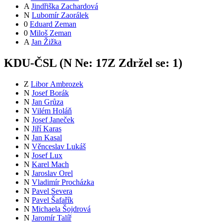
A
Jindřiška Zachardová
N
Lubomír Zaorálek
0
Eduard Zeman
0
Miloš Zeman
A
Jan Žižka
KDU-ČSL (
N
Ne:
17
Z
Zdržel se:
1
)
Z
Libor Ambrozek
N
Josef Borák
N
Jan Grůza
N
Vilém Holáň
N
Josef Janeček
N
Jiří Karas
N
Jan Kasal
N
Věnceslav Lukáš
N
Josef Lux
N
Karel Mach
N
Jaroslav Orel
N
Vladimír Procházka
N
Pavel Severa
N
Pavel Šafařík
N
Michaela Šojdrová
N
Jaromír Talíř