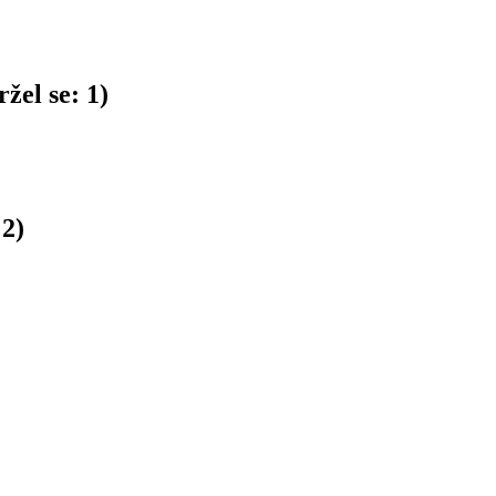
žel se:
1
)
:
2
)