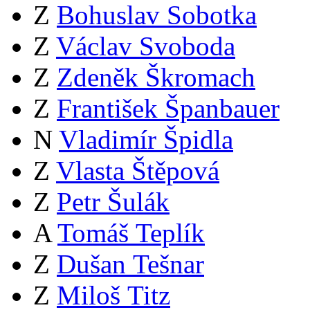
Z
Bohuslav Sobotka
Z
Václav Svoboda
Z
Zdeněk Škromach
Z
František Španbauer
N
Vladimír Špidla
Z
Vlasta Štěpová
Z
Petr Šulák
A
Tomáš Teplík
Z
Dušan Tešnar
Z
Miloš Titz