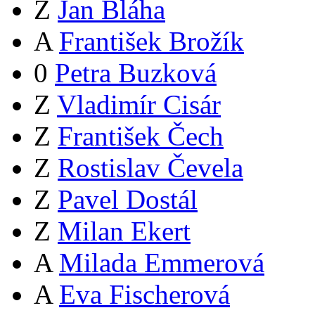
Z
Jan Bláha
A
František Brožík
0
Petra Buzková
Z
Vladimír Cisár
Z
František Čech
Z
Rostislav Čevela
Z
Pavel Dostál
Z
Milan Ekert
A
Milada Emmerová
A
Eva Fischerová