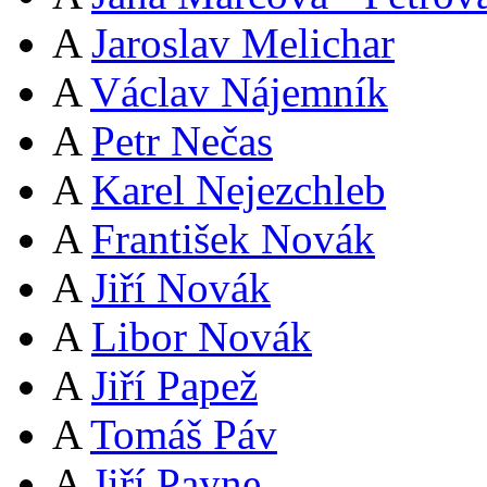
A
Jaroslav Melichar
A
Václav Nájemník
A
Petr Nečas
A
Karel Nejezchleb
A
František Novák
A
Jiří Novák
A
Libor Novák
A
Jiří Papež
A
Tomáš Páv
A
Jiří Payne