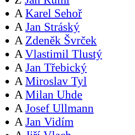
A
Karel Sehoř
A
Jan Stráský
A
Zdeněk Švrček
A
Vlastimil Tlustý
A
Jan Třebický
A
Miroslav Tyl
A
Milan Uhde
A
Josef Ullmann
A
Jan Vidím