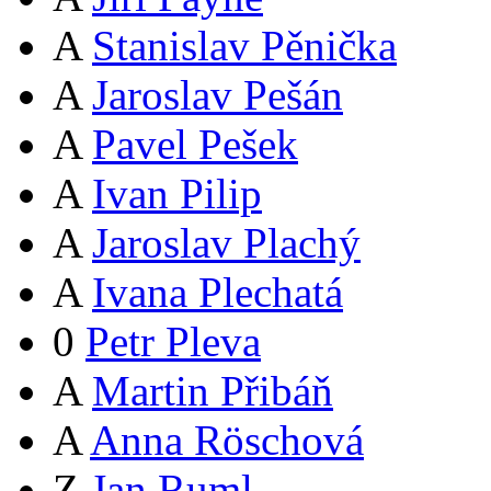
A
Stanislav Pěnička
A
Jaroslav Pešán
A
Pavel Pešek
A
Ivan Pilip
A
Jaroslav Plachý
A
Ivana Plechatá
0
Petr Pleva
A
Martin Přibáň
A
Anna Röschová
Z
Jan Ruml