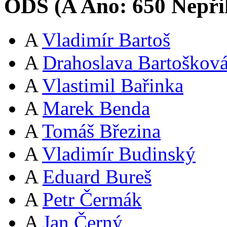
ODS (
A
Ano:
65
0
Nepři
A
Vladimír Bartoš
A
Drahoslava Bartoškov
A
Vlastimil Bařinka
A
Marek Benda
A
Tomáš Březina
A
Vladimír Budinský
A
Eduard Bureš
A
Petr Čermák
A
Jan Černý