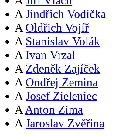
A
Jiří Vlach
A
Jindřich Vodička
A
Oldřich Vojíř
A
Stanislav Volák
A
Ivan Vrzal
A
Zdeněk Zajíček
A
Ondřej Zemina
A
Josef Zieleniec
A
Anton Zima
A
Jaroslav Zvěřina