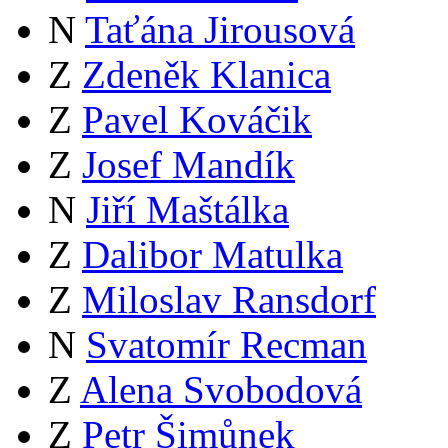
N
Taťána Jirousová
Z
Zdeněk Klanica
Z
Pavel Kováčik
Z
Josef Mandík
N
Jiří Maštálka
Z
Dalibor Matulka
Z
Miloslav Ransdorf
N
Svatomír Recman
Z
Alena Svobodová
Z
Petr Šimůnek