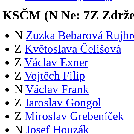
KSČM (
N
Ne:
7
Z
Zdrže
N
Zuzka Bebarová Rujbr
Z
Květoslava Čelišová
Z
Václav Exner
Z
Vojtěch Filip
N
Václav Frank
Z
Jaroslav Gongol
Z
Miroslav Grebeníček
N
Josef Houzák