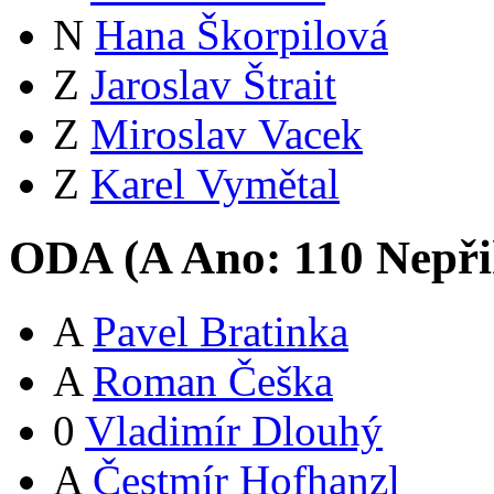
N
Hana Škorpilová
Z
Jaroslav Štrait
Z
Miroslav Vacek
Z
Karel Vymětal
ODA (
A
Ano:
11
0
Nepři
A
Pavel Bratinka
A
Roman Češka
0
Vladimír Dlouhý
A
Čestmír Hofhanzl