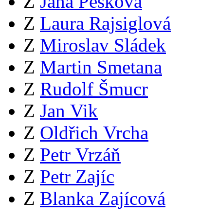
Z
Jana Pešková
Z
Laura Rajsiglová
Z
Miroslav Sládek
Z
Martin Smetana
Z
Rudolf Šmucr
Z
Jan Vik
Z
Oldřich Vrcha
Z
Petr Vrzáň
Z
Petr Zajíc
Z
Blanka Zajícová