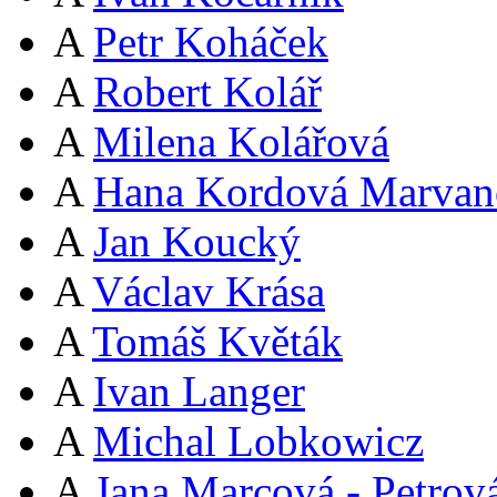
A
Petr Koháček
A
Robert Kolář
A
Milena Kolářová
A
Hana Kordová Marvan
A
Jan Koucký
A
Václav Krása
A
Tomáš Květák
A
Ivan Langer
A
Michal Lobkowicz
A
Jana Marcová - Petrov