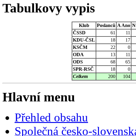
Tabulkovy vypis
Klub
Poslanců
A
Ano
N
ČSSD
61
11
KDU-ČSL
18
17
KSČM
22
0
ODA
13
11
ODS
68
65
SPR-RSČ
18
0
Celkem
200
104
Hlavní menu
Přehled obsahu
Společná česko-slovensk