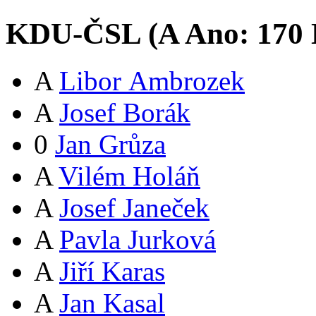
KDU-ČSL (
A
Ano:
17
0
A
Libor Ambrozek
A
Josef Borák
0
Jan Grůza
A
Vilém Holáň
A
Josef Janeček
A
Pavla Jurková
A
Jiří Karas
A
Jan Kasal