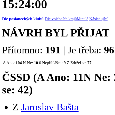
15:24:00
Dle poslaneckých klubů
Dle volebních krajů
Minulé
Následující
NÁVRH BYL PŘIJAT
Přítomno:
191
|
Je třeba:
96
A
Ano:
104
N
Ne:
10
0
Nepřihlášen:
9
Z
Zdržel se:
77
ČSSD (
A
Ano:
11
N
Ne:
se:
42
)
Z
Jaroslav Bašta