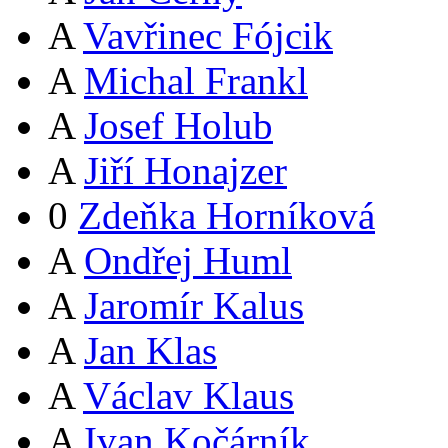
A
Vavřinec Fójcik
A
Michal Frankl
A
Josef Holub
A
Jiří Honajzer
0
Zdeňka Horníková
A
Ondřej Huml
A
Jaromír Kalus
A
Jan Klas
A
Václav Klaus
A
Ivan Kočárník