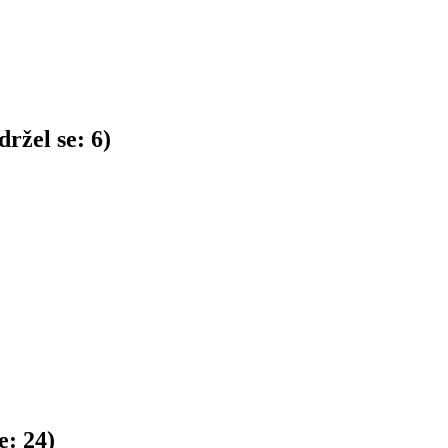
ržel se:
6
)
e:
24
)