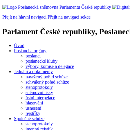
Přejít na hlavní navigaci
Přejít na navigaci sekce
Parlament České republiky, Poslane
Úvod
Poslanci a orgány
poslanci
poslanecké kluby
výbory, komise a delegace
Jednání a dokumenty
navržený pořad schůze
schválený pořad schůze
stenoprotokoly
sněmovní tisky
ústní interpelace
hlasování
usnesení
rejstříky
Společné schůze
stenoprotokoly
jmenný rejstřík