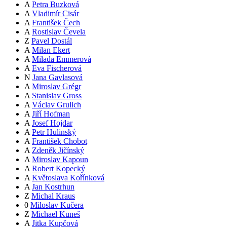
A
Petra Buzková
A
Vladimír Cisár
A
František Čech
A
Rostislav Čevela
Z
Pavel Dostál
A
Milan Ekert
A
Milada Emmerová
A
Eva Fischerová
N
Jana Gavlasová
A
Miroslav Grégr
A
Stanislav Gross
A
Václav Grulich
A
Jiří Hofman
A
Josef Hojdar
A
Petr Hulinský
A
František Chobot
A
Zdeněk Jičínský
A
Miroslav Kapoun
A
Robert Kopecký
A
Květoslava Kořínková
A
Jan Kostrhun
Z
Michal Kraus
0
Miloslav Kučera
Z
Michael Kuneš
A
Jitka Kupčová