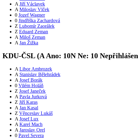
A
Jiří Václavek
A
Miloslav Vlček
0
Jozef Wagner
0
Jindřiška Zachardová
Z
Lubomír Zaorálek
Z
Eduard Zeman
A
Miloš Zeman
A
Jan Žižka
KDU-ČSL (
A
Ano:
10
N
Ne:
1
0
Nepřihláše
A
Libor Ambrozek
A
Stanislav Bělehrádek
A
Josef Borák
0
Vilém Holáň
Z
Josef Janeček
A
Pavla Jurková
Z
Jiří Karas
A
Jan Kasal
Z
Věnceslav Lukáš
A
Josef Lux
A
Karel Mach
A
Jaroslav Orel
0
Pavel Severa