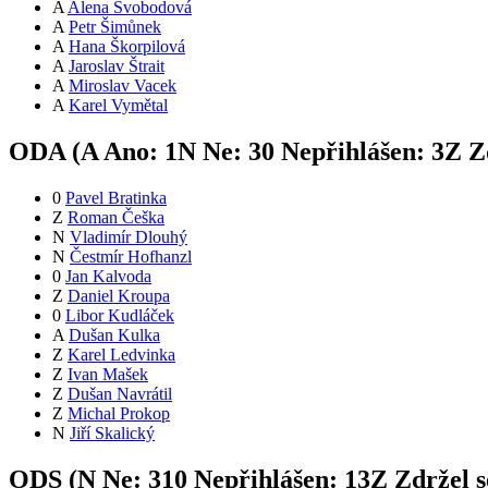
A
Alena Svobodová
A
Petr Šimůnek
A
Hana Škorpilová
A
Jaroslav Štrait
A
Miroslav Vacek
A
Karel Vymětal
ODA (
A
Ano:
1
N
Ne:
3
0
Nepřihlášen:
3
Z
Zd
0
Pavel Bratinka
Z
Roman Češka
N
Vladimír Dlouhý
N
Čestmír Hofhanzl
0
Jan Kalvoda
Z
Daniel Kroupa
0
Libor Kudláček
A
Dušan Kulka
Z
Karel Ledvinka
Z
Ivan Mašek
Z
Dušan Navrátil
Z
Michal Prokop
N
Jiří Skalický
ODS (
N
Ne:
31
0
Nepřihlášen:
13
Z
Zdržel s