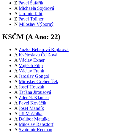
Z
Pavel Šafařík
A
Michaela Šojdrová
A
Jaromír Talíř
Z
Pavel Tollner
N
Miloslav Výborný
KSČM (
A
Ano:
22
)
A
Zuzka Bebarová Rujbrová
A
Květoslava Čelišová
A
Václav Exner
A
Vojtěch Filip
A
Václav Frank
A
Jaroslav Gongol
A
Miroslav Grebeníček
A
Josef Houzák
A
Taťána Jirousová
A
Zdeněk Klanica
A
Pavel Kováčik
A
Josef Mandík
A
Jiří Maštálka
A
Dalibor Matulka
A
Miloslav Ransdorf
A
Svatomír Recman