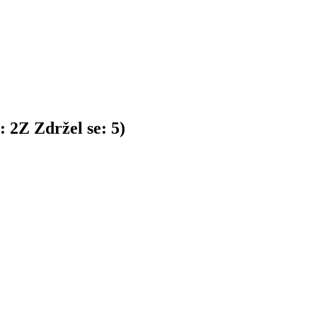
n:
2
Z
Zdržel se:
5
)