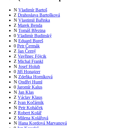
N
Vladimír Bartoš
Z
Drahoslava Bartošková
N
Vlastimil Bařinka
Z
Marek Benda
N
Tomáš Březina
0
Vladimír Budinský
N
Eduard Bureš
0
Petr Čermák
Z
Jan Černý
Z
Vavřinec Fójcik
Z
Michal Frankl
N
Josef Holub
0
Jiří Honajzer
N
Zdeňka Horníková
N
Ondřej Huml
0
Jaromír Kalus
N
Jan Klas
Z
Václav Klaus
Z
Ivan Kočárník
N
Petr Koháček
Z
Robert Kolář
Z
Milena Kolářová
N
Hana Kordová Marvanová