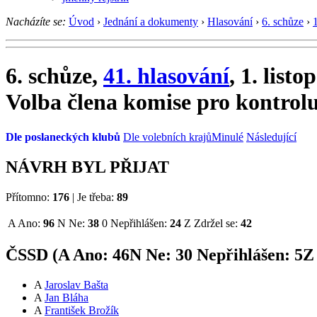
Nacházíte se:
Úvod
›
Jednání a dokumenty
›
Hlasování
›
6. schůze
›
6. schůze,
41. hlasování
, 1. list
Volba člena komise pro kontrol
Dle poslaneckých klubů
Dle volebních krajů
Minulé
Následující
NÁVRH BYL PŘIJAT
Přítomno:
176
|
Je třeba:
89
A
Ano:
96
N
Ne:
38
0
Nepřihlášen:
24
Z
Zdržel se:
42
ČSSD (
A
Ano:
46
N
Ne:
3
0
Nepřihlášen:
5
Z
A
Jaroslav Bašta
A
Jan Bláha
A
František Brožík