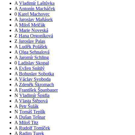
A
Vladimír Laštůvka
A
Antonín Macháček
0
Karel Machovec
A
Jaroslav Maňásek
A
Miloš Melčák
A
Marie Noveská
Z
Hana Orgoníková
Z
Jaroslav Palas
A
Luděk Polášek
A
Olga Sehnalová
A
Jaromír Schling
0
Ladislav Skopal
A
Evžen Snítilý
A
Bohuslav Sobotka
A
Václav Svoboda
A
Zdeněk Škromach
A
František Španbauer
N
Vladimír Špidla
A
Vlasta Štěpová
A
Petr Šulák
N
Tomáš Teplík
A
Dušan Tešnar
A
Miloš Titz
A
Rudolf Tomíček
A
Radim Turek