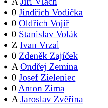
A
Jiří Vlach
0
Jindřich Vodička
0
Oldřich Vojíř
0
Stanislav Volák
Z
Ivan Vrzal
0
Zdeněk Zajíček
A
Ondřej Zemina
0
Josef Zieleniec
0
Anton Zima
A
Jaroslav Zvěřina