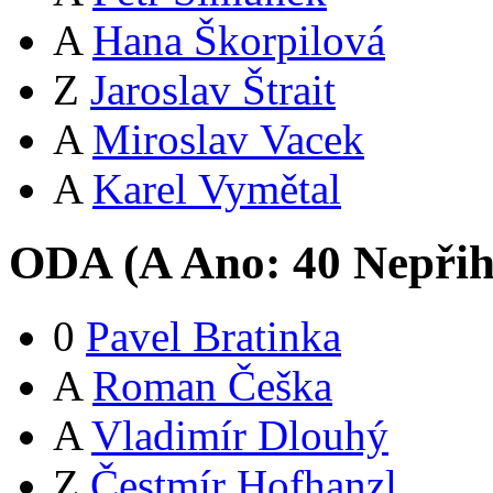
A
Hana Škorpilová
Z
Jaroslav Štrait
A
Miroslav Vacek
A
Karel Vymětal
ODA (
A
Ano:
4
0
Nepřih
0
Pavel Bratinka
A
Roman Češka
A
Vladimír Dlouhý
Z
Čestmír Hofhanzl