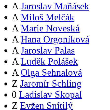
A
Jaroslav Maňásek
A
Miloš Melčák
A
Marie Noveská
A
Hana Orgoníková
A
Jaroslav Palas
A
Luděk Polášek
A
Olga Sehnalová
Z
Jaromír Schling
0
Ladislav Skopal
Z
Evžen Snítilý