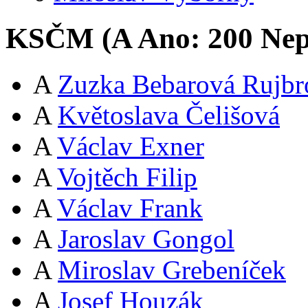
KSČM (
A
Ano:
20
0
Nep
A
Zuzka Bebarová Rujbr
A
Květoslava Čelišová
A
Václav Exner
A
Vojtěch Filip
A
Václav Frank
A
Jaroslav Gongol
A
Miroslav Grebeníček
A
Josef Houzák