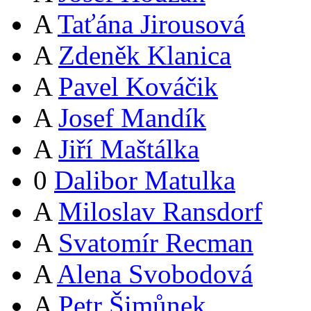
A
Taťána Jirousová
A
Zdeněk Klanica
A
Pavel Kováčik
A
Josef Mandík
A
Jiří Maštálka
0
Dalibor Matulka
A
Miloslav Ransdorf
A
Svatomír Recman
A
Alena Svobodová
A
Petr Šimůnek