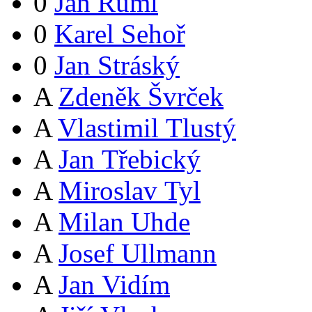
0
Jan Ruml
0
Karel Sehoř
0
Jan Stráský
A
Zdeněk Švrček
A
Vlastimil Tlustý
A
Jan Třebický
A
Miroslav Tyl
A
Milan Uhde
A
Josef Ullmann
A
Jan Vidím