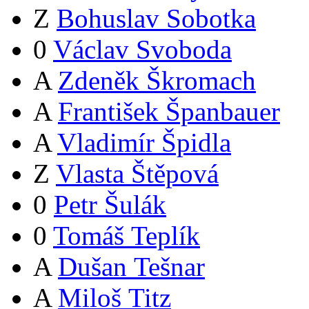
Z
Bohuslav Sobotka
0
Václav Svoboda
A
Zdeněk Škromach
A
František Španbauer
A
Vladimír Špidla
Z
Vlasta Štěpová
0
Petr Šulák
0
Tomáš Teplík
A
Dušan Tešnar
A
Miloš Titz