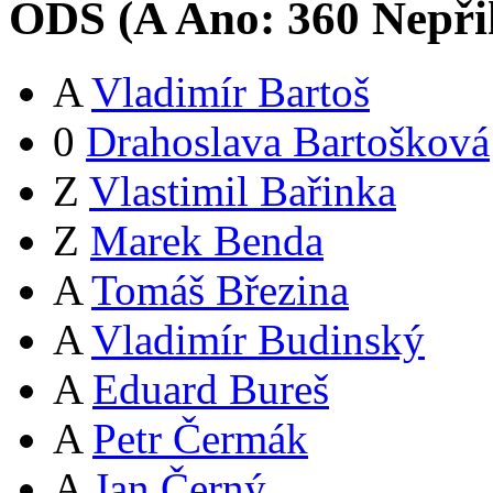
ODS (
A
Ano:
36
0
Nepři
A
Vladimír Bartoš
0
Drahoslava Bartošková
Z
Vlastimil Bařinka
Z
Marek Benda
A
Tomáš Březina
A
Vladimír Budinský
A
Eduard Bureš
A
Petr Čermák
A
Jan Černý