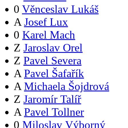
0
Věnceslav Lukáš
A
Josef Lux
0
Karel Mach
Z
Jaroslav Orel
Z
Pavel Severa
A
Pavel Šafařík
A
Michaela Šojdrová
Z
Jaromír Talíř
A
Pavel Tollner
0
Miloslav Výborný