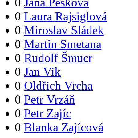
0
Jana Pešková
0
Laura Rajsiglová
0
Miroslav Sládek
0
Martin Smetana
0
Rudolf Šmucr
0
Jan Vik
0
Oldřich Vrcha
0
Petr Vrzáň
0
Petr Zajíc
0
Blanka Zajícová