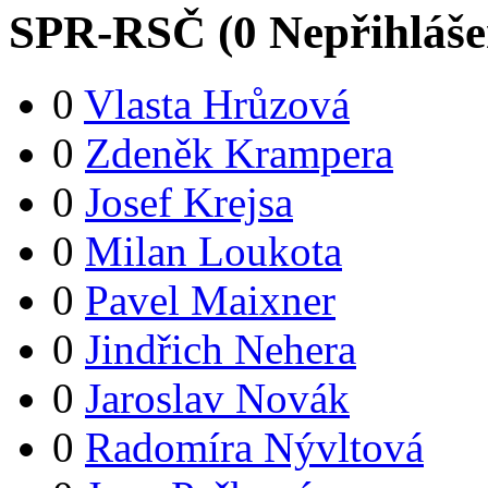
SPR-RSČ (
0
Nepřihláš
0
Vlasta Hrůzová
0
Zdeněk Krampera
0
Josef Krejsa
0
Milan Loukota
0
Pavel Maixner
0
Jindřich Nehera
0
Jaroslav Novák
0
Radomíra Nývltová