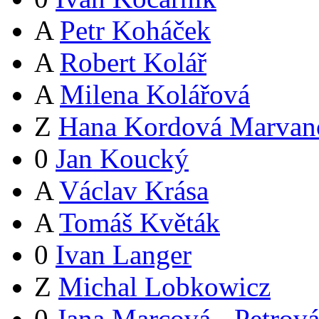
A
Petr Koháček
A
Robert Kolář
A
Milena Kolářová
Z
Hana Kordová Marvan
0
Jan Koucký
A
Václav Krása
A
Tomáš Květák
0
Ivan Langer
Z
Michal Lobkowicz
0
Jana Marcová - Petrov