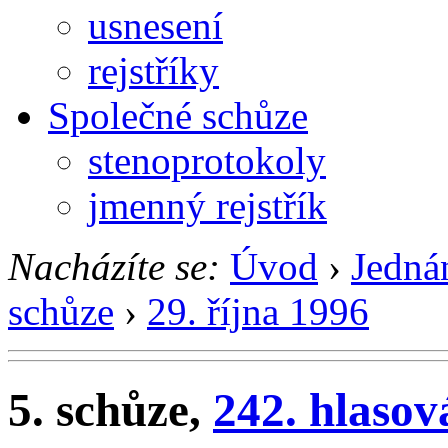
usnesení
rejstříky
Společné schůze
stenoprotokoly
jmenný rejstřík
Nacházíte se:
Úvod
›
Jedná
schůze
›
29. října 1996
5. schůze,
242. hlasov