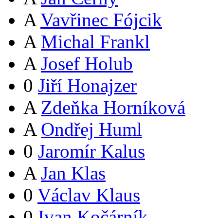
A
Vavřinec Fójcik
A
Michal Frankl
A
Josef Holub
0
Jiří Honajzer
A
Zdeňka Horníková
A
Ondřej Huml
0
Jaromír Kalus
A
Jan Klas
0
Václav Klaus
0
Ivan Kočárník