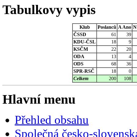
Tabulkovy vypis
Klub
Poslanců
A
Ano
N
ČSSD
61
39
KDU-ČSL
18
9
KSČM
22
20
ODA
13
4
ODS
68
36
SPR-RSČ
18
0
Celkem
200
108
Hlavní menu
Přehled obsahu
Společná česko-slovensk