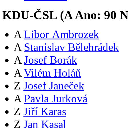
KDU-ČSL (
A
Ano:
9
0
N
A
Libor Ambrozek
A
Stanislav Bělehrádek
A
Josef Borák
A
Vilém Holáň
Z
Josef Janeček
A
Pavla Jurková
Z
Jiří Karas
Z
Jan Kasal