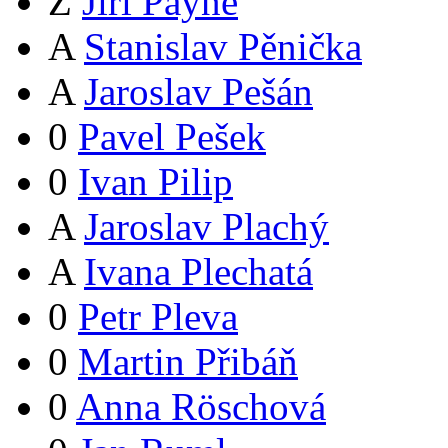
Z
Jiří Payne
A
Stanislav Pěnička
A
Jaroslav Pešán
0
Pavel Pešek
0
Ivan Pilip
A
Jaroslav Plachý
A
Ivana Plechatá
0
Petr Pleva
0
Martin Přibáň
0
Anna Röschová