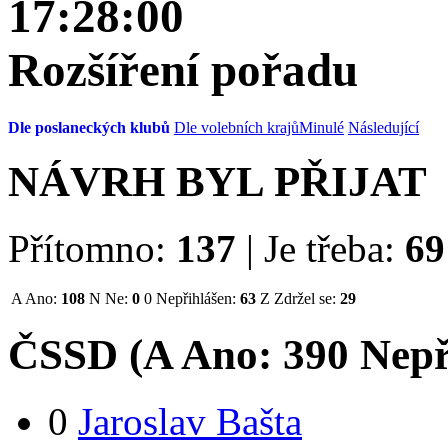
17:28:00
Rozšíření pořadu
Dle poslaneckých klubů
Dle volebních krajů
Minulé
Následující
NÁVRH BYL PŘIJAT
Přítomno:
137
|
Je třeba:
69
A
Ano:
108
N
Ne:
0
0
Nepřihlášen:
63
Z
Zdržel se:
29
ČSSD (
A
Ano:
39
0
Nepř
0
Jaroslav Bašta