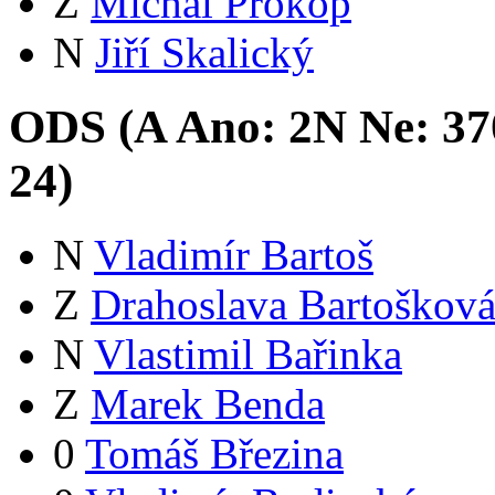
Z
Michal Prokop
N
Jiří Skalický
ODS (
A
Ano:
2
N
Ne:
37
24
)
N
Vladimír Bartoš
Z
Drahoslava Bartoškov
N
Vlastimil Bařinka
Z
Marek Benda
0
Tomáš Březina