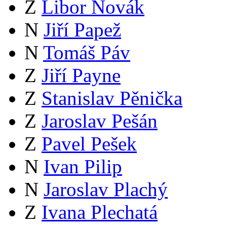
Z
Libor Novák
N
Jiří Papež
N
Tomáš Páv
Z
Jiří Payne
Z
Stanislav Pěnička
Z
Jaroslav Pešán
Z
Pavel Pešek
N
Ivan Pilip
N
Jaroslav Plachý
Z
Ivana Plechatá