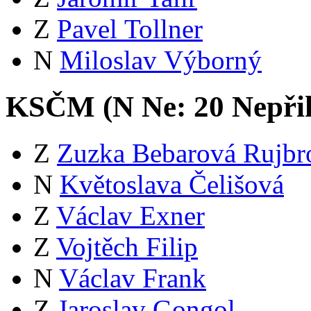
Z
Pavel Tollner
N
Miloslav Výborný
KSČM (
N
Ne:
2
0
Nepři
Z
Zuzka Bebarová Rujbr
N
Květoslava Čelišová
Z
Václav Exner
Z
Vojtěch Filip
N
Václav Frank
Z
Jaroslav Gongol