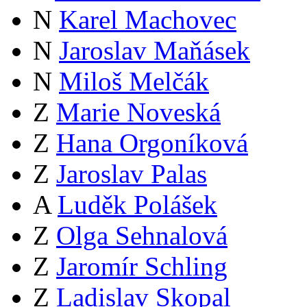
N
Karel Machovec
N
Jaroslav Maňásek
N
Miloš Melčák
Z
Marie Noveská
Z
Hana Orgoníková
Z
Jaroslav Palas
A
Luděk Polášek
Z
Olga Sehnalová
Z
Jaromír Schling
Z
Ladislav Skopal