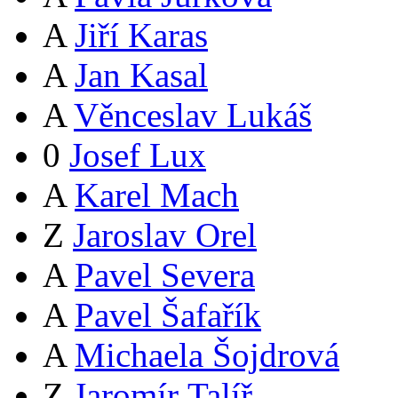
A
Jiří Karas
A
Jan Kasal
A
Věnceslav Lukáš
0
Josef Lux
A
Karel Mach
Z
Jaroslav Orel
A
Pavel Severa
A
Pavel Šafařík
A
Michaela Šojdrová
Z
Jaromír Talíř