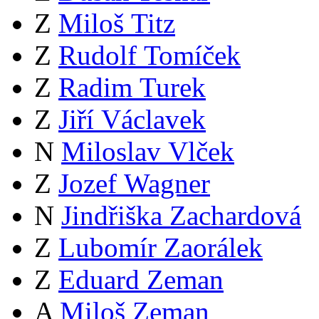
Z
Miloš Titz
Z
Rudolf Tomíček
Z
Radim Turek
Z
Jiří Václavek
N
Miloslav Vlček
Z
Jozef Wagner
N
Jindřiška Zachardová
Z
Lubomír Zaorálek
Z
Eduard Zeman
A
Miloš Zeman