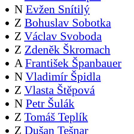
N
Evžen Snítilý
Z
Bohuslav Sobotka
Z
Václav Svoboda
Z
Zdeněk Škromach
A
František Španbauer
N
Vladimír Špidla
Z
Vlasta Štěpová
N
Petr Šulák
Z
Tomáš Teplík
Z
Dušan Tešnar