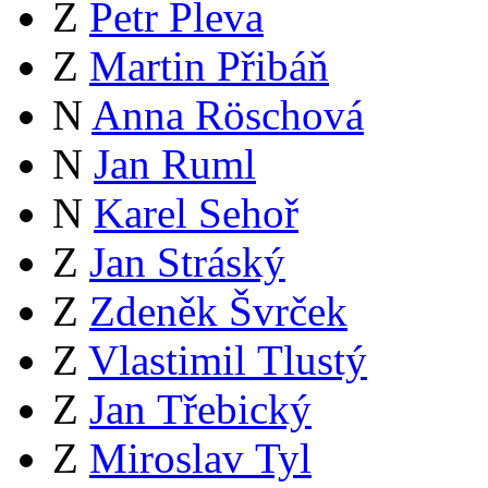
Z
Petr Pleva
Z
Martin Přibáň
N
Anna Röschová
N
Jan Ruml
N
Karel Sehoř
Z
Jan Stráský
Z
Zdeněk Švrček
Z
Vlastimil Tlustý
Z
Jan Třebický
Z
Miroslav Tyl