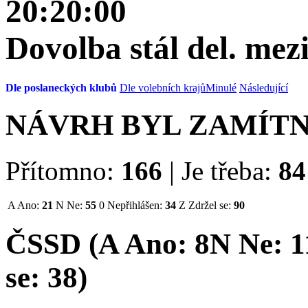
20:20:00
Dovolba stál del. mez
Dle poslaneckých klubů
Dle volebních krajů
Minulé
Následující
NÁVRH BYL ZAMÍT
Přítomno:
166
|
Je třeba:
84
A
Ano:
21
N
Ne:
55
0
Nepřihlášen:
34
Z
Zdržel se:
90
ČSSD (
A
Ano:
8
N
Ne:
1
se:
38
)