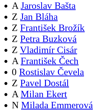
A
Jaroslav Bašta
Z
Jan Bláha
Z
František Brožík
Z
Petra Buzková
Z
Vladimír Cisár
A
František Čech
0
Rostislav Čevela
Z
Pavel Dostál
A
Milan Ekert
N
Milada Emmerová