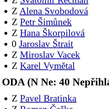
Z
Alena Svobodová
Z
Petr Šimůnek
Z
Hana Škorpilová
0
Jaroslav Štrait
Z
Miroslav Vacek
Z
Karel Vymětal
ODA (
N
Ne:
4
0
Nepřihl
Z
Pavel Bratinka