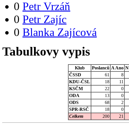
0
Petr Vrzáň
0
Petr Zajíc
0
Blanka Zajícová
Tabulkovy vypis
Klub
Poslanců
A
Ano
N
ČSSD
61
8
KDU-ČSL
18
11
KSČM
22
0
ODA
13
0
ODS
68
2
SPR-RSČ
18
0
Celkem
200
21