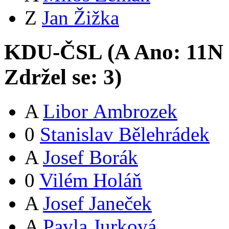
Z
Jan Žižka
KDU-ČSL (
A
Ano:
11
N
Zdržel se:
3
)
A
Libor Ambrozek
0
Stanislav Bělehrádek
A
Josef Borák
0
Vilém Holáň
A
Josef Janeček
A
Pavla Jurková