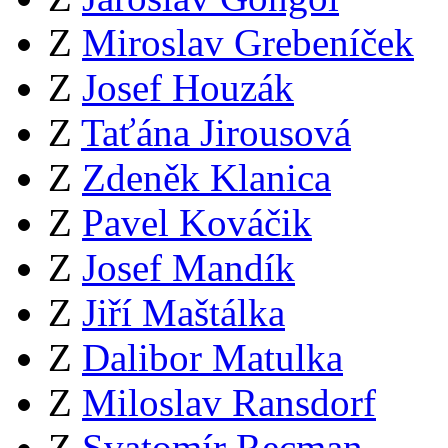
Z
Miroslav Grebeníček
Z
Josef Houzák
Z
Taťána Jirousová
Z
Zdeněk Klanica
Z
Pavel Kováčik
Z
Josef Mandík
Z
Jiří Maštálka
Z
Dalibor Matulka
Z
Miloslav Ransdorf
Z
Svatomír Recman