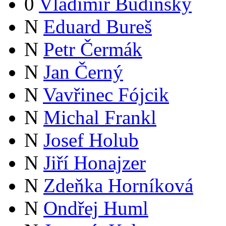
0
Vladimír Budinský
N
Eduard Bureš
N
Petr Čermák
N
Jan Černý
N
Vavřinec Fójcik
N
Michal Frankl
N
Josef Holub
N
Jiří Honajzer
N
Zdeňka Horníková
N
Ondřej Huml