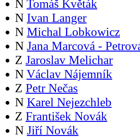
N
Tomáš Květák
N
Ivan Langer
N
Michal Lobkowicz
N
Jana Marcová - Petrov
Z
Jaroslav Melichar
N
Václav Nájemník
Z
Petr Nečas
N
Karel Nejezchleb
Z
František Novák
N
Jiří Novák