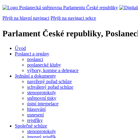
Přejít na hlavní navigaci
Přejít na navigaci sekce
Parlament České republiky, Poslane
Úvod
Poslanci a orgány
poslanci
poslanecké kluby
výbory, komise a delegace
Jednání a dokumenty
navržený pořad schůze
schválený pořad schůze
stenoprotokoly
sněmovní tisky
ústní interpelace
hlasování
usnesení
rejstříky
Společné schůze
stenoprotokoly
jmenný rejstřík