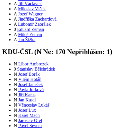
A
Jiří Václavek
A
Miloslav Vlček
A
Jozef Wagner
A
Jindřiška Zachardová
A
Lubomír Zaorálek
0
Eduard Zeman
A
Miloš Zeman
A
Jan Žižka
KDU-ČSL (
N
Ne:
17
0
Nepřihlášen:
1
)
N
Libor Ambrozek
0
Stanislav Bělehrádek
N
Josef Borák
N
Vilém Holáň
N
Josef Janeček
N
Pavla Jurková
N
Jiří Karas
N
Jan Kasal
N
Věnceslav Lukáš
N
Josef Lux
N
Karel Mach
N
Jaroslav Orel
N
Pavel Severa