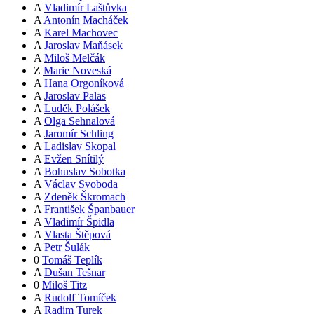
A
Vladimír Laštůvka
A
Antonín Macháček
A
Karel Machovec
A
Jaroslav Maňásek
A
Miloš Melčák
Z
Marie Noveská
A
Hana Orgoníková
A
Jaroslav Palas
A
Luděk Polášek
A
Olga Sehnalová
A
Jaromír Schling
A
Ladislav Skopal
A
Evžen Snítilý
A
Bohuslav Sobotka
A
Václav Svoboda
A
Zdeněk Škromach
A
František Španbauer
A
Vladimír Špidla
A
Vlasta Štěpová
A
Petr Šulák
0
Tomáš Teplík
A
Dušan Tešnar
0
Miloš Titz
A
Rudolf Tomíček
A
Radim Turek