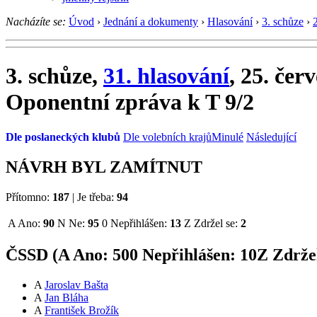
Nacházíte se:
Úvod
›
Jednání a dokumenty
›
Hlasování
›
3. schůze
›
3. schůze,
31. hlasování
, 25. čer
Oponentní zpráva k T 9/2
Dle poslaneckých klubů
Dle volebních krajů
Minulé
Následující
NÁVRH BYL ZAMÍTNUT
Přítomno:
187
|
Je třeba:
94
A
Ano:
90
N
Ne:
95
0
Nepřihlášen:
13
Z
Zdržel se:
2
ČSSD (
A
Ano:
50
0
Nepřihlášen:
10
Z
Zdržel
A
Jaroslav Bašta
A
Jan Bláha
A
František Brožík