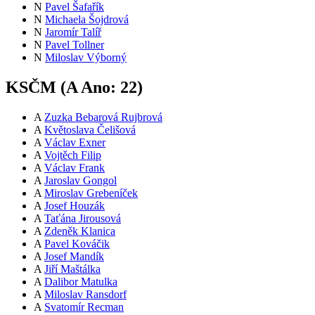
N
Pavel Šafařík
N
Michaela Šojdrová
N
Jaromír Talíř
N
Pavel Tollner
N
Miloslav Výborný
KSČM (
A
Ano:
22
)
A
Zuzka Bebarová Rujbrová
A
Květoslava Čelišová
A
Václav Exner
A
Vojtěch Filip
A
Václav Frank
A
Jaroslav Gongol
A
Miroslav Grebeníček
A
Josef Houzák
A
Taťána Jirousová
A
Zdeněk Klanica
A
Pavel Kováčik
A
Josef Mandík
A
Jiří Maštálka
A
Dalibor Matulka
A
Miloslav Ransdorf
A
Svatomír Recman