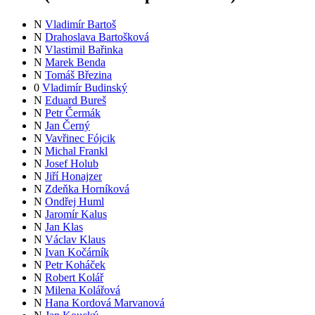
N
Vladimír Bartoš
N
Drahoslava Bartošková
N
Vlastimil Bařinka
N
Marek Benda
N
Tomáš Březina
0
Vladimír Budinský
N
Eduard Bureš
N
Petr Čermák
N
Jan Černý
N
Vavřinec Fójcik
N
Michal Frankl
N
Josef Holub
N
Jiří Honajzer
N
Zdeňka Horníková
N
Ondřej Huml
N
Jaromír Kalus
N
Jan Klas
N
Václav Klaus
N
Ivan Kočárník
N
Petr Koháček
N
Robert Kolář
N
Milena Kolářová
N
Hana Kordová Marvanová