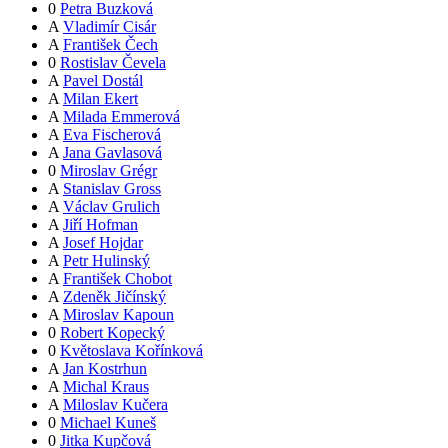
0
Petra Buzková
A
Vladimír Cisár
A
František Čech
0
Rostislav Čevela
A
Pavel Dostál
A
Milan Ekert
A
Milada Emmerová
A
Eva Fischerová
A
Jana Gavlasová
0
Miroslav Grégr
A
Stanislav Gross
A
Václav Grulich
A
Jiří Hofman
A
Josef Hojdar
A
Petr Hulinský
A
František Chobot
A
Zdeněk Jičínský
A
Miroslav Kapoun
0
Robert Kopecký
0
Květoslava Kořínková
A
Jan Kostrhun
A
Michal Kraus
A
Miloslav Kučera
0
Michael Kuneš
0
Jitka Kupčová