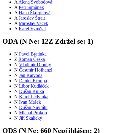
A
Alena Svobodová
A
Petr Šimůnek
A
Hana Škorpilová
A
Jaroslav Štrait
A
Miroslav Vacek
A
Karel Vymětal
ODA (
N
Ne:
12
Z
Zdržel se:
1
)
N
Pavel Bratinka
Z
Roman Češka
N
Vladimír Dlouhý
N
Čestmír Hofhanzl
N
Jan Kalvoda
N
Daniel Kroupa
N
Libor Kudláček
N
Dušan Kulka
N
Karel Ledvinka
N
Ivan Mašek
N
Dušan Navrátil
N
Michal Prokop
N
Jiří Skalický
ODS (
N
Ne:
66
0
Nepřihlášen:
2
)