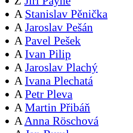
Z
Jiří Payne
A
Stanislav Pěnička
A
Jaroslav Pešán
A
Pavel Pešek
A
Ivan Pilip
A
Jaroslav Plachý
A
Ivana Plechatá
A
Petr Pleva
A
Martin Přibáň
A
Anna Röschová