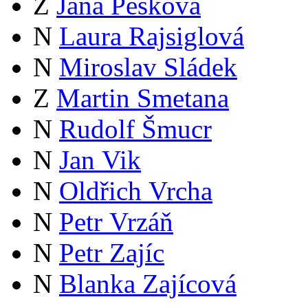
Z
Jana Pešková
N
Laura Rajsiglová
N
Miroslav Sládek
Z
Martin Smetana
N
Rudolf Šmucr
N
Jan Vik
N
Oldřich Vrcha
N
Petr Vrzáň
N
Petr Zajíc
N
Blanka Zajícová