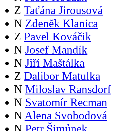
Z
Taťána Jirousová
N
Zdeněk Klanica
Z
Pavel Kováčik
N
Josef Mandík
N
Jiří Maštálka
Z
Dalibor Matulka
N
Miloslav Ransdorf
N
Svatomír Recman
N
Alena Svobodová
N
Petr Šimůnek