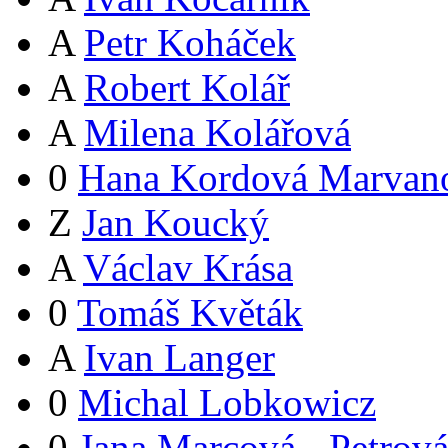
A
Petr Koháček
A
Robert Kolář
A
Milena Kolářová
0
Hana Kordová Marvan
Z
Jan Koucký
A
Václav Krása
0
Tomáš Květák
A
Ivan Langer
0
Michal Lobkowicz
0
Jana Marcová - Petrov