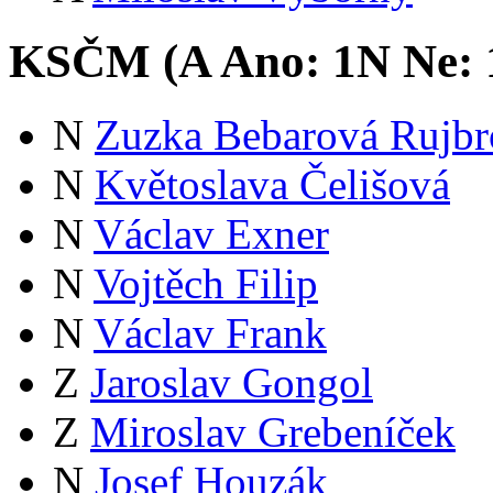
KSČM (
A
Ano:
1
N
Ne:
N
Zuzka Bebarová Rujbr
N
Květoslava Čelišová
N
Václav Exner
N
Vojtěch Filip
N
Václav Frank
Z
Jaroslav Gongol
Z
Miroslav Grebeníček
N
Josef Houzák