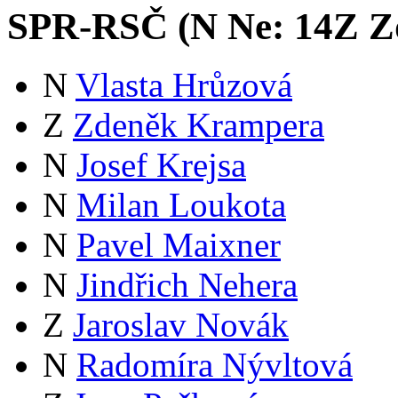
SPR-RSČ (
N
Ne:
14
Z
Zd
N
Vlasta Hrůzová
Z
Zdeněk Krampera
N
Josef Krejsa
N
Milan Loukota
N
Pavel Maixner
N
Jindřich Nehera
Z
Jaroslav Novák
N
Radomíra Nývltová