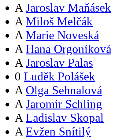
A
Jaroslav Maňásek
A
Miloš Melčák
A
Marie Noveská
A
Hana Orgoníková
A
Jaroslav Palas
0
Luděk Polášek
A
Olga Sehnalová
A
Jaromír Schling
A
Ladislav Skopal
A
Evžen Snítilý