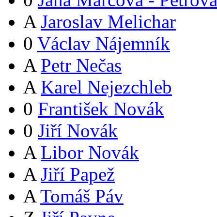
A
Jaroslav Melichar
0
Václav Nájemník
A
Petr Nečas
A
Karel Nejezchleb
0
František Novák
0
Jiří Novák
A
Libor Novák
A
Jiří Papež
A
Tomáš Páv