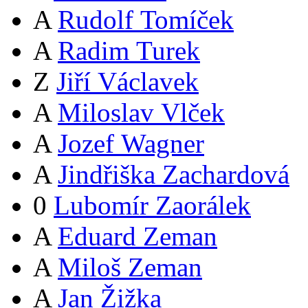
A
Rudolf Tomíček
A
Radim Turek
Z
Jiří Václavek
A
Miloslav Vlček
A
Jozef Wagner
A
Jindřiška Zachardová
0
Lubomír Zaorálek
A
Eduard Zeman
A
Miloš Zeman
A
Jan Žižka