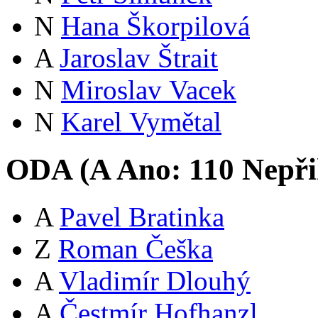
N
Hana Škorpilová
A
Jaroslav Štrait
N
Miroslav Vacek
N
Karel Vymětal
ODA (
A
Ano:
11
0
Nepři
A
Pavel Bratinka
Z
Roman Češka
A
Vladimír Dlouhý
A
Čestmír Hofhanzl