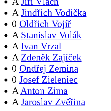
A
Jiří Vlach
A
Jindřich Vodička
0
Oldřich Vojíř
A
Stanislav Volák
A
Ivan Vrzal
A
Zdeněk Zajíček
0
Ondřej Zemina
0
Josef Zieleniec
A
Anton Zima
A
Jaroslav Zvěřina