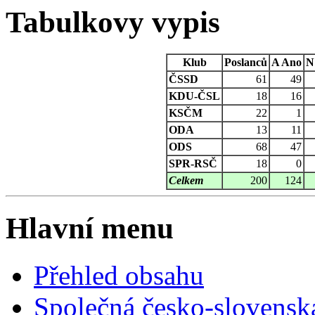
Tabulkovy vypis
Klub
Poslanců
A
Ano
N
ČSSD
61
49
KDU-ČSL
18
16
KSČM
22
1
ODA
13
11
ODS
68
47
SPR-RSČ
18
0
Celkem
200
124
Hlavní menu
Přehled obsahu
Společná česko-slovensk