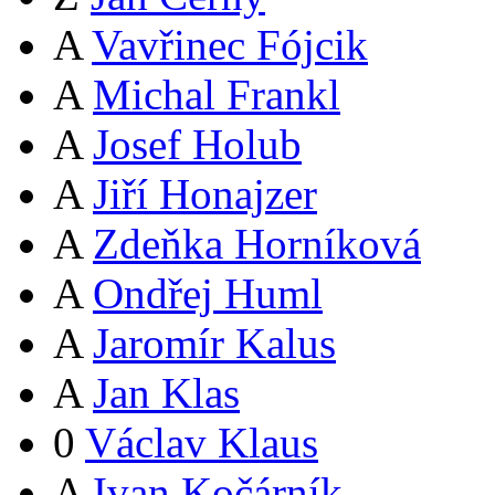
A
Vavřinec Fójcik
A
Michal Frankl
A
Josef Holub
A
Jiří Honajzer
A
Zdeňka Horníková
A
Ondřej Huml
A
Jaromír Kalus
A
Jan Klas
0
Václav Klaus
A
Ivan Kočárník