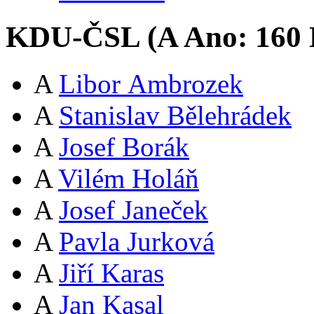
KDU-ČSL (
A
Ano:
16
0
A
Libor Ambrozek
A
Stanislav Bělehrádek
A
Josef Borák
A
Vilém Holáň
A
Josef Janeček
A
Pavla Jurková
A
Jiří Karas
A
Jan Kasal