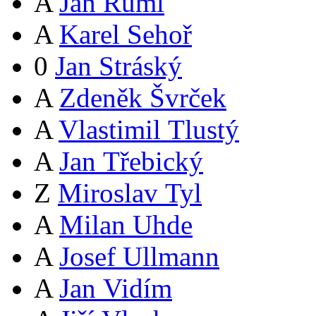
A
Jan Ruml
A
Karel Sehoř
0
Jan Stráský
A
Zdeněk Švrček
A
Vlastimil Tlustý
A
Jan Třebický
Z
Miroslav Tyl
A
Milan Uhde
A
Josef Ullmann
A
Jan Vidím