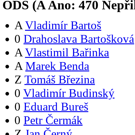
ODS (
A
Ano:
47
0
Nepři
A
Vladimír Bartoš
0
Drahoslava Bartošková
A
Vlastimil Bařinka
A
Marek Benda
Z
Tomáš Březina
0
Vladimír Budinský
0
Eduard Bureš
0
Petr Čermák
Z
Jan Černý