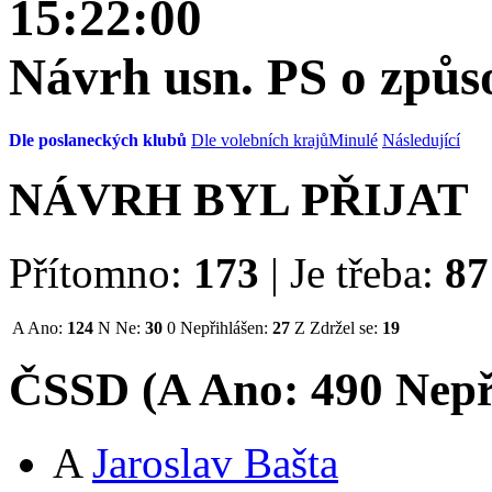
15:22:00
Návrh usn. PS o způso
Dle poslaneckých klubů
Dle volebních krajů
Minulé
Následující
NÁVRH BYL PŘIJAT
Přítomno:
173
|
Je třeba:
87
A
Ano:
124
N
Ne:
30
0
Nepřihlášen:
27
Z
Zdržel se:
19
ČSSD (
A
Ano:
49
0
Nepř
A
Jaroslav Bašta