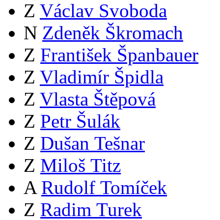
Z
Václav Svoboda
N
Zdeněk Škromach
Z
František Španbauer
Z
Vladimír Špidla
Z
Vlasta Štěpová
Z
Petr Šulák
Z
Dušan Tešnar
Z
Miloš Titz
A
Rudolf Tomíček
Z
Radim Turek