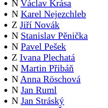
N
Václav Krása
N
Karel Nejezchleb
Z
Jiří Novák
N
Stanislav Pěnička
N
Pavel Pešek
Z
Ivana Plechatá
N
Martin Přibáň
N
Anna Röschová
N
Jan Ruml
N
Jan Stráský