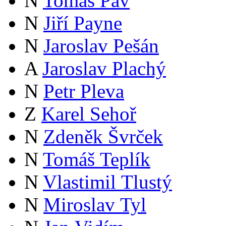
N
Tomáš Páv
N
Jiří Payne
N
Jaroslav Pešán
A
Jaroslav Plachý
N
Petr Pleva
Z
Karel Sehoř
N
Zdeněk Švrček
N
Tomáš Teplík
N
Vlastimil Tlustý
N
Miroslav Tyl