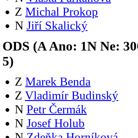
Z
Michal Prokop
N
Jiří Skalický
ODS (
A
Ano:
1
N
Ne:
30
5
)
Z
Marek Benda
Z
Vladimír Budinský
N
Petr Čermák
N
Josef Holub
N
Zdeňka Horníková