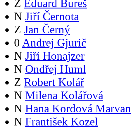
Z
Eduard Bureš
N
Jiří Černota
Z
Jan Černý
0
Andrej Gjurič
N
Jiří Honajzer
N
Ondřej Huml
Z
Robert Kolář
N
Milena Kolářová
N
Hana Kordová Marvan
N
František Kozel