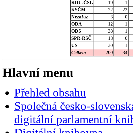
KDU-ČSL
19
1
KSČM
22
22
Nezařaz
3
0
ODA
12
1
ODS
38
1
SPR-RSČ
18
0
US
30
1
Celkem
200
34
Hlavní menu
Přehled obsahu
Společná česko-slovensk
digitální parlamentní kn
Digitální knihovna