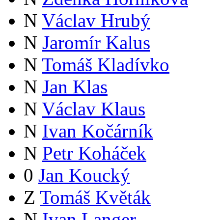
N
Václav Hrubý
N
Jaromír Kalus
N
Tomáš Kladívko
N
Jan Klas
N
Václav Klaus
N
Ivan Kočárník
N
Petr Koháček
0
Jan Koucký
Z
Tomáš Květák
N
Ivan Langer