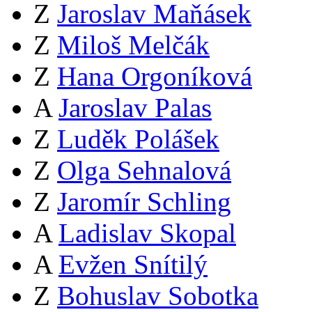
Z
Jaroslav Maňásek
Z
Miloš Melčák
Z
Hana Orgoníková
A
Jaroslav Palas
Z
Luděk Polášek
Z
Olga Sehnalová
Z
Jaromír Schling
A
Ladislav Skopal
A
Evžen Snítilý
Z
Bohuslav Sobotka