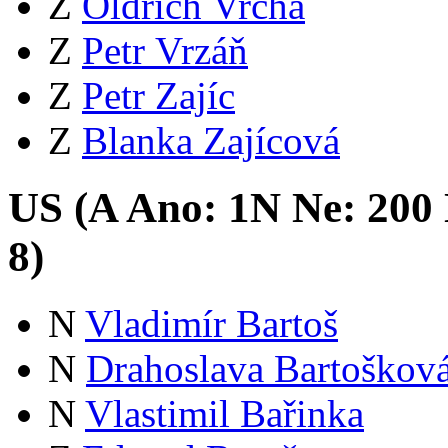
Z
Oldřich Vrcha
Z
Petr Vrzáň
Z
Petr Zajíc
Z
Blanka Zajícová
US (
A
Ano:
1
N
Ne:
20
0
8
)
N
Vladimír Bartoš
N
Drahoslava Bartoškov
N
Vlastimil Bařinka