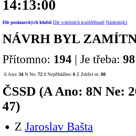
14:13:00
Dle poslaneckých klubů
Dle volebních krajů
Minulé
Následující
NÁVRH BYL ZAMÍT
Přítomno:
194
|
Je třeba:
98
A
Ano:
34
N
Ne:
72
0
Nepřihlášen:
6
Z
Zdržel se:
88
ČSSD (
A
Ano:
8
N
Ne:
2
47
)
Z
Jaroslav Bašta