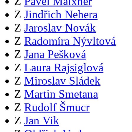
Z
Pavel Maixner
Z
Jindřich Nehera
Z
Jaroslav Novák
Z
Radomíra Nývltová
Z
Jana Pešková
Z
Laura Rajsiglová
Z
Miroslav Sládek
Z
Martin Smetana
Z
Rudolf Šmucr
Z
Jan Vik