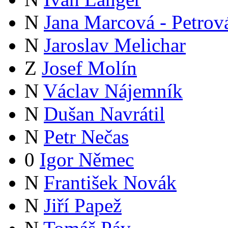
N
Jana Marcová - Petrov
N
Jaroslav Melichar
Z
Josef Molín
N
Václav Nájemník
N
Dušan Navrátil
N
Petr Nečas
0
Igor Němec
N
František Novák
N
Jiří Papež