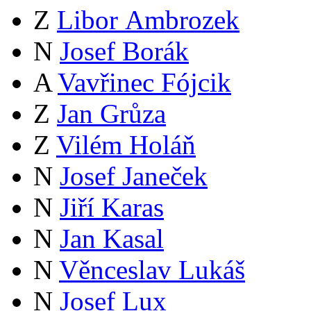
Z
Libor Ambrozek
N
Josef Borák
A
Vavřinec Fójcik
Z
Jan Grůza
Z
Vilém Holáň
N
Josef Janeček
N
Jiří Karas
N
Jan Kasal
N
Věnceslav Lukáš
N
Josef Lux