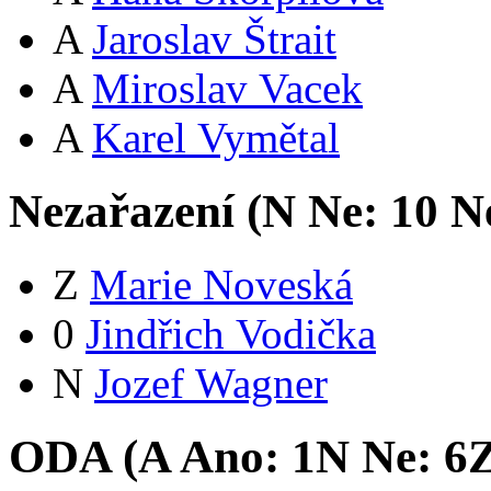
A
Jaroslav Štrait
A
Miroslav Vacek
A
Karel Vymětal
Nezařazení (
N
Ne:
1
0
Ne
Z
Marie Noveská
0
Jindřich Vodička
N
Jozef Wagner
ODA (
A
Ano:
1
N
Ne:
6