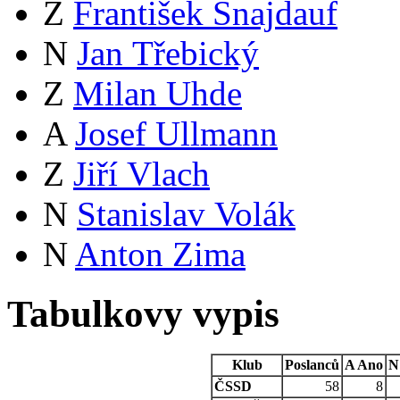
Z
František Šnajdauf
N
Jan Třebický
Z
Milan Uhde
A
Josef Ullmann
Z
Jiří Vlach
N
Stanislav Volák
N
Anton Zima
Tabulkovy vypis
Klub
Poslanců
A
Ano
N
ČSSD
58
8