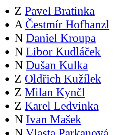
Z
Pavel Bratinka
A
Čestmír Hofhanzl
N
Daniel Kroupa
N
Libor Kudláček
N
Dušan Kulka
Z
Oldřich Kužílek
Z
Milan Kynčl
Z
Karel Ledvinka
N
Ivan Mašek
N
Vlasta Parkanová