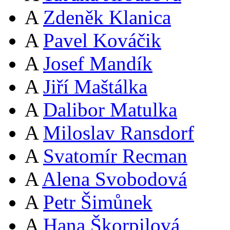
A
Zdeněk Klanica
A
Pavel Kováčik
A
Josef Mandík
A
Jiří Maštálka
A
Dalibor Matulka
A
Miloslav Ransdorf
A
Svatomír Recman
A
Alena Svobodová
A
Petr Šimůnek
A
Hana Škorpilová