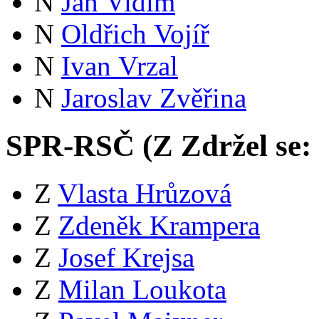
N
Jan Vidím
N
Oldřich Vojíř
N
Ivan Vrzal
N
Jaroslav Zvěřina
SPR-RSČ (
Z
Zdržel se:
Z
Vlasta Hrůzová
Z
Zdeněk Krampera
Z
Josef Krejsa
Z
Milan Loukota