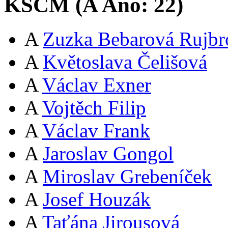
KSČM (
A
Ano:
22
)
A
Zuzka Bebarová Rujbr
A
Květoslava Čelišová
A
Václav Exner
A
Vojtěch Filip
A
Václav Frank
A
Jaroslav Gongol
A
Miroslav Grebeníček
A
Josef Houzák
A
Taťána Jirousová