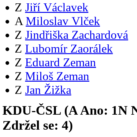
Z
Jiří Václavek
A
Miloslav Vlček
Z
Jindřiška Zachardová
Z
Lubomír Zaorálek
Z
Eduard Zeman
Z
Miloš Zeman
Z
Jan Žižka
KDU-ČSL (
A
Ano:
1
N
N
Zdržel se:
4
)