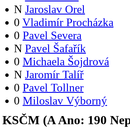
N
Jaroslav Orel
0
Vladimír Procházka
0
Pavel Severa
N
Pavel Šafařík
0
Michaela Šojdrová
N
Jaromír Talíř
0
Pavel Tollner
0
Miloslav Výborný
KSČM (
A
Ano:
19
0
Nep