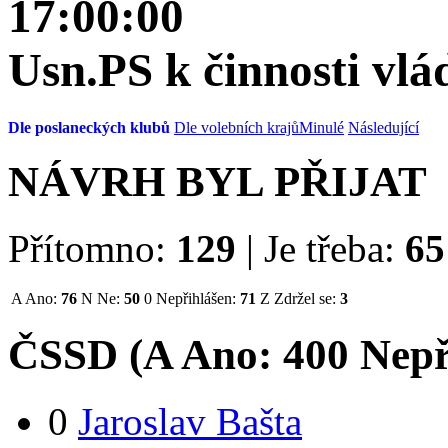
17:00:00
Usn.PS k činnosti vlád
Dle poslaneckých klubů
Dle volebních krajů
Minulé
Následující
NÁVRH BYL PŘIJAT
Přítomno:
129
|
Je třeba:
65
A
Ano:
76
N
Ne:
50
0
Nepřihlášen:
71
Z
Zdržel se:
3
ČSSD (
A
Ano:
40
0
Nepř
0
Jaroslav Bašta