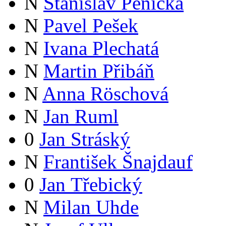
N
Stanislav Pěnička
N
Pavel Pešek
N
Ivana Plechatá
N
Martin Přibáň
N
Anna Röschová
N
Jan Ruml
0
Jan Stráský
N
František Šnajdauf
0
Jan Třebický
N
Milan Uhde