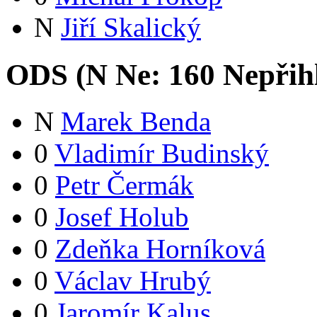
N
Jiří Skalický
ODS (
N
Ne:
16
0
Nepřih
N
Marek Benda
0
Vladimír Budinský
0
Petr Čermák
0
Josef Holub
0
Zdeňka Horníková
0
Václav Hrubý
0
Jaromír Kalus