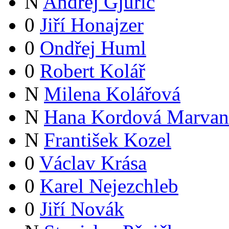
N
Andrej Gjurič
0
Jiří Honajzer
0
Ondřej Huml
0
Robert Kolář
N
Milena Kolářová
N
Hana Kordová Marvan
N
František Kozel
0
Václav Krása
0
Karel Nejezchleb
0
Jiří Novák