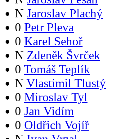
N
Jaroslav Plachý
0
Petr Pleva
0
Karel Sehoř
N
Zdeněk Švrček
0
Tomáš Teplík
N
Vlastimil Tlustý
0
Miroslav Tyl
0
Jan Vidím
0
Oldřich Vojíř
N
Ivan Vrzal