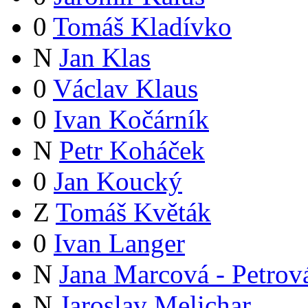
0
Tomáš Kladívko
N
Jan Klas
0
Václav Klaus
0
Ivan Kočárník
N
Petr Koháček
0
Jan Koucký
Z
Tomáš Květák
0
Ivan Langer
N
Jana Marcová - Petrov
N
Jaroslav Melichar