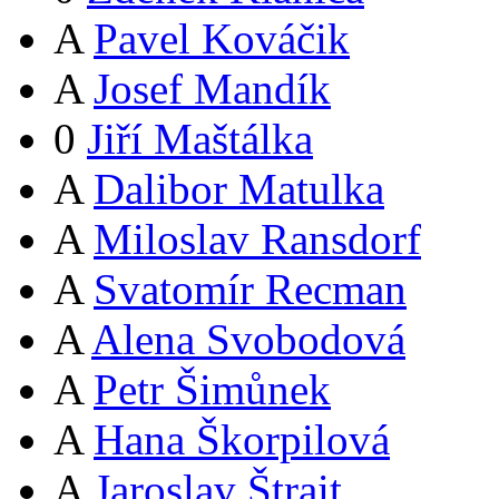
A
Pavel Kováčik
A
Josef Mandík
0
Jiří Maštálka
A
Dalibor Matulka
A
Miloslav Ransdorf
A
Svatomír Recman
A
Alena Svobodová
A
Petr Šimůnek
A
Hana Škorpilová
A
Jaroslav Štrait