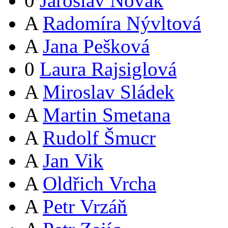
0
Jaroslav Novák
A
Radomíra Nývltová
A
Jana Pešková
0
Laura Rajsiglová
A
Miroslav Sládek
A
Martin Smetana
A
Rudolf Šmucr
A
Jan Vik
A
Oldřich Vrcha
A
Petr Vrzáň