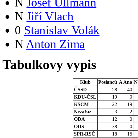
N
Josef Ullmann
N
Jiří Vlach
0
Stanislav Volák
N
Anton Zima
Tabulkovy vypis
Klub
Poslanců
A
Ano
N
ČSSD
58
40
KDU-ČSL
19
0
KSČM
22
19
Nezařaz
3
2
ODA
12
0
ODS
38
0
SPR-RSČ
18
15