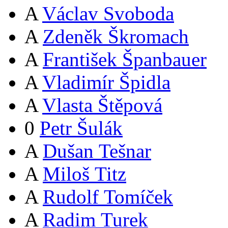
A
Václav Svoboda
A
Zdeněk Škromach
A
František Španbauer
A
Vladimír Špidla
A
Vlasta Štěpová
0
Petr Šulák
A
Dušan Tešnar
A
Miloš Titz
A
Rudolf Tomíček
A
Radim Turek