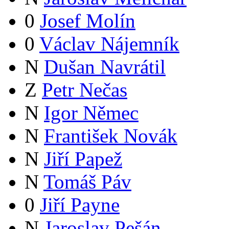
0
Josef Molín
0
Václav Nájemník
N
Dušan Navrátil
Z
Petr Nečas
N
Igor Němec
N
František Novák
N
Jiří Papež
N
Tomáš Páv
0
Jiří Payne
N
Jaroslav Pešán