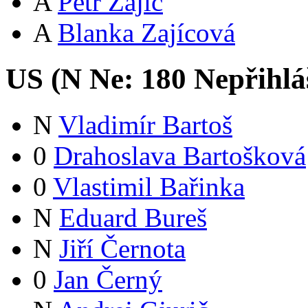
A
Petr Zajíc
A
Blanka Zajícová
US (
N
Ne:
18
0
Nepřihlá
N
Vladimír Bartoš
0
Drahoslava Bartošková
0
Vlastimil Bařinka
N
Eduard Bureš
N
Jiří Černota
0
Jan Černý