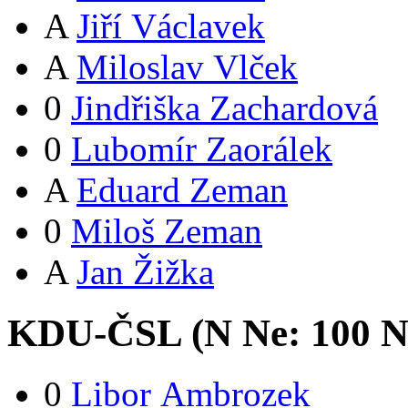
A
Jiří Václavek
A
Miloslav Vlček
0
Jindřiška Zachardová
0
Lubomír Zaorálek
A
Eduard Zeman
0
Miloš Zeman
A
Jan Žižka
KDU-ČSL (
N
Ne:
10
0
N
0
Libor Ambrozek