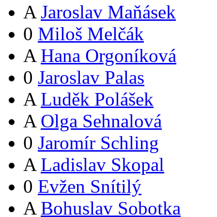
A
Jaroslav Maňásek
0
Miloš Melčák
A
Hana Orgoníková
0
Jaroslav Palas
A
Luděk Polášek
A
Olga Sehnalová
0
Jaromír Schling
A
Ladislav Skopal
0
Evžen Snítilý
A
Bohuslav Sobotka