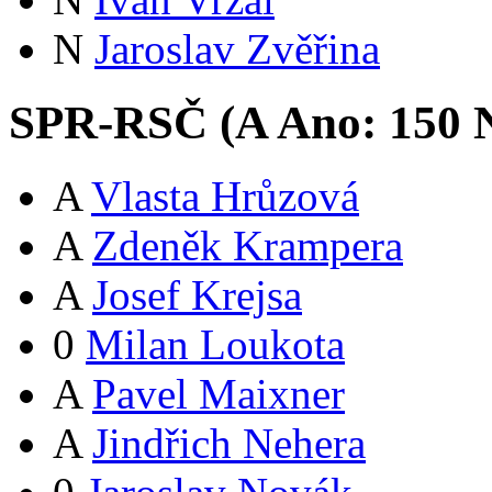
N
Jaroslav Zvěřina
SPR-RSČ (
A
Ano:
15
0
N
A
Vlasta Hrůzová
A
Zdeněk Krampera
A
Josef Krejsa
0
Milan Loukota
A
Pavel Maixner
A
Jindřich Nehera