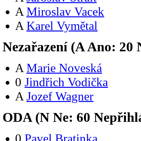
A
Miroslav Vacek
A
Karel Vymětal
Nezařazení (
A
Ano:
2
0
N
A
Marie Noveská
0
Jindřich Vodička
A
Jozef Wagner
ODA (
N
Ne:
6
0
Nepřihl
0
Pavel Bratinka