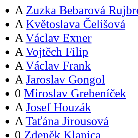
A
Zuzka Bebarová Rujbr
A
Květoslava Čelišová
A
Václav Exner
A
Vojtěch Filip
A
Václav Frank
A
Jaroslav Gongol
0
Miroslav Grebeníček
A
Josef Houzák
A
Taťána Jirousová
0
Zdeněk Klanica