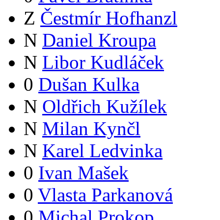
Z
Čestmír Hofhanzl
N
Daniel Kroupa
N
Libor Kudláček
0
Dušan Kulka
N
Oldřich Kužílek
N
Milan Kynčl
N
Karel Ledvinka
0
Ivan Mašek
0
Vlasta Parkanová
0
Michal Prokop