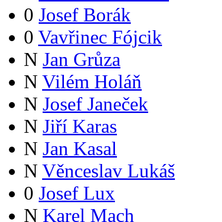
0
Josef Borák
0
Vavřinec Fójcik
N
Jan Grůza
N
Vilém Holáň
N
Josef Janeček
N
Jiří Karas
N
Jan Kasal
N
Věnceslav Lukáš
0
Josef Lux
N
Karel Mach