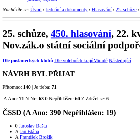
Nacházíte se:
Úvod
›
Jednání a dokumenty
›
Hlasování
›
25. schůze
›
25. schůze,
450. hlasování
, 22. 
Nov.zák.o státní sociální podpoř
Dle poslaneckých klubů
Dle volebních krajů
Minulé
Následující
NÁVRH BYL PŘIJAT
Přítomno:
140
|
Je třeba:
71
A
Ano:
71
N
Ne:
63
0
Nepřihlášen:
60
Z
Zdržel se:
6
ČSSD (
A
Ano:
39
0
Nepřihlášen:
19
)
0
Jaroslav Bašta
A
Jan Bláha
A
František Brožík