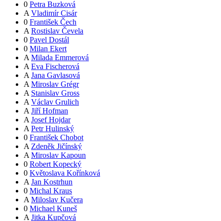
0
Petra Buzková
A
Vladimír Cisár
0
František Čech
A
Rostislav Čevela
0
Pavel Dostál
0
Milan Ekert
A
Milada Emmerová
A
Eva Fischerová
A
Jana Gavlasová
A
Miroslav Grégr
A
Stanislav Gross
A
Václav Grulich
A
Jiří Hofman
A
Josef Hojdar
A
Petr Hulinský
0
František Chobot
A
Zdeněk Jičínský
A
Miroslav Kapoun
0
Robert Kopecký
0
Květoslava Kořínková
A
Jan Kostrhun
0
Michal Kraus
A
Miloslav Kučera
0
Michael Kuneš
A
Jitka Kupčová