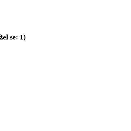
el se:
1
)