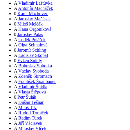
A
Vladimír Laštůvka
A
Antonín Macháček
0
Karel Machovec
A
Jaroslav Maňásek
0
Miloš Melčák
A
Hana Orgoníková
0
Jaroslav Palas
A
Luděk Polášek
A
Olga Sehnalová
0
Jaromír Schling
A
Ladislav Skopal
0
Evžen Snítilý
A
Bohuslav Sobotka
A
Václav Svoboda
A
Zdeněk Škromach
A
František Španbauer
A
Vladimír Špidla
A
Vlasta Štěpová
0
Petr Šulák
A
Dušan Tešnar
A
Miloš Titz
A
Rudolf Tomíček
A
Radim Turek
A
Jiří Václavek
A
Miloslav Vlček