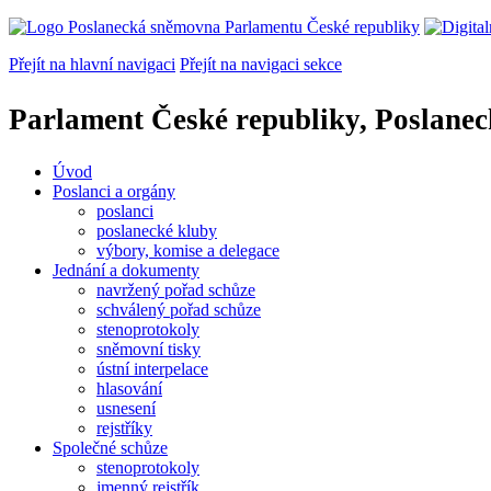
Přejít na hlavní navigaci
Přejít na navigaci sekce
Parlament České republiky, Poslane
Úvod
Poslanci a orgány
poslanci
poslanecké kluby
výbory, komise a delegace
Jednání a dokumenty
navržený pořad schůze
schválený pořad schůze
stenoprotokoly
sněmovní tisky
ústní interpelace
hlasování
usnesení
rejstříky
Společné schůze
stenoprotokoly
jmenný rejstřík