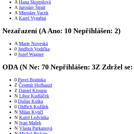
A
Hana Škorpilová
A
Jaroslav Štrait
A
Miroslav Vacek
A
Karel Vymětal
Nezařazení (
A
Ano:
1
0
Nepřihlášen:
2
)
A
Marie Noveská
0
Jindřich Vodička
0
Jozef Wagner
ODA (
N
Ne:
7
0
Nepřihlášen:
3
Z
Zdržel se
0
Pavel Bratinka
Z
Čestmír Hofhanzl
Z
Daniel Kroupa
N
Libor Kudláček
0
Dušan Kulka
0
Oldřich Kužílek
N
Milan Kynčl
N
Karel Ledvinka
N
Ivan Mašek
N
Vlasta Parkanová
N
Michal Prokop