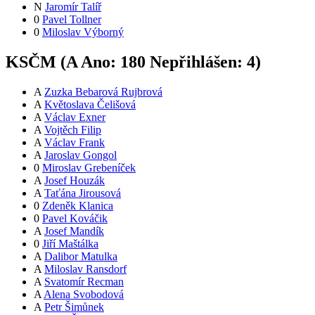
N
Jaromír Talíř
0
Pavel Tollner
0
Miloslav Výborný
KSČM (
A
Ano:
18
0
Nepřihlášen:
4
)
A
Zuzka Bebarová Rujbrová
A
Květoslava Čelišová
A
Václav Exner
A
Vojtěch Filip
A
Václav Frank
A
Jaroslav Gongol
0
Miroslav Grebeníček
A
Josef Houzák
A
Taťána Jirousová
0
Zdeněk Klanica
0
Pavel Kováčik
A
Josef Mandík
0
Jiří Maštálka
A
Dalibor Matulka
A
Miloslav Ransdorf
A
Svatomír Recman
A
Alena Svobodová
A
Petr Šimůnek