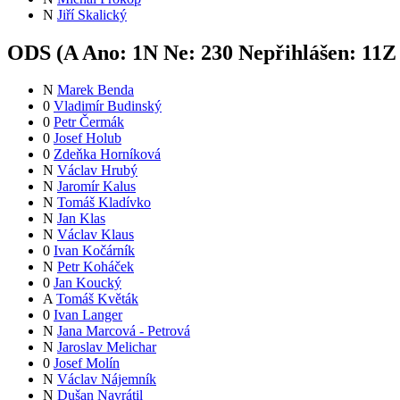
N
Jiří Skalický
ODS (
A
Ano:
1
N
Ne:
23
0
Nepřihlášen:
11
Z
N
Marek Benda
0
Vladimír Budinský
0
Petr Čermák
0
Josef Holub
0
Zdeňka Horníková
N
Václav Hrubý
N
Jaromír Kalus
N
Tomáš Kladívko
N
Jan Klas
N
Václav Klaus
0
Ivan Kočárník
N
Petr Koháček
0
Jan Koucký
A
Tomáš Květák
0
Ivan Langer
N
Jana Marcová - Petrová
N
Jaroslav Melichar
0
Josef Molín
N
Václav Nájemník
N
Dušan Navrátil