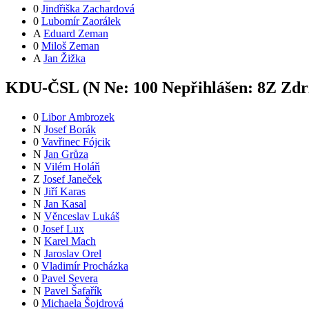
0
Jindřiška Zachardová
0
Lubomír Zaorálek
A
Eduard Zeman
0
Miloš Zeman
A
Jan Žižka
KDU-ČSL (
N
Ne:
10
0
Nepřihlášen:
8
Z
Zdrž
0
Libor Ambrozek
N
Josef Borák
0
Vavřinec Fójcik
N
Jan Grůza
N
Vilém Holáň
Z
Josef Janeček
N
Jiří Karas
N
Jan Kasal
N
Věnceslav Lukáš
0
Josef Lux
N
Karel Mach
N
Jaroslav Orel
0
Vladimír Procházka
0
Pavel Severa
N
Pavel Šafařík
0
Michaela Šojdrová